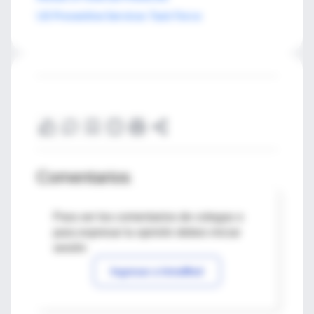
US Preventive Services Task Force
Comentarios
Para ver los comentarios de colegas o
para expresar tu opinión debes iniciar
sesión
Ingresar a IntraMed