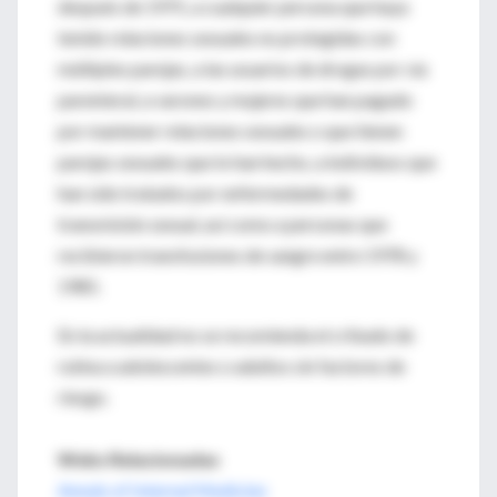
después de 1975, a cualquier persona que haya
tenido relaciones sexuales no protegidas con
múltiples parejas, a las usuarios de drogas por vía
parenteral, a varones y mujeres que han pagado
por mantener relaciones sexuales o que tienen
parejas sexuales que lo han hecho, a individuos que
han sido tratados por enfermedades de
transmisión sexual, así como a personas que
recibieron transfusiones de sangre entre 1978 y
1985.
En la actualidad no se recomienda el cribado de
rutina a adolescentes o adultos sin factores de
riesgo.
Webs Relacionadas
Annals of Internal Medicine