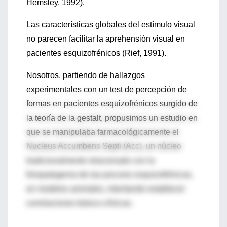
Hemsley, 1992).
Las características globales del estímulo visual
no parecen facilitar la aprehensión visual en
pacientes esquizofrénicos (Rief, 1991).
Nosotros, partiendo de hallazgos
experimentales con un test de percepción de
formas en pacientes esquizofrénicos surgido de
la teoría de la gestalt, propusimos un estudio en
que se manipulaba farmacológicamente el
Nucleus Accumbens Septi (Acc), un núcleo
tradicionalmente relacionado con la
fisiopatogenia de las psicosis esquizofrénicas,
en modelos animales, intentando establecer
correlaciones básico-clínicas.