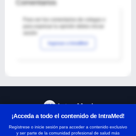
Comentarios
Para ver los comentarios de colegas o
para expresar tu opinión debes iniciar
sesión
Ingresar a IntraMed
¡Acceda a todo el contenido de IntraMed!
Centro de Ayuda
Regístrese o inicie sesión para acceder a contenido exclusivo
y ser parte de la comunidad profesional de salud más