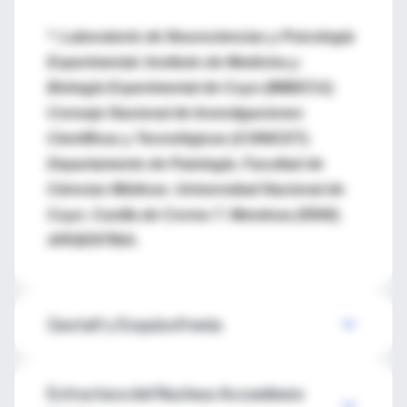
*: Laboratorio de Neurociencias y Psicología
Experimental. Instituto de Medicina y
Biología Experimental de Cuyo (IMBECU).
Consejo Nacional de Investigaciones
Científicas y Tecnológicas (CONICET).
Departamento de Patología. Facultad de
Ciencias Médicas. Universidad Nacional de
Cuyo. Casilla de Correo 7. Mendoza (5500).
ARGENTINA.
Gestalt y Esquizofrenia
Estructura del Nucleus Accumbens