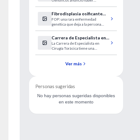
científicos anunció haber
desarrollado un método sencillo
para convertir un grupo sanguíneo
Fibrodisplasia osificante
en otro.
FOP: una rara enfermedad
progresiva
genética que deja a la persona
atrapada en su propia "prisión
ósea".
Carrera de Especialista en
La Carrera de Especialista en
Cirugía Torácica
Cirugía Torácica tiene una
duración de 3 años y es de
dedicación simple.
Ver más
Personas sugeridas
No hay personas sugeridas disponibles
en este momento