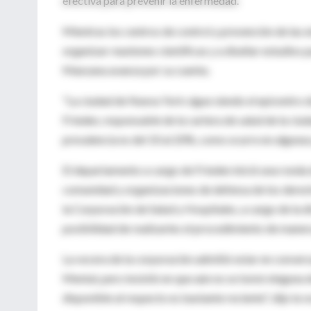
efectiva para prevenir la enfermedad.
Mientras los centros de control y prevención de las
organizar reuniones científicas y a diseñar estudios p
Manzana avanza por su cuenta.
"La ciudad de Nueva York sigue siendo el epicentro d
Frieden, responsable de la cartera de salud de la ciud
prevalencia es del 10 al 20%, como ocurre en algunas 
El departamento a cargo de Frieden inició una ronda 
comunidad y organizaciones de defensa de los derec
la Corporación de Salud y Hospitales, a cargo de la dir
posibilidad de realizarles el procedimiento de maner
La vocera de la corporación admitió estar en conver
Mental, pero insistió en que aún no se tomó ninguna 
disponible al respecto es bastante reciente", dijo la