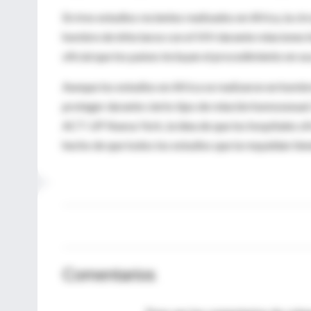
En tres estudios recientes realizados en Africa, la c
hombre de infectarse con el VIH durante relaciones
oficial que los países incluyan el procedimiento en s
Aunque los estudios en Africa se realizaron en hombr
proteger durante cierto tipo de relación homosexual.
ACT-UP Nueva York, la idea de que los hospitales ofr
hecho de que todos los estudios que la respaldan tie
Comentarios