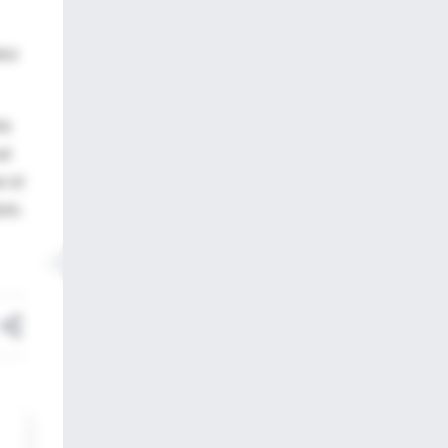
era
ía
al
r el
ork.