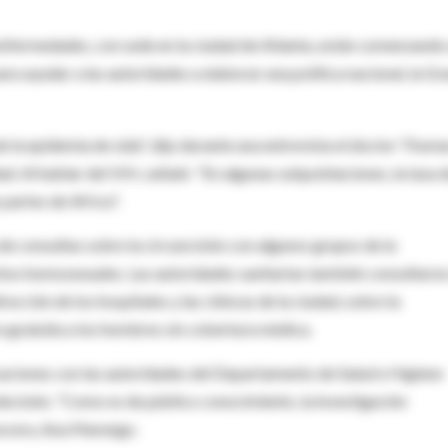
 enfermedades, con sede en la ciudad de Atlanta, están comenzando
ara ayudar a las autoridades a elaborar una política nacional, la Gr
e la epidemia de sida", dijo durante una entrevista el doctor Thom
ad. Al hablar del VIH, señaló: "En algunas subpoblaciones, la tasa 
partes de Africa".
de consultas sobre la circuncisión con algunos grupos de la
hos homosexuales. Las autoridades sanitarias también consultaron
ección de los hospitales y las clínicas de la ciudad, sobre la
a gratuita a los hombres sin cobertura médica.
saciones con las autoridades del Departamento de Salud e Higiene
decisión. "Como es de público conocimiento, la investigación
 vocera, Ana Marengo.