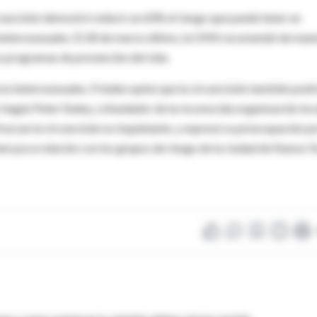
ircuncisión demostró reducir un 60% el riesgo que puede tener un
 heterosexuales. El 28 de marzo último, la OMS recomendó de man
us programas de prevención del sida.
es heterosexuales, Frieden opinó que la circuncisión también podr
 Según Peter Staley, cofundador de la reconocida organización loc
ezcan la circuncisión es inquietante, y expresó su preocupación po
nen poca relación con los grupos de riesgo de la ciudad de Nueva Y