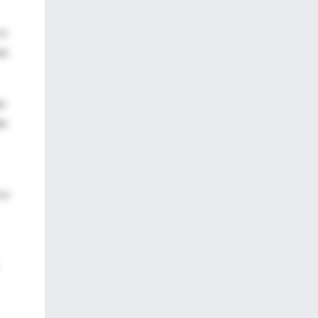
 a
an
as
de
 a