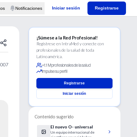
Iniciar sesión
Registrarse
tos
Notificaciones
¡Súmese a la Red Profesional!
Regístrese en IntraMed y conecte con
profesionales de la salud de toda
Latinoamérica.
2007
+1.1 M profesionales de la salud
Impulse su perfil
Registrarse
Iniciar sesión
Contenido sugerido
El nuevo O- universal
Un equipo internacional de