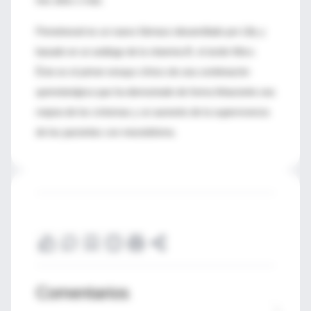
tres años o más.
Pemetrexed es un nuevo fármaco desarrollado por Lilly y
basado en un análogo de la vitamina B, el ácido fólico.
Éste es el primer ensayo clínico de una combinación
quimioterápica que ha demostrado de forma fehaciente una
mejora de los síntomas y un aumento de la supervivencia
de los pacientes con mesotelioma.
Comentarios