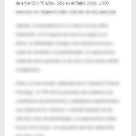
de entre 50 y 70 años. Sólo en el Reino Unido, 1.700
personas son diagnosticadas cada año de esta patología.
Además, el mesotelioma es un cáncer de muy difícil
tratamiento: en la mayoría de casos la cirugía no es
eficaz, la radioterapia consigue una respuesta escasa y
suele ser resistente a la quimioterapia. La supervivencia
media de estos pacientes es de seis a ocho meses desde
el diagnóstico.
Ahora, en este estudio, publicado por el “Journal of Clinical
Oncology”, un 70% de los pacientes que recibieron una
combinación de pemetrexed y carboplatino experimentaron
una mejora de los síntomas, a menudo después de tan
sólo dos ciclos de quimioterapia. La supervivencia media
fue de 13-14 meses, con pacientes que han sobrevivido