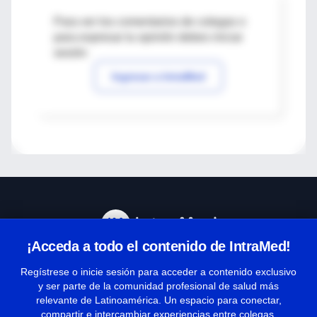
Para ver los comentarios de colegas o
para expresar tu opinión debes iniciar
sesión
Ingresar a IntraMed
¡Acceda a todo el contenido de IntraMed!
Centro de Ayuda
Regístrese o inicie sesión para acceder a contenido exclusivo
y ser parte de la comunidad profesional de salud más
relevante de Latinoamérica. Un espacio para conectar,
Términos y condiciones
compartir e intercambiar experiencias entre colegas.