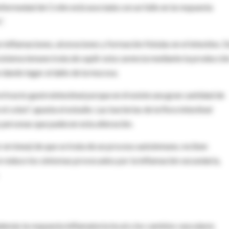
nfermedad de Crohn está asociada con un fallo en la respuesta
".
 inflamaciones, ulceraciones y formación fístulas en el intestino. 
l sistema inmune trata de suplir esta carencia mediante la producció
 dando lugar al daño de la mucosa.
 tracto gastrointestinal porque en él existe una gran cantidad de
el colon", apunta el estudio. Las bacterias de la flora intestinal
 personas que padecen esta alteración.
r errónea) de que se trata de un proceso autoinmune, reciben
 reduce los síntomas provocados por la inflamación secundaria,
demás la respuesta inflamatoria local y los cambios vasculares