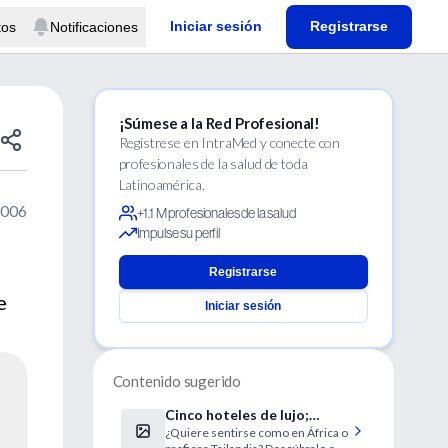
Iniciar sesión
Registrarse
tos
Notificaciones
¡Súmese a la Red Profesional!
Regístrese en IntraMed y conecte con
profesionales de la salud de toda
Latinoamérica.
2006
+1.1 M profesionales de la salud
Impulse su perfil
Registrarse
e
Iniciar sesión
Contenido sugerido
Cinco hoteles de lujo;
¿Quiere sentirse como en África o
alojamientos recrean