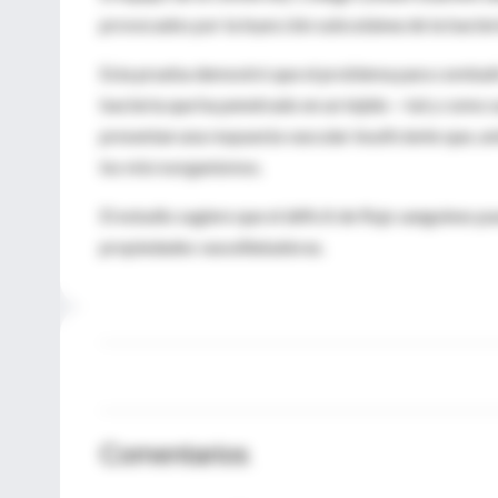
provocados por la inyección subcutánea de la bacteri
Esta prueba demostró que el problema para combatir 
bacteria que ha penetrado en un tejido —tal y como 
presentan una respuesta vascular insuficiente que, uni
los microorganismos.
El estudio sugiere que el déficit de flujo sanguíneo
propiedades vasodilatadoras.
Comentarios