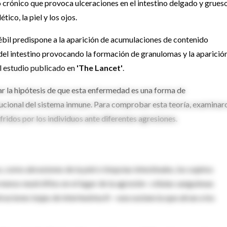
crónico que provoca ulceraciones en el intestino delgado y grueso
co, la piel y los ojos.
bil predispone a la aparición de acumulaciones de contenido
del intestino provocando la formación de granulomas y la aparició
l estudio publicado en
'The Lancet'
.
ar la hipótesis de que esta enfermedad es una forma de
ucional del sistema inmune. Para comprobar esta teoría, examinar
fridos por los individuos ante diferentes agresiones.
como abrasiones de la piel o biopsias intestinales, los sujetos
nos neutrófilos en el lugar de la agresión -células sanguíneas
raciones bajas de interleukina 8 —una sustancia que atrae a los