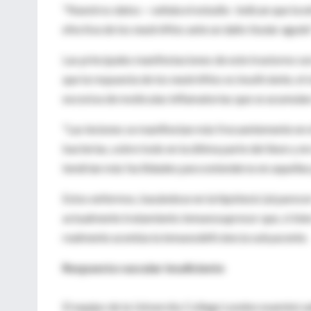
"Nuestros datos —señala el estudio- indican que la e
efectiva de los neutrófilos ante un daño tisular agudo
Las principales manifestaciones de este trastorno son
que la respuesta de los neutrófilos es insuficiente, e
excesiva de moléculas inflamatorias que se acumulan
"Las lesiones se manifiestan más frecuentemente en el
bacterias, sobre todo en la última parte del íleon y en 
tendrían más facilidades para extenderse en aquellas
Estos enfermos, basándose en la hipótesis (al parece
actualmente tratamiento inmunosupresor que, si bien
realmente acentúa la inmunodeficiencia subyacente.
Respuesta vascular insuficiente
El equipo de la University College London examinó a