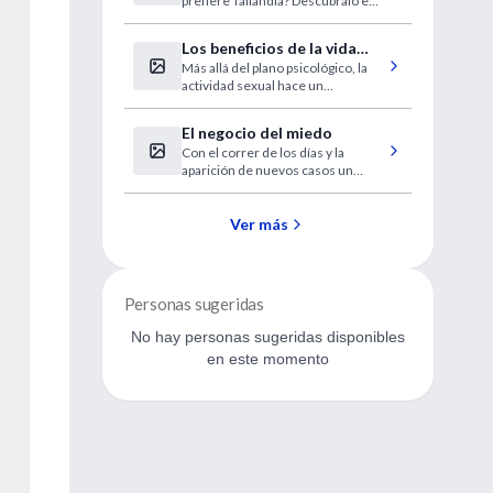
prefiere Tailandia? Descúbralo en
bosques lluviosos
el Irtra de Retalhuleu
Los beneficios de la vida
Más allá del plano psicológico, la
sexual
actividad sexual hace un
importante aporte a la salud física.
Mitos, realidades y consejos de
El negocio del miedo
los especialistas.
Con el correr de los días y la
aparición de nuevos casos un
pujante mercado asoma en
Internet. Cada día aparecen
decenas de ofertas comerciales
Ver más
de medicamentos, trajes y
desinfectantes.
Personas sugeridas
No hay personas sugeridas disponibles
en este momento