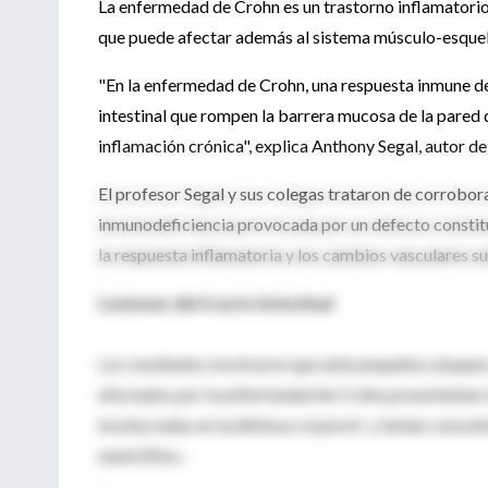
La enfermedad de Crohn es un trastorno inflamatorio 
que puede afectar además al sistema músculo-esqueléti
"En la enfermedad de Crohn, una respuesta inmune dé
intestinal que rompen la barrera mucosa de la pared 
inflamación crónica", explica Anthony Segal, autor de
El profesor Segal y sus colegas trataron de corrobor
inmunodeficiencia provocada por un defecto constit
la respuesta inflamatoria y los cambios vasculares su
Lesiones del tracto intestinal
Los resultados mostraron que ante pequeños ataques, 
afectados por la enfermedad de Crohn presentaban me
involucradas en la defensa corporal- y tenían concent
neutrófilos-.