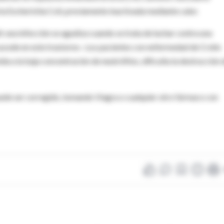
a Escherichia Coli, previamente inactivada mediante calor.
una infección se agudiza cuando se trata de luchar contra una
sucede en este trastorno-. Los pacientes con enfermedad de Crohn
da a la baja concentración de neutrófilos, dificulta la destrucción 
 puede ser corregido, tomando Viagra o cualquier otro fármaco con