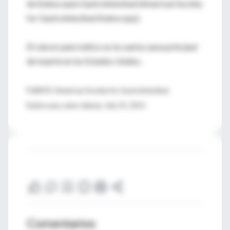
de Endoscopia Gastrointestinal (American Society
for Gastrointestinal Endoscopy).
El cáncer pancreático es la cuarta causa principal
de muerte en los Estados Unidos.
FUENTE: American Society for Gastrointestinal
Endoscopy, news release, July 25, 2011
Comentarios