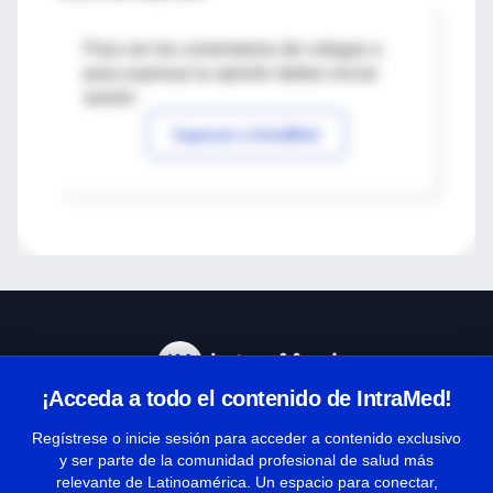
Para ver los comentarios de colegas o
para expresar tu opinión debes iniciar
sesión
Ingresar a IntraMed
¡Acceda a todo el contenido de IntraMed!
Centro de Ayuda
Regístrese o inicie sesión para acceder a contenido exclusivo
y ser parte de la comunidad profesional de salud más
relevante de Latinoamérica. Un espacio para conectar,