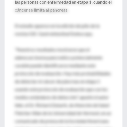
las personas con enfermedad en etapa 1, cuando el
cáncer se limita al páncreas.
El estudio aparece en la edición de julio de la
revista GIE: Gastrointestinal Endoscopy.
"Nuestros resultados mostraron que el
adenocarcinoma pancreático potencialmente
curable puede identificarse mediante este
protocolo de evaluación. Hay más probabilidades
de detectar el cáncer de páncreas en etapa 1
usando este protocolo de evaluación que con los
medios estándares de detección", apuntó el autor
líder, el Dr. Richard Zubarik, de Atención de Salud
Fletcher Allen de la Universidad de Vermont, en un
comunicado de prensa de la Sociedad Americana