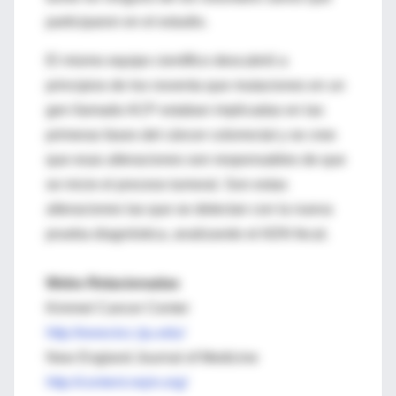
participaron en el estudio.
El mismo equipo científico descubrió a
principios de los noventa que mutaciones en un
gen llamado ACP estaban implicadas en las
primeras fases del cáncer colorrectal y se cree
que esas alteraciones son responsables de que
se inicie el proceso tumoral. Son estas
alteraciones las que se detectan con la nueva
prueba diagnóstica, analizando el ADN fecal.
Webs Relacionadas
Kimmel Cancer Center
http://www.kcc.tju.edu/
New England Journal of Medicine
http://content.nejm.org/