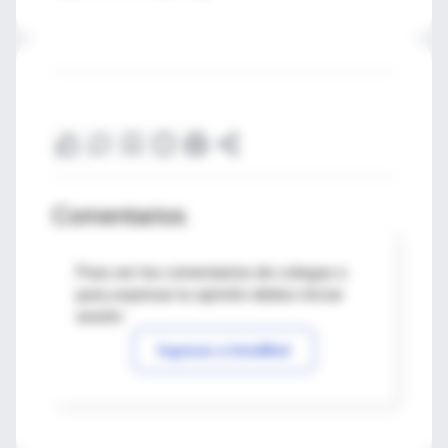
Comentarios
Para ver los comentarios de colegas o
para expresar tu opinión debes iniciar
sesión
Ingresar a IntraMed