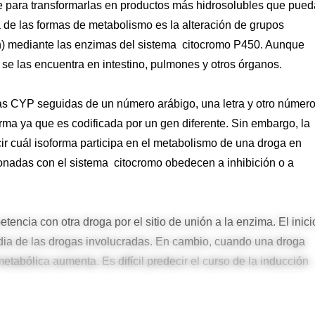
e para transformarlas en productos más hidrosolubles que pue
na de las formas de metabolismo es la alteración de grupos
ón) mediante las enzimas del sistema citocromo P450. Aunque
e las encuentra en intestino, pulmones y otros órganos.
ras CYP seguidas de un número arábigo, una letra y otro númer
rma ya que es codificada por un gen diferente. Sin embargo, la
icir cuál isoforma participa en el metabolismo de una droga en
cionadas con el sistema citocromo obedecen a inhibición o a
encia con otra droga por el sitio de unión a la enzima. El inici
media de las drogas involucradas. En cambio, cuando una droga
etabólica aumenta. Es difícil predecir el curso de la inducción