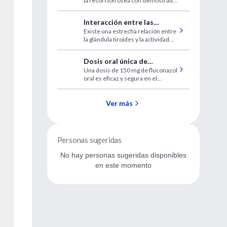
la resorción ósea con demostrada
eficacia en el tratamiento de la
osteoporosis en diferentes grupos
Interacción entre las
de pacientes.
Existe una estrecha relación entre
hormonas tiroideas y las
la glándula tiroides y la actividad
hormonas sexuales
endócrina y gametogénica de la
gónada femenina. Las variaciones
Dosis oral única de
en los niveles hormonales alteran
Una dosis de 150 mg de fluconazol
Fluconazol en el
las concentraciones de hormonas
oral es eficaz y segura en el
sexuales lo que lleva distintos
tratamiento de la
tratamiento de la candidiasis
cuadros clínicos.
candidiasis vaginal
vaginal.
Ver más
Personas sugeridas
No hay personas sugeridas disponibles
en este momento