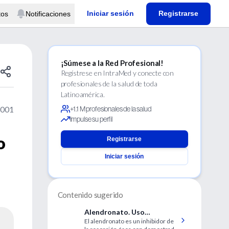
Iniciar sesión
Registrarse
tos
Notificaciones
¡Súmese a la Red Profesional!
Regístrese en IntraMed y conecte con
profesionales de la salud de toda
Latinoamérica.
2001
+1.1 M profesionales de la salud
Impulse su perfil
o
Registrarse
Iniciar sesión
Contenido sugerido
Alendronato. Uso
El alendronato es un inhibidor de
Sistémico