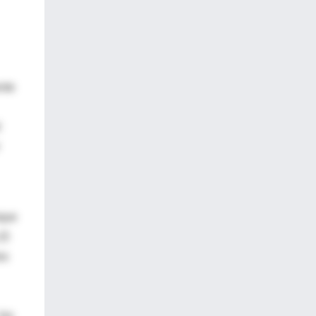
nte
rque
(5
os
los