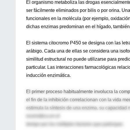
El organismo metaboliza las drogas esencialment
ser fácilmente eliminados por bilis o por orina. U
funcionales en la molécula (por ejemplo, oxidaci
dichas enzimas predominan en el hígado, también s
El sistema citocromo P450 se designa con las let
arábigo. Cada una de ellas se considera una isofo
similitud estructural no puede utilizarse para pred
particular. Las interacciones farmacológicas rela
inducción enzimática.
El primer proceso habitualmente involucra la compet
el fin de la inhibición correlacionan con la vida 
estimula la síntesis de una enzima, su capacidad m
enzimática en el
tiempo por los múltiples factores que participan.