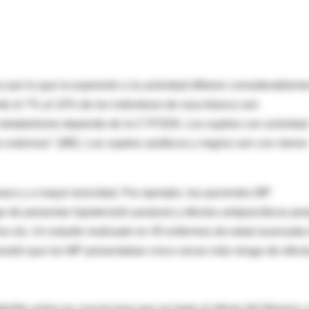
 por lo que la expresión o la actividad difieren considerableme
te el 7% al 10% de los individuos de raza blanca son
metabolismo depende de la CYP2D6. Los sujetos con actividad
extensos" (ME). Los sujetos asiáticos y negros son con menor
aco y a mayor toxicidad. Por ejemplo, los pacientes MP
 de presentar hipotensión postural y efectos antipsicóticos po
a vía. Un estudio realizado en 45 enfermos de edad avanzada 
mostró que los MP presentaban cinco veces más riesgo de efect
lito activo es crucial para que se logre el efecto del fármaco, 