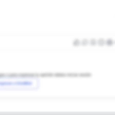
as o para expresar tu opinión debes iniciar sesión
ngresar a IntraMed