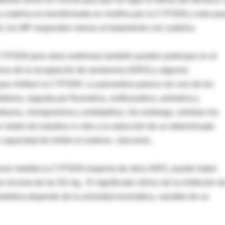
a codeína es transformada en morfina por la CYP2D6 y este pa
Así, los MP responden menos al tratamiento con codeína.
YP2D6 pero otras isoformas también pueden participar en el
ivos de la recaptación de serotonina (ISRS) y algunos
 que inhiben la CYP2D6. La paroxetina parece ser uno de los
oria, seguida por fluoxetina, norfluoxetina, sertralina y
faxina, clomipramina y amitriptilina. Sin embargo, señalan los
r medio de estudios in vitro y la selección de un determinado
 capacidad de inhibir el sistema citocromo.
 menor medida la CYP2D6 respecto de otros ISRS, puede haber
r encima de los 50 mg. El significado clínico de la inhibición d
imetidina depende de la actividad enzimática, variable de un