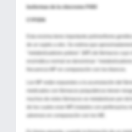
Isoformas de la citocromo P450
CYP2D6
Esta enzima tiene importante polimorfismo genético
de un sujeto a otro. Se estima que aproximadamen
"metabolizadores pobres" (MP) de fármacos cuyo 
enzimática normal se denominan "metabolizadores 
frecuencia MP en comparación con los blancos.
Los MP están expuestos a la acumulación del fárm
medicados con fármacos psiquiátricos tienen riesgo
muchos de estos fármacos se metabolizan por dich
de los cuales eran MP) tratados con perfenazina 
adversos en comparación con los ME.
En forma opuesta, cuando la formación de un metabo