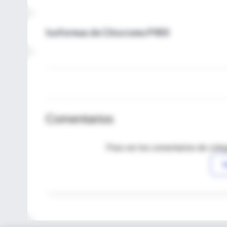
Isoformas de Citocromo P450
Comentarios
Para ver los comentarios de coleg
I