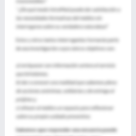
transmisibles?
* ¿De qué modo IntraMed puede dar satisfacción a
las necesidades formativas del médico sin
interrogarse sobre su verdadera naturaleza?
Estos y otros tantos interrogantes formarán parte
de una investigación cuyos únicos objetivos son:
a) enriquecer con información certera el servicio
que brindamos,
b) dar a conocer una realidad que sabemos plena
de acciones anónimas, solidarias y de entrega al
prójimo y,
c) ofrecer al médico un espacio para reflexionar
sobre su propio cuidado preventivo.
Sabemos que responder una encuesta puede