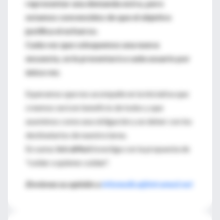
representar una demanda extra, pero
estamos convencidos de que el objetivo
justifica el esfuerzo.
Cada vez que coloquemos una nueva
encuesta, se le presentará a cada usuario por
única vez.
Esperamos que nos acompañe en la iniciativa que
creemos será en beneficio de todos y que
asumimos como una obligación y un deber con los
destinatarios de nuestra tarea.
En suma:
IntraMed
investiga con la propuesta de
"cuidar a quienes cuidan".
Envíenos su opinión a
infomedica@intramed.net