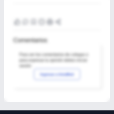
Comentarios
Para ver los comentarios de colegas o
para expresar tu opinión debes iniciar
sesión
Ingresar a IntraMed