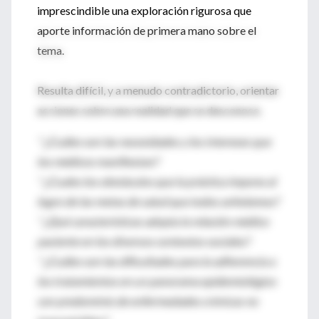
imprescindible una exploración rigurosa que
aporte información de primera mano sobre el
tema.
Resulta difícil, y a menudo contradictorio, orientar
acciones sobre una realidad que se desconoce.
* ¿Cuáles son las necesidades y los intereses que
los médicos manifiestan?
* ¿Cuales los obstáculos que la práctica impone al
logro de las metas de salud que todos anhelamos?
* ¿Qué características adopta la relación médico
paciente en los diversos contextos sociales?
* ¿Cuáles son las dificultades para la adherencia a
los tratamientos en un panorama epidemiológico
con predominio de enfermedades crónicas no