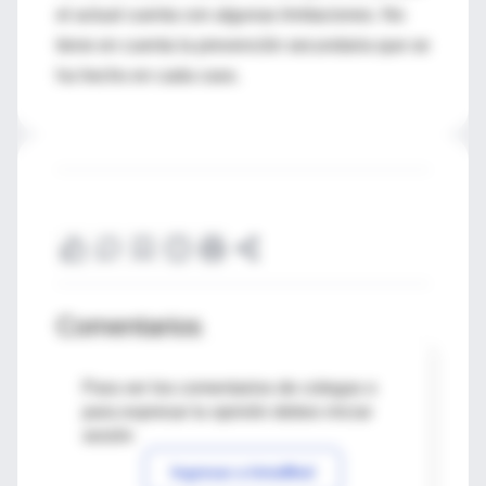
el actual cuenta con algunas limitaciones. No
tiene en cuenta la prevención secundaria que se
ha hecho en cada caso.
Comentarios
Para ver los comentarios de colegas o
para expresar tu opinión debes iniciar
sesión
Ingresar a IntraMed