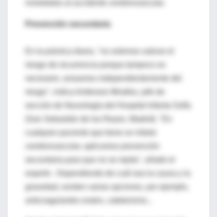
inmediatos al accidente cerebrovascular.
Prevención secundaria
En la práctica diaria, "no solemos valorar el
riesgo de recurrencia porque tampoco es
necesario, actuamos independientemente del
riesgo", indica Ambrosio Miralles, jefe de
sección de Neurología del Hospital Infanta Sofía
(San Sebastián de los Reyes, Madrid). "En
cualquier paciente que tiene un infarto
cerebrovascular, aplicamos prevención
secundaria para que no se repita", añade el
experto . Dependiendo de cuál sea la causa y la
gravedad, existen varias opciones, por ejemplo,
anticoagulantes orales, cateterismo...