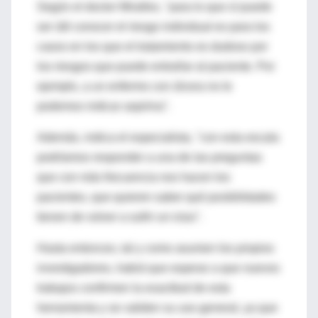
Según el doctor Miralles, "para lo que sí puede
ser útil conocer el riesgo individual es para los
casos en los que el tratamiento es dudoso por
los riesgos que puede entrañar al paciente. Por
ejemplo, a un enfermo con úlcera no le
podemos indicar aspirina".
Además, indica el especialista, "con esta escala
podríamos responder a una de las preguntas
que con más frecuencia nos hacen los
pacientes, que quieren saber qué posibilidades
tienen de volver a sufrir un ictus".
Hasta entonces, tal y como asumen los propios
investigadores, habrá que esperar a que nuevos
trabajos confirmen la exactitud de esta
herramienta y se validen su uso general, ya que