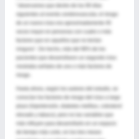
"observamos que dentro de los 90 días
siguientes al evento cerebrovascular, el riesgo
de un nuevo ictus era aproximadamente 40
veces mayor en personas con cuatro o más
factores que en aquellos que no tenían
ninguno". De hecho, más del 96% de los
pacientes que desarrollaron un segundo ictus
mostraba señales de uno o más factores de
riesgo.
Hasta ahora, según los autores del estudio, se
conocían los factores de riesgo del ictus a largo
plazo (hipertensión, diabetes mellitus, colesterol
elevado y tabaco), pero no las variables que
más influyen para desarrollarlo en un espacio
de tiempo más corto, en los tres meses