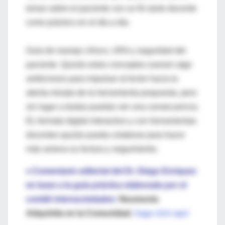
tomar sobre el paciente con un fin tanto docente
como práctico en el día a día.
Guía de manejo clínico, URA y seguridad del
paciente. Quizás estos conceptos suenen algo
ambiciosos para impulsar al lector hacia la
atenta mirada de la herramienta propuesta, pero
sin lugar a dudas puedan ser una consecuencia.
EL formato digital interactivo y con herramientas
docentes quizás pueda colaborar para hacer
más amena su lectura y seguimiento.
♦ Comentario editorial del Dr. Diego Enriquez
en base a la guía práctica elaborada por el
comité intersociedades
:
Neumonía
Adquirida en la Comunidad
,
haga click aquí