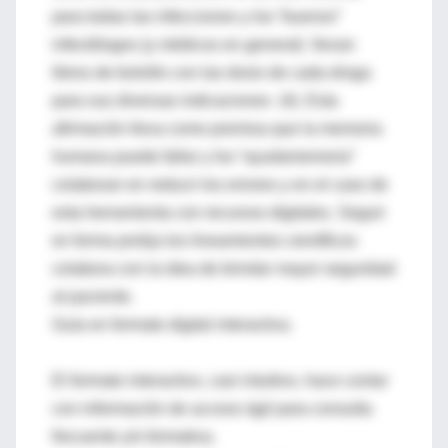
para todas las infecciones y los “buenos”
infectólogos (y médicos en general) llevan
libros de bolsillo con las dosis de cada droga
para sus diversas indicaciones (4). Esta
afirmación lleva como premisa que la memoria
humana puede fallar y los “ayudamemoria”
colaboran en reducir los errores y en el caso de
esta herramienta con recursos digitales. Seguir
en forma prolija los lineamientos científicos
colabora con la idea de brindar mayor seguridad
al paciente.
Guía en formato digital interactiva.
El formato interactivo, casi intuitivo, hace contar
con información de acceso ágil para consulta
frecuente y/o formativa.