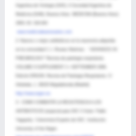
Argentina de Virología (SAV), 6 Sociedad Argentina de
Medicina (SAM), Buenos Aires. MEDICINA (Buenos Aires)
2003; 63: 319-343
www.medicinabuenosaires.com
2- Nuevos o viejos antibióticos en la neumonía adquirida
en la comunidad C.J. Álvarez Martínez . “ ADVANCES IN
PNEUMOLOGY” Revista de patología respiratoria.
VOLUME 9 SUPPLEMENT 2 • SEPTEMBER 2006.
Edición ERGON. Revista de Patología Respiratoria. C/
Arboleda, 1. 28220 Majadahonda (Madrid).
http://www.ergon.es
3- COMO COMBATIR LA RESISTENCIA A LOS
ANTIBIOTICOS (especial para SIIC © Autor: Pablo
Yagupsky Columnista Experto de SIIC. Institución:
University of the Negev