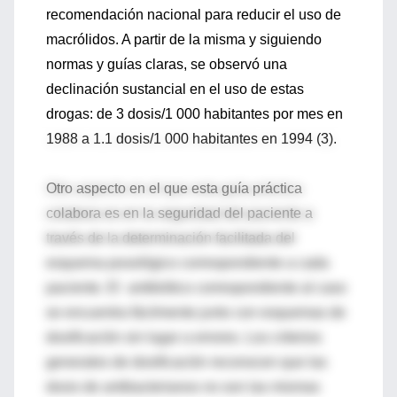
recomendación nacional para reducir el uso de
macrólidos. A partir de la misma y siguiendo
normas y guías claras, se observó una
declinación sustancial en el uso de estas
drogas: de 3 dosis/1 000 habitantes por mes en
1988 a 1.1 dosis/1 000 habitantes en 1994 (3).
Otro aspecto en el que esta guía práctica
colabora es en la seguridad del paciente a
través de la determinación facilitada del
esquema posológico correspondiente a cada
paciente. El antibiótico correspondiente al caso
se encuentra fácilmente junto con esquemas de
dosificación sin lugar a errores. Los criterios
generales de dosificación reconocen que las
dosis de antibacterianos no son las mismas