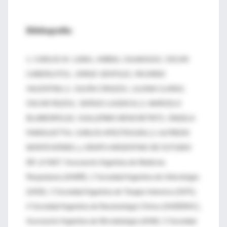
Bibliografía:
1- CARLOS M. LUNA1, ANÍBAL CALMAGGI2, OSCAR
CABERLOTO1, JORGE GENTILE2, RICARDO
VALENTINI1,3, JULIÁN CIRUZZI1, LILIANA CLARA2,
OSCAR RIZZO1, SERGIO LASDICA1,3, MARCELO
BLUMENFELD2, GUILLERMO BENCHETRIT2, ÁNGELA
FAMIGLIETTI4, CARLOS APEZTEGUÍA1,3, ALFREDO
MONTEVERDE1 y GRUPO ARGENTINO DE ESTUDIO
DE LA NAC*.Asociación Argentina de Medicina
Respiratoria (AAMR), 2 Sociedad Argentina de Infectología
(SADI), 3 Sociedad Argentina de Terapia Intensiva (SATI),
4 Sociedad Argentina de Bacteriología Clínica (SADEBAC),
Asociación Argentina de Microbiología (AAM), 5 Sociedad