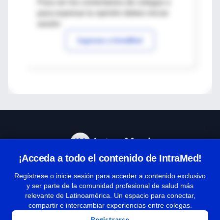
Para ver los comentarios de colegas o
para expresar tu opinión debes iniciar
sesión
Ingresar a IntraMed
¡Acceda a todo el contenido de IntraMed!
Centro de Ayuda
Regístrese o inicie sesión para acceder a contenido exclusivo
y ser parte de la comunidad profesional de salud más
relevante de Latinoamérica. Un espacio para conectar,
Términos y condiciones
compartir e intercambiar experiencias entre colegas.
| Políticas de privacidad
Registrarse