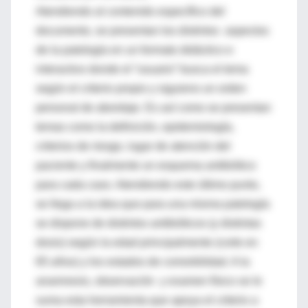
Atendiendo al contenido específico del
documento, se presentan los distintos aspectos
de la patología en un formato didáctico e
interactivo donde el “usuario” busca el tema
según el criterio propio y siguieno un orden
personal de abordaje. Es así como se presentan
temas como la definición, epidemiología,
criterios de riesgo, lugar de atención del
paciente y finalmente un esquema antibiótico
para cada caso. Atendiendo este último punto,
se llega a la idea que para una misma patología
se dispone de distintos antibióticos (y distintas
dosis) según la edad principalmente (corte en
65 años) y los estados de comorbilidad. A la
anamnesis, observación y examen físico se le
suma esta herramienta que apoya el criterio a