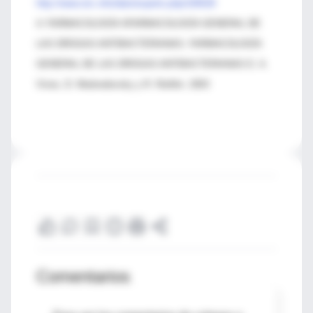
http://www.siic.info/dato/experto.php/100528
4- FARMACOLOGÍA IIFARMACOLOGÍA GENERAL DE
LAS DROGAS ANTIBACTERIANAS. FARMACOLOGÍA
GENERAL DE LAS DROGAS ANTIBACTERIANAS E. A.
Vives, D. Medvedovsky y R. Rothlin. 2003
Comentarios