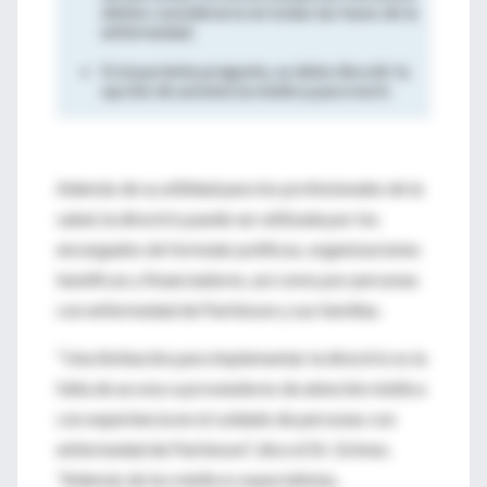
deben considerarse en todas las fases de la
enfermedad.
Si el paciente pregunta, se debe discutir la
opción de asistencia médica para morir.
Además de su utilidad para los profesionales de la
salud, la directriz puede ser utilizada por los
encargados de formular políticas, organizaciones
benéficas y financiadores, así como por personas
con enfermedad de Parkinson y sus familias.
"Una limitación para implementar la directriz es la
falta de acceso a proveedores de atención médica
con experiencia en el cuidado de personas con
enfermedad de Parkinson", dice el Dr. Grimes.
"Además de los médicos especialistas,