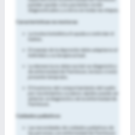
pueden ayudar a los pacientes recién
diagnosticados y a otros en todas las etapas.
Características no motoras
La toxina botulínica A ayuda a controlar el
babeo.
El manejo de la depresión debe adaptarse al
individuo y su terapia actual.
La demencia no debe excluir un diagnóstico
de enfermedad de Parkinson, incluso si está
presente temprano.
El trastorno del comportamiento del sueño
por movimientos oculares rápidos puede ser
anterior al diagnóstico de la enfermedad de
Parkinson.
Cuidados paliativos
Las necesidades de cuidados paliativos de
las personas con enfermedad de Parkinson