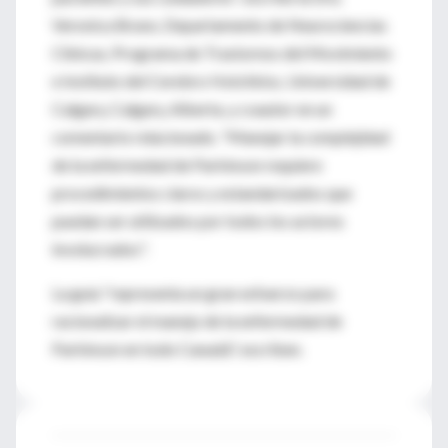
Veronica Bruno, Departamento de Neurociencias
Clínicas, Programa de Trastornos del Movimiento
e Instituto del Cerebro Hotchkiss, Universidad de
Calgary, Calgary, Alberta, y coautor en un
comentario relacionado. "Manejar la complejidad
de la enfermedad de Parkinson requiere
procedimientos claros y estandarizados que
puedan ser utilizados por todos los actores
involucrados".
La guía "representa un gran esfuerzo para
racionalizar el manejo de la enfermedad de
Parkinson en todo Canadá", escriben.