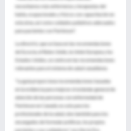
necesitamos más enfermeras y terapeutas del
habla, ocupacionales y físicos con capacitación en
esta área, así como cuidados paliativos adecuados
para pacientes con Parkinson".
La directriz, que se basa en las recomendaciones
de Escocia, el Reino Unido, la Unión Europea y los
Estados Unidos, se centra en las recomendaciones
relevantes para el sistema de salud canadiense.
"La guía proporciona recomendaciones basadas
en la evidencia para mejorar el estándar general de
atención de las personas con enfermedad de
Parkinson en Canadá, no solo para los
profesionales de la salud, sino también para los
encargados de formular políticas, los propios
pacientes y sus cuidadores", escribe la Dra.