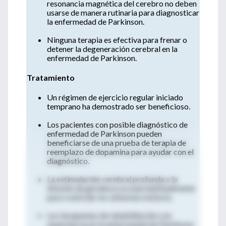
resonancia magnética del cerebro no deben
usarse de manera rutinaria para diagnosticar
la enfermedad de Parkinson.
Ninguna terapia es efectiva para frenar o
detener la degeneración cerebral en la
enfermedad de Parkinson.
Tratamiento
Un régimen de ejercicio regular iniciado
temprano ha demostrado ser beneficioso.
Los pacientes con posible diagnóstico de
enfermedad de Parkinson pueden
beneficiarse de una prueba de terapia de
reemplazo de dopamina para ayudar con el
diagnóstico.
La estimulación cerebral profunda y la
infusión de gel ahora se usan habitualmente
para controlar los síntomas motores.
Los terapeutas de rehabilitación con
experiencia en la enfermedad de Parkinson