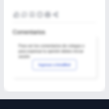
Comentarios
Para ver los comentarios de colegas o
para expresar tu opinión debes iniciar
sesión
Ingresar a IntraMed