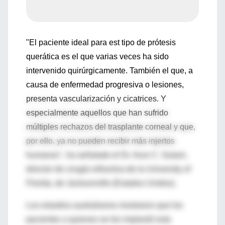
"El paciente ideal para est tipo de prótesis
querática es el que varias veces ha sido
intervenido quirúrgicamente. También el que, a
causa de enfermedad progresiva o lesiones,
presenta vascularización y cicatrices. Y
especialmente aquellos que han sufrido
múltiples rechazos del trasplante corneal y que,
por ello, ya no pueden recibir más injertos
humanos", ha señalado el Dr. Arun C. Gulani,
director de cirugía refractiva de la University of
Florida, de Jacksonville (Estados Unidos).
Los estudios australianos mostraron que los
pacientes a quienes se les implantó esta