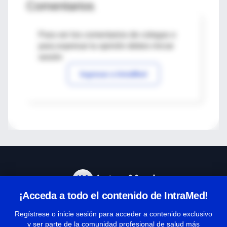
Comentarios
Para ver los comentarios de colegas o
para expresar tu opinión debes iniciar
sesión
Ingresar a IntraMed
¡Acceda a todo el contenido de IntraMed!
Centro de Ayuda
Regístrese o inicie sesión para acceder a contenido exclusivo
y ser parte de la comunidad profesional de salud más