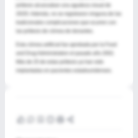
prótesis alcanzaban una agudeza visual de
20/20. Además, no se registraron ninguna de las
tradicionales complicaciones que ocurren con
las prótesis de córnea de donantes.
Esta córnea artificial fue aprobada por la Food
and Drug Administration el pasado año 2002.
Más de 25 de estas prótesis ya han sido
implantadas en pacientes estadounidenses.