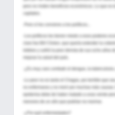
pero no rinden beneficios económicos. Lo que es b
capitales.
-Pero sí les conviene a los políticos...
-Los políticos les tienen miedo a esos poderes e
claro fue Bill Clinton, que quería extender la cob
lobbies y sufrió la peor derrota de sus ocho años
mejorar la salud del país.
-¿Es muy caro combatir el dengue, la tuberculosi
-Lo peor no es tanto el Chagas, por terrible que
no enfermarse y no morir por muchas más causas.
epidemia debe de haber matado a unas veinte pers
menores de un año que podrían no morirse.
-¿Por qué enfermedades?