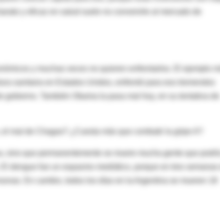
arato y eficaz en salud suele no convenirle al mercado de
conómicos y muchas veces no quieren enfrentarlos. El ejemplo 
ertura sanitaria en Estados Unidos, enfrentó para eso tremendos
 de gobierno. También Obama la pasa mal hoy, en su tentativa de
s, el mal de Chagas? ¿Cuesta más que combatir la gripe A?
 sea, sino que permanentemente se muere mucha gente que podrí
 El dengue fue un espasmo mediático, porque en tres semanas
onas. En cambio, todos los días en la Argentina se mueren 18