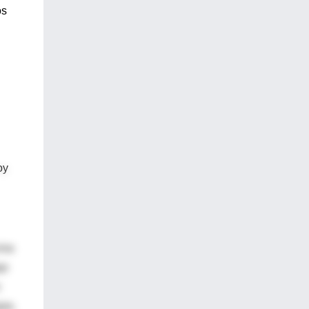
os
oy
ina
jo
jas,