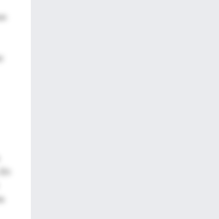
on
r
 En
ma