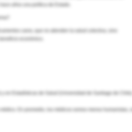
hace años una política de Estado.
erma?
camentos caros, que no atienden la salud colectiva, sino
 beneficio económico.
 y en Estadísticas de Salud (Universidad de Santiago de Chile)
a médico. En promedio, los médicos somos menos humanistas, s