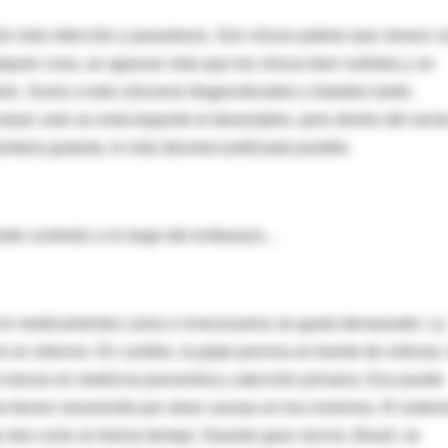
ión más infección y parasitosis. Son chicos pobres que vienen c
quier cosa, se agravan más que los chicos bien nutridos y se
io. Sume a esto cánceres diagnosticados y tratados tarde,
salud, esto se evita bajando el desempleo, pero dentro del secto
itaria gratuita, lo más desmercantilizada posible.
ete controles a lo largo del embarazo...
y en medicamentos caros e innecesarios se gasta demasiado. La
en silencio. En cambio, la gripe porcina es fuente de noticias.
rá menos en medicina preventiva y atención primaria. Eso puede
 tienen neumonitis por otras causas en los inviernos. El siste
 dos crisis al mismo tiempo. Nuestro gran vecino, Brasil, se