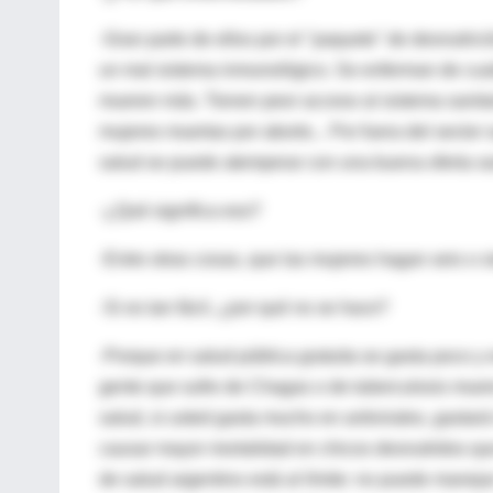
-Gran parte de ellos por el "paquete" de desnutric
un mal sistema inmunológico. Se enferman de cual
mueren más. Tienen peor acceso al sistema sanitar
mujeres muertas por aborto... Por fuera del sector 
salud se puede atemperar con una buena oferta san
-¿Qué significa eso?
-Entre otras cosas, que las mujeres hagan seis o si
-Si es tan fácil, ¿por qué no se hace?
-Porque en salud pública gratuita se gasta poco 
gente que sufre de Chagas o de tuberculosis muere 
salud, si usted gasta mucho en antivirales, gasta
causar mayor mortalidad en chicos desnutridos que
de salud argentino está al límite: no puede manejar