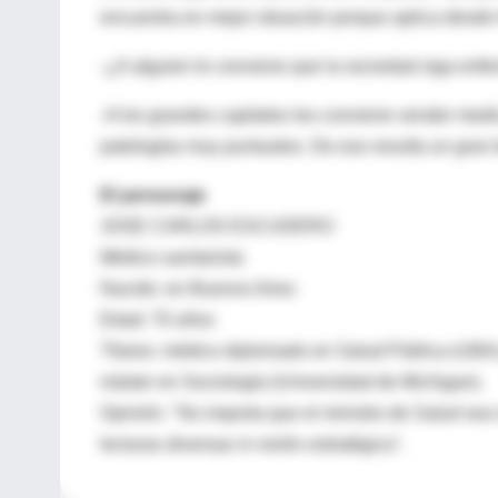
encuentra en mejor situación porque aplica desde 
-¿A alguien le conviene que la sociedad siga enf
-A los grandes capitales les conviene vender medi
patologías muy puntuales. De eso resulta un gran
El personaje
JOSE CARLOS ESCUDERO
Médico sanitarista
Nacido: en Buenos Aires
Edad: 70 años
Títulos: médico diplomado en Salud Pública (UBA)
máster en Sociología (Universidad de Michigan).
Opinión: "No importa que el ministro de Salud se
lecturas diversas ni visión estratégica".