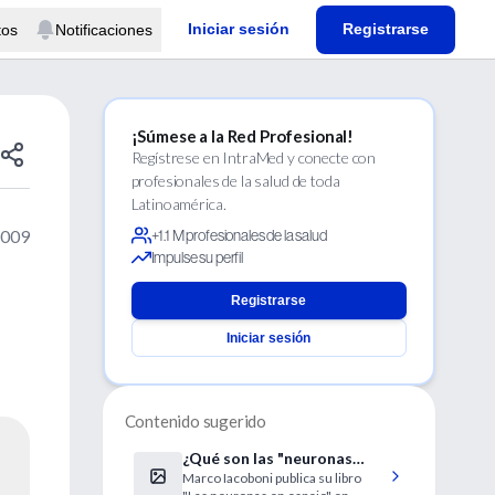
Iniciar sesión
Registrarse
tos
Notificaciones
¡Súmese a la Red Profesional!
Regístrese en IntraMed y conecte con
profesionales de la salud de toda
Latinoamérica.
2009
+1.1 M profesionales de la salud
Impulse su perfil
Registrarse
Iniciar sesión
Contenido sugerido
¿Qué son las "neuronas
Marco Iacoboni publica su libro
espejo"?