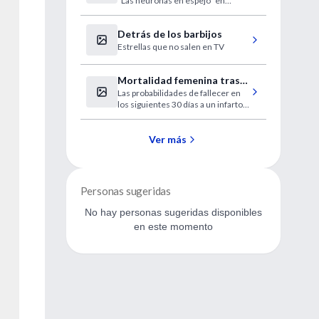
"Las neuronas en espejo" en
español.
Detrás de los barbijos
Estrellas que no salen en TV
Mortalidad femenina tras
Las probabilidades de fallecer en
síndrome coronario agudo
los siguientes 30 días a un infarto
de miocardio son superiores
entre las mujeres, aunque
depende sobre todo del tipo y
Ver más
gravedad del episodio
Personas sugeridas
No hay personas sugeridas disponibles
en este momento