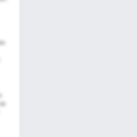
más
a
 de