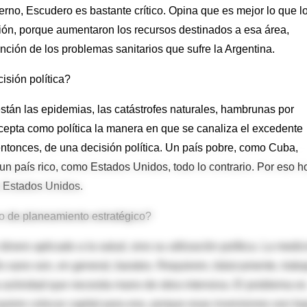
ierno, Escudero es bastante crítico. Opina que es mejor lo que l
ión, porque aumentaron los recursos destinados a esa área,
nción de los problemas sanitarios que sufre la Argentina.
isión política?
están las epidemias, las catástrofes naturales, hambrunas por
acepta como política la manera en que se canaliza el excedente
 entonces, de una decisión política. Un país pobre, como Cuba,
un país rico, como Estados Unidos, todo lo contrario. Por eso h
 Estados Unidos.
o de planeamiento estratégico?
inero aplicado a la salud, sino su utilización política. La medic
iño sano son, en general, baratos. Requieren, básicamente, traba
actividad que necesita mano de obra intensiva. El problema es
uiere colocar capital para eso, porque esas inversiones son ba