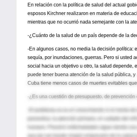
En relación con la política de salud del actual gob
esposos Kirchner realizaron en materia de educac
mientras que no ocurrió nada semejante con la ate
-¿Cuánto de la salud de un país depende de la dec
-En algunos casos, no media la decisión política: 
sequía, por inundaciones, guerras. Pero si usted 
social hacia un objetivo u otro, la salud depende,
puede tener buena atención de la salud pública, y 
Cuba tiene menos casos de muertes evitables que
-¿Es una cuestión de presupuesto, de prevención 
-El problema no es el conocimiento ni el monto de d
preventiva, la atención primaria, el cuidado del n
humano. Prevenir enfermedades sigue siendo una 
que por ser barato ningún empresario de la salud q