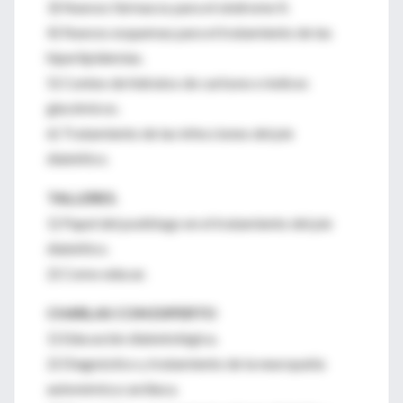
3) Nuevos fármacos para el síndrome X.
4) Nuevos esquemas para el tratamiento de las
hiperlipidemias.
5) Conteo de hidratos de carbono e índices
glucémicos.
6) Tratamiento de las infecciones del pie
diabético.
TALLERES.
1) Papel del podólogo en el tratamiento del pie
diabético.
2) Como educar.
CHARLAS CON EXPERTO
1) Educación diabetológica.
2) Diagnóstico y tratamiento de la neuropatía
autonómica cardíaca.