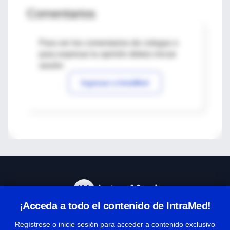
Comentarios
Para ver los comentarios de colegas o
para expresar tu opinión debes iniciar
sesión
Ingresar a IntraMed
¡Acceda a todo el contenido de IntraMed!
Centro de Ayuda
Regístrese o inicie sesión para acceder a contenido exclusivo