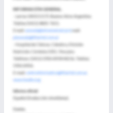
INFORMACIÓN GENERAL.
- Larrea 1403 (1117). Buenos Aires Argentina.
Telefax (5411) 4805-7651.
E mail:
azavala@intramed.net.ar/e
mail:
piezavala@fibertel.com.ar
- Hospital de Clínicas. Cátedra y División
Nutrición. Córdoba 2351, 7mo piso.
Teléfono: (5411) 5950-8939/40/56. Telefax:
5950-8954.
E-mail:
centroinformatico@fibertel.com.ar
.
www.fuedin.org
Idioma oficial
Español (traducción simultánea).
Costo.