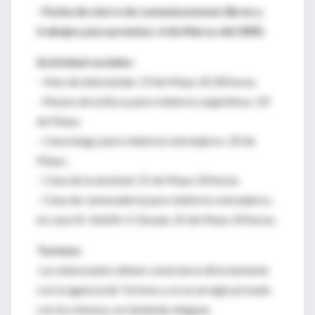
- Fecha de cierre de comunicaciones libres y
trabajos para premios: 6 de Marzo del 2005.
Actividad sociales:
- Vino de bienvenida: 19 de Mayo 20.30 horas.
- Museo de la Boca para relatores argentinos: 20
de Mayo.
- Cena tango para relatores extranjeros. 20 de
Mayo..
- Cena de la amistad. 21 de Mayo 20 horas.
- Cena de camaradería para relatores extranjeros,
en casa Dr. Adolfo V. Zavala. 22 de Mayo 20 horas.
Turismo.
Los interesados deben conectarse directamente
con la agencia de Turismo y es un arreglo privado
con los mismos, no teniendo ninguna