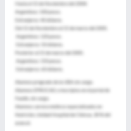
Hasta el 15 de Noviembre del 2004:
Argentinos: 100 pesos.
Extranjeros: 40 dólares.
Del 15 de Noviembre al 15 de marzo del 2005.
Argentinos: 120 pesos.
Extranjeros: 50 dólares.
Posterior al 15 de marzo del 2005.
Argentinos: 150 pesos.
Extranjeros: 60 dólares.
Alumnos pregrado de la UBA sin cargo.
Alumnos EPROCAD, e inscriptos en el portal de
Fuedin, sin cargo.
Alumnos carrera médicos especializados en
Nutrición, Unidad Hospital de Clínicas, 30 % del
arancel.