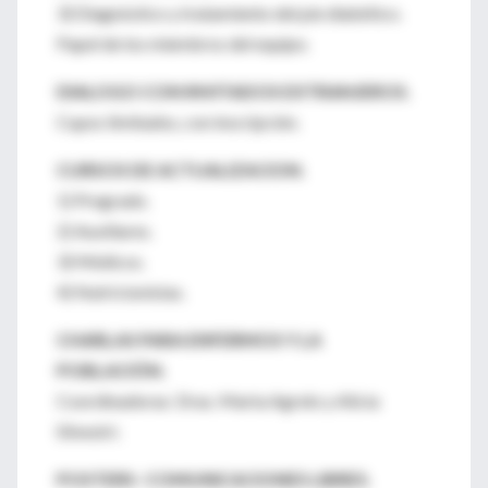
3) Diagnóstico y tratamiento del pie diabético.
Papel de los miembros del equipo.
DIALOGO CON INVITADOS EXTRANJEROS.
Cupos limitados, con inscripción.
CURSOS DE ACTUALIZACION.
1) Pregrado.
2) Auxiliares.
3) Médicos.
4) Nutricionistas.
CHARLAS PARA ENFERMOS Y LA
POBLACIÓN.
Coordinadoras: Dras. Marta Agrelo y Alicia
Silvestri.
POSTERS- COMUNICACIONES LIBRES.