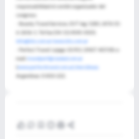
responsabilidad el comité organizador del
congreso.
- Bounty Travel Services. EVT leg: 5281. IATA 55-
6-2656-1. Tel fax (54-11) 4545-0103.
info@bts.com.ar/www.bts.com.ar
- Perfect Travel: Lejago 10.911. DNST 407/00. e-
mail:
travelperf@ciudad.com.ar
(
www.perfecttravel.com.ar).Aerolíneas
Argentinas: 0-810-222.