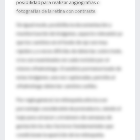
posibilidad para realizar angiografías o
fotografías de la retina con contraste.
De igual modo, posibilita la documentación y
monitorización de imágenes, aspecto relevante ya
que los cambios en el fondo de ojo son muy
rápidos y a veces difíciles de detectar, sobre todo,
si no son examinados en cada revisión por el
mismo oftalmólogo. El análisis pormenorizado de
estas imágenes, una vez capturadas, permite al
oftalmólogo detectar cambios sutiles.
Por regla general, la retinopatía afecta a un
porcentaje considerable de prematuros, siendo el
bajo peso al nacer y el número de semanas de
gestación los dos factores fundamentales que
condicionan la aparición de la retinopatía.