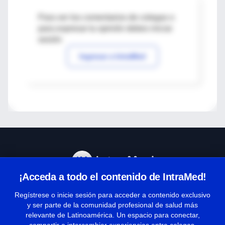
Para ver los comentarios de colegas o
para expresar tu opinión debes iniciar
sesión
Ingresar a IntraMed
¡Acceda a todo el contenido de IntraMed!
Centro de Ayuda
Regístrese o inicie sesión para acceder a contenido exclusivo
y ser parte de la comunidad profesional de salud más
relevante de Latinoamérica. Un espacio para conectar,
Términos y condiciones