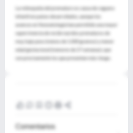
La retinopatía del prematuro es causa de ceguera
infantil en países desarrollados, aunque los
avances en Neonatología han permitido una mayor
supervivencia de recién nacidos prematuros de
muy bajo peso (menos de 1.000 gramos) y menor
edad gestacional (menores de 27 semanas), que
son precisamente los que presentan más riesgo.
Comentarios