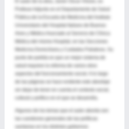
El autor de la obra, Javier Oscar Vilosio, es
Profesor Adjunto en el Departamento de Salud
Pública de la Escuela de Medicina del Instituto
Universitario del Hospital Italiano de Buenos
Aires y Médico Asociado al Servicio de Clínica
Médica del mismo Hospital, en las Secciones
Medicina Domiciliaria y Cuidados Paliativos. Su
punto de partida es que un mejor sistema de
salud requiere la reforma de varios otros
aspectos del funcionamiento social. A lo largo
de las páginas se hace evidente este abordaje
sin dejar de tener en cuenta el contexto social,
cultural y político en el que se desarrolla.
Algunos de los temas que el autor aborda son
las cuestiones generales de las políticas
sanitarias en los distintos gobiernos