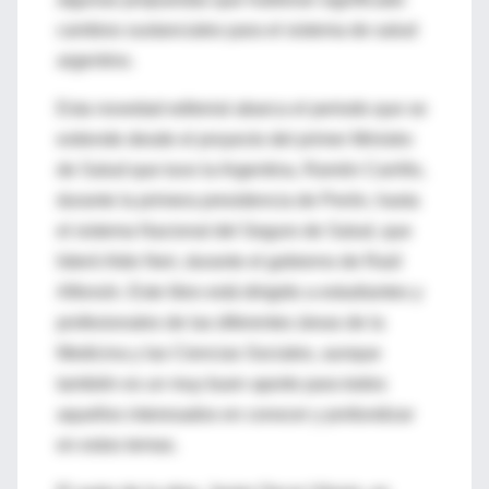
cambios sustanciales para el sistema de salud
argentino.
Esta novedad editorial abarca el periodo que se
extiende desde el proyecto del primer Ministro
de Salud que tuvo la Argentina, Ramón Carrillo,
durante la primera presidencia de Perón, hasta
el sistema Nacional del Seguro de Salud, que
lideró Aldo Neri, durante el gobierno de Raúl
Alfonsín. Este libro está dirigido a estudiantes y
profesionales de las diferentes áreas de la
Medicina y las Ciencias Sociales, aunque
también es un muy buen aporte para todos
aquellos interesados en conocer y profundizar
en estos temas.