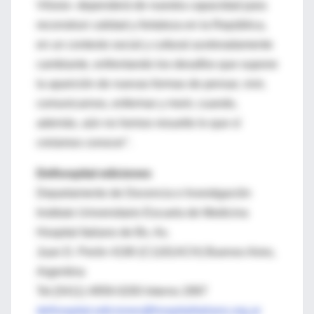
Vilosio- dependerá de nuestra capacidad para
reconstruir calidad y fortaleza en la República,
en un contexto social y cultural aceleradamente
cambiante, enfrentando los desafíos que supone
la aparición de nuevas formas de pensar, vivir,
comunicarnos, enfermar y morir, cuando,
además, aún no hemos resuelto lo que sí
creíamos conocer".
Delhospital ediciones
Departamento de Docencia e Investigación
Instituto Universitario Escuela de Medicina
Hospital Italiano de Bs. As.
Juan D. Perón 4190 (C1181ACH) Buenos Aires,
Argentina
Tel.(5411) 4959-0200 Interno 2997
delhospital.ediciones@hospitalitaliano.org.ar