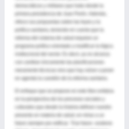
democráticos y militares que hubo desde la
primera presidencia de Juan Perón. Además,
ofrece sus propuestas sobre las leyes y la
política sanitaria, teniendo en cuenta que la
reforma del sistema de salud requiere un
programa político orientado a modificar la lógica
institucional del sector. Es decir, ya no alcanza
con cambiar únicamente las planificaciones
meramente técnicas sino que hay volver a poner
en agenda la cuestión de la reforma sanitaria.
El enfoque que se propone en este libro enfatiza
en la perspectiva de los procesos sociales y
culturales que desde la historia definen nuestro
presente en materia de salud, en miras a un
futuro siempre por edificar. "Ese futuro -sostiene