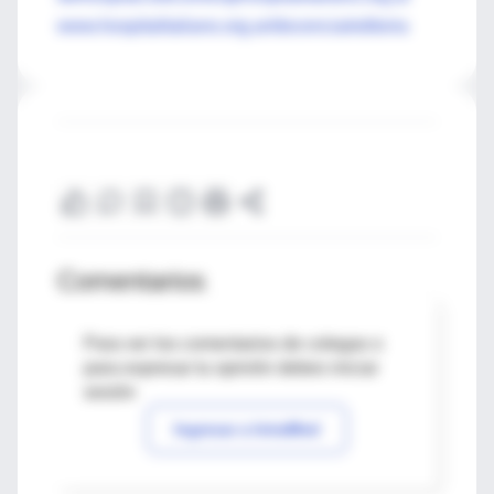
www.hospitalitaliano.org.ar/docencia/editoria
Comentarios
Para ver los comentarios de colegas o
para expresar tu opinión debes iniciar
sesión
Ingresar a IntraMed