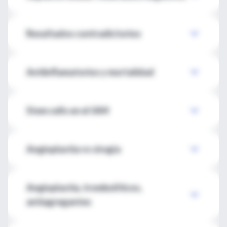
Resultados contradictorios
Antiinflamatorios y mortalidad
Stem cells en el IAM
Angioplastia vs cirugía
Angioplastia, trombolíticos,
antiagregantes