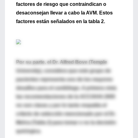
factores de riesgo que contraindican o
desaconsejan llevar a cabo la AVM. Estos
factores están señalados en la
tabla 2
.
Por su parte, el
Dr. Alfred Bove
(Temple
University), considera que este grupo de
pacientes representa uno de los mayores
desafíos para el cardiólogo. A primera vista
las recomendaciones de la
ACC/AHA 2005
no son claras y por lo tanto respalda el
criterio de selección mencionado por el Dr.
Mehra (Tabla 2) para tomar o no la decisión
quirúrgica.