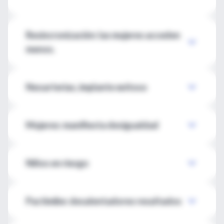
Resincronización: las mujeres acceden
menos.
Neoarterias, implante exitoso
Mujeres: manifiesta desigualdad
Niños en riesgo
Pactimibe: desalentadores resultados