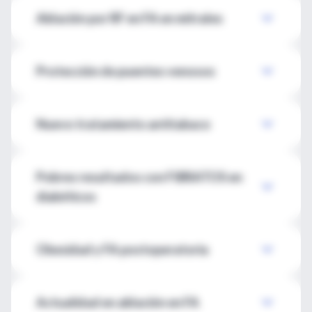
Ablación por RF en FA en mitrales
Protección de puentes venosos
Nuevo tratamiento antitabaco
Pobres resultados con FIBRATOS en
diabéticos
Obesidad y FA postoperatoria
Actualidad en ablación en FA