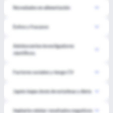
Novedades en alimentación
Exitos y fracasos
Adolescentes investigadores
científicos.
Factores sociales y riesgo CV
Japón: bajas dosis de estatinas y dieta
Implante celular: resultados negativos