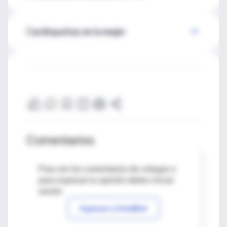
Cardiopatías en la mujer
Comentarios
Para ver los comentarios de colegas o
para expresar tu opinión debes iniciar
sesión
Ingresar a IntraMed