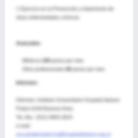
 Ejercicio en la Prevención y tratamiento de
otras enfermedades crónicas
Aranceles:
Médicos
100
pesos por mes
Otros profesionales
80
pesos por mes
Informes:
Informes :Instituto Universitario Hospital Italiano
Potosí 4240-Buenos Aires
Tel../fax : (011) 4983-2624
e-mail:
escuelademedicina@hospitalitaliano.org.ar