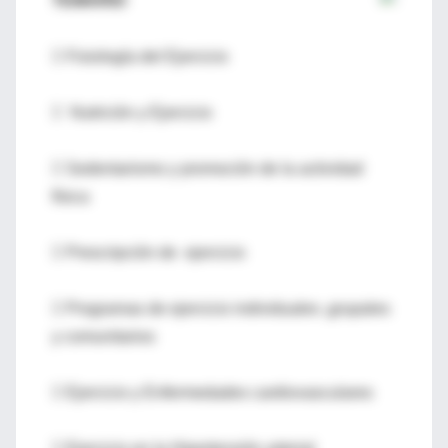
TEMARIO
 Fisiología del Ejercicio
 Nutrición y Ejercicio
 Sedentarismo y promoción de la actividad
física
 Prescripción de ejercicio
 Programas de ejercicio individuales ,grupales
y comunitarios
 Ejercicio y Enfermedades cardiovasculares