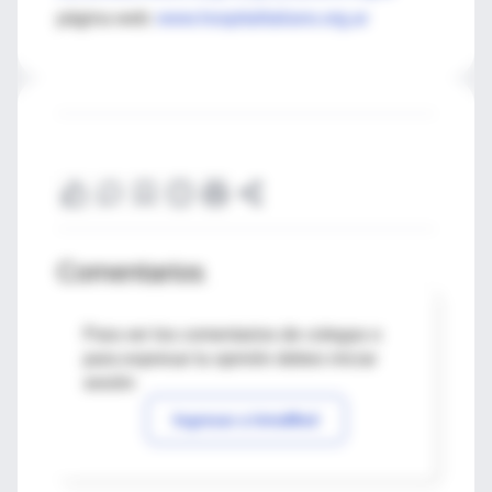
página web:
www.hospitalitaliano.org.ar
Comentarios
Para ver los comentarios de colegas o
para expresar tu opinión debes iniciar
sesión
Ingresar a IntraMed