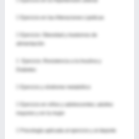
 Ejercicio en la Hipertensión arterial
 Ejercicio en las Alteraciones Lipidicas
 Ejercicio: Obesidad y trastornos de
alimentación
 Ejercicio :Resistencia a la Insulina y
Diabetes
 Ejercicio y síndrome metabólico
 Ejercicio en niños y adolescentes; adultos
mayores y en la mujer
 Psicología aplicada al ejercicio y al deporte