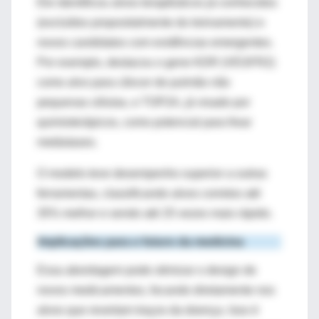
Ele identificou alvos terapêuticos já conhecidos
(excluídos propositalmente do treinamento) e
novos candidatos com evidências emergentes.
Por exemplo, destacou o gene KDR (VEGFR2)
como alvo para câncer de pulmão não
pequenas
células, e TOP2A, já visado por
quimioterápicos, como potencial para frear
metástases.
O modelo teve desempenho superior a outras
ferramentas, classificando alvos corretos até
35% melhor e sendo até 25 vezes mais rápido.
Implicações para o futuro da medicina
Essa abordagem pode
otimizar o design de
novos medicamentos
, focando diretamente nos
alvos que revertam traços da doença. Isso é