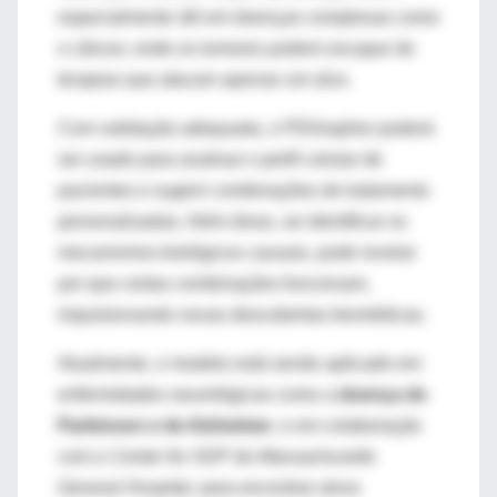
especialmente útil em doenças complexas como
o
câncer
, onde os tumores podem escapar de
terapias que atacam apenas um alvo.
Com validação adequada, o
PDGraphe
r
poderá
ser usado para analisar o perfil celular de
pacientes e sugerir combinações de tratamento
personalizadas. Além disso, ao identificar os
mecanismos biológicos causais, pode revelar
por que certas combinações funcionam,
impulsionando novas descobertas biomédicas.
Atualmente, o modelo está sendo aplicado em
enfermidades neurológicas como a
doença de
Parkinson e de Alzheimer
, e em colaboração
com o
Center for XDP
do
Massachusetts
General Hospital
, para encontrar alvos