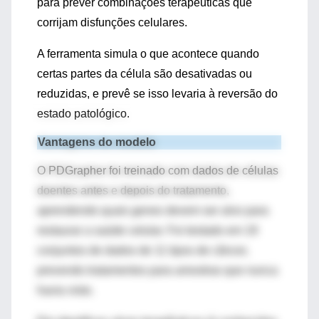
para prever combinações terapêuticas que
corrijam disfunções celulares.
A ferramenta simula o que acontece quando
certas partes da célula são desativadas ou
reduzidas, e prevê se isso levaria à reversão do
estado patológico.
Vantagens do modelo
O
PDGrapher
foi treinado com dados de células
doentes antes e depois do tratamento,
aprendendo quais genes devem ser alvo para
restaurar a saúde celular. Foi testado em 19
conjuntos de dados de 11 tipos de câncer,
prevendo tratamentos para amostras que nunca
havia visto.