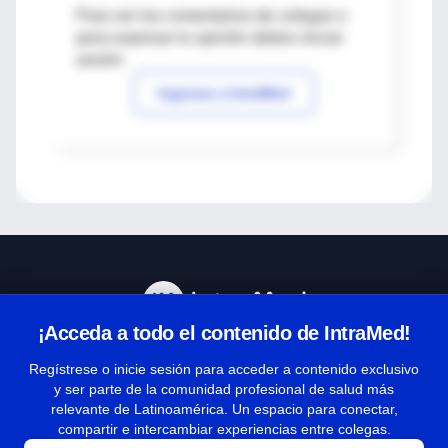
Para ver los comentarios de colegas o
para expresar tu opinión debes iniciar
sesión
Ingresar a IntraMed
¡Acceda a todo el contenido de IntraMed!
Centro de Ayuda
Regístrese o inicie sesión para acceder a contenido exclusivo
y ser parte de la comunidad profesional de salud más
relevante de Latinoamérica. Un espacio para conectar,
Términos y condiciones
compartir e intercambiar experiencias entre colegas.
| Políticas de privacidad