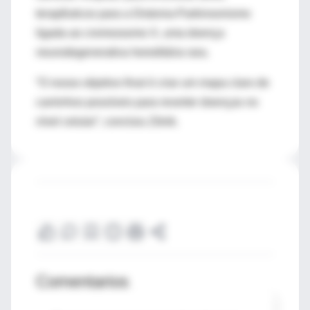
terapêuticos para a Distonia-Parkinsonismo
ligada ao cromossomo X, uma doença
neurodegenerativa hereditária rara.
“O nosso objetivo final é criar um mapa claro de
caminhos possíveis para reverter doenças no
nível celular”, conclui
u
Zitnik
.
Comentarios