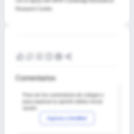
con el apoyo del NIHR Cambridge Biomedical
Research Centre.
Comentarios
Para ver los comentarios de colegas o
para expresar tu opinión debes iniciar
sesión
Ingresar a IntraMed