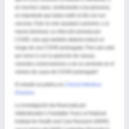
en muchos casos, reinfectando a las personas,
es importante que todos estén al día con sus
vacunas. Esto no solo ayudará a prevenir, o al
menos disminuir, su infección primaria por
COVID, sino que también debería reducir el
riesgo de una COVID prolongada. Pero aún está
por verse si con la aparición de nuevas
variantes comenzaremos a ver un aumento en el
número de casos de COVID prolongado”.
El estudio se publica en
Clinical Infectious
Diseases
.
La investigación fue financiada por
Addenbrooke's Charitable Trust y el National
Institute for Health and Care Research (NIHR),