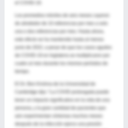
el COVID-19.
Los promedios móviles de seis meses cayeron
de alrededor de 10 referencias por mes a solo
una o dos referencias por mes. Hasta ahora,
este efecto se ha mantenido hasta al menos
junio de 2022, a pesar de que los casos agudos
de COVID-19 en Inglaterra se multiplicaron por
cuatro al mes durante los mismos períodos de
tiempo.
El Dr. Ben Krishna de la Universidad de
Cambridge dijo: “La COVID prolongada puede
tener un impacto significativo en la vida de una
persona, y la gran cantidad de pacientes que
aún experimentan síntomas muchos meses
después de la infección ejerce una presión