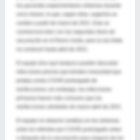
los pacientes experimentaron síntomas durante
cinco meses, lo que, según ellos, sugeriría un
cambio a partir de marzo de 2021. Esto se
correlaciona bien con las segundas dosis de
vacunación en el Reino Unido, pero la ola Delta
no comenzó hasta abril de 2021.
El equipo dice que tampoco pueden descartar
infecciones previas que brinden inmunidad que
proteja contra COVID prolongado de
reinfecciones; sin embargo, las infecciones
primarias fueron más comunes que las
reinfecciones alrededor de marzo-abril de 2021.
El equipo no observó cambios en los síntomas
entre los referidos por COVID prolongado antes
o después de la vacunación para ninguno de los