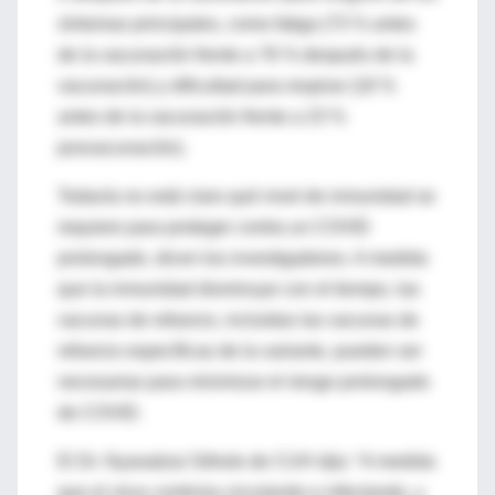
síntomas principales, como fatiga (73 % antes
de la vacunación frente a 76 % después de la
vacunación) y dificultad para respirar (18 %
antes de la vacunación frente a 23 %
posvacunación).
Todavía no está claro qué nivel de inmunidad se
requiere para proteger contra un COVID
prolongado, dicen los investigadores. A medida
que la inmunidad disminuye con el tiempo, las
vacunas de refuerzo, incluidas las vacunas de
refuerzo específicas de la variante, pueden ser
necesarias para minimizar el riesgo prolongado
de COVID.
El Dr. Nyaradzai Sithole de CUH dijo: “A medida
que el virus continúa circulando e infectando, y