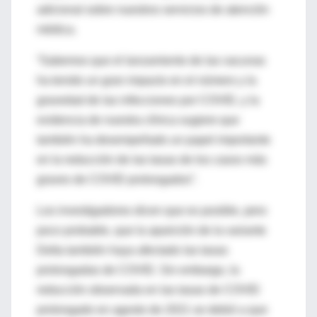
adicional sobre nuestros servicios de atención
médica.
“Sabemos que el lanzamiento de las vacunas
ha tenido un gran impacto en el número y la
gravedad de las infecciones por COVID, y la
evidencia de nuestra clínica sugiere que
también ha desempeñado un papel importante
en la reducción de las tasas de los casos más
graves de COVID prolongados”.
Los investigadores dicen que es posible, pero
poco probable, que la aparición de la variante
Delta también haya afectado las tasas
prolongadas de COVID. Sin embargo, la
reducción observada en las tasas de COVID
prolongado en agosto de 2021 se debió a que