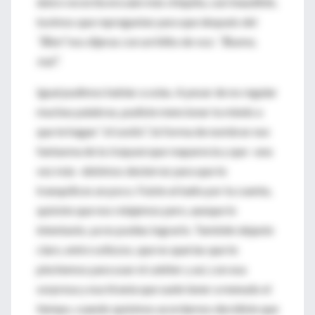
dulce vocecita era aún más chiquita, casi inaudible,
tuvimos que repreguntar para que después del
“Bien”
nos dijeras con un hilito de voz:
“Bueno,
mal”.
Igual pudimos hablar a solas. A pesar de no regalar
muchas palabras, pudiste mencionar tu miedo a
que te hagan “
el cosito”
, tú forma de nombrar ese
fantasma de la
traqueo
que reaparecía y que –una
vez más- debimos desterrar para que te
tranquilices un poco. Fuiste al baño por tu cuenta,
quisiste que nos relajemos pero, aunque lo
intentaste, ya no podías lograrlo. También dejaste
claro, entre sollozos, que no querías que te
pinchemos para usar el catéter y así, con esa
sorpresa y esa tiranía que suele tener a menudo el
tiempo, cuando quisimos acordarnos decidiste que