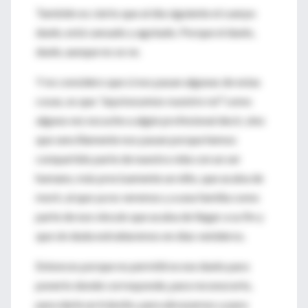
También es cierto que al día siguiente el cuerpo
duele, está cansado y agotado. Porque el duelo,
duele, aunque no se ve.
Y no considero que si nos pasan algunas de estas
cosas, es que
“equivocamos nuestro rol”
como
alguna vez escuche a algún profesional decir, sino
que sencillamente nos pasan porque hemos
compartido parte de nuestra vida con un ser
humano, más precisamente un niño, que acaba de
morir, al que ya no veremos y a una familia como
parte de ese vínculo que acaba de llegar a su fin y
que sin duda extrañaremos en días venideros.
Entonces porque no permitirse ese duelo para
ponerlo donde corresponde, para reconocerlo,
para darle un tránsito, para abrazarnos y para