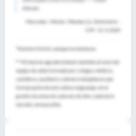
Allende-
Mercedes –Meche- Méndez Lic. Enfermería –
CPP- 12-3-2024
*Nombre ficticio, aunque era luminosa.
** Mi enorme agradecimiento también al resto del
equipo de salud, formado por colegas, médicos,
camilleros, auxiliares y demás trabajadores que
forman parte de este valioso engranaje, sin el
granito de arena de cada uno de ellos, nada de lo
narrado, sería posible.