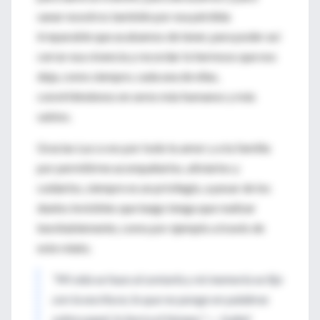
sanar nosotros también por esa pérdida
irreparable que acabamos de tener, para poder así
cerrar esa vivencia y recordar lo hermoso que nos
deja, como siempre, cada una de ellas,
convirtiéndonos en seres más humanos y más
sabios.
Gracias Luz a vos por todo tu amor y a tu familia
por permitirme acompañarlos, aliviarlos y
cuidarlos, siempre es un privilegio, a pesar de los
duelos invisibles que luego tenga que realizar
inevitablemente, como por ejemplo a través de
este relato.
“Mi vida se hace al contarla y mi memoria se fija
con la escritura; lo que no pongo en palabras
sobre papel, lo borra el tiempo.” ― Isabel