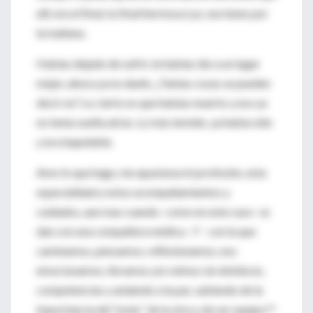
allí, era el final, tu final hermosa Luz, ese lunes por
la mañana.
Habías dejado de sufrir, te habías ido a un lugar
mejor, ahora ya no duele. ¿Tantas cosas se pueden
decir no? Lo cierto es que habías muerto y eso ya
no tenía vuelta atrás. Lo más temido, ya había sido
y era inapelable.
Amo lo que hago, me apasiona mi profesión, esta
especialidad y estos acompañamientos y
cuidados, aun mas cuando -como en este caso- se
dan con una compañera médica - F - con la que
caminamos, pensamos, reflexionamos, nos
emocionamos, lloramos y/o reímos sin dobleces,
competencias y andando a la par, sabiendo de la
importancia del “estar” de la otra y de ser equipo.**