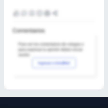
Comentarios
Para ver los comentarios de colegas o
para expresar tu opinión debes iniciar
sesión
Ingresar a IntraMed