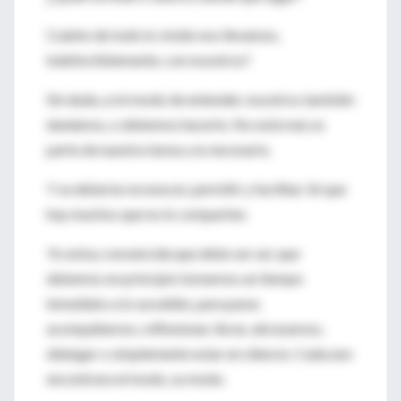
Cuánto de todo lo vivido nos llevamos,
indefectiblemente, con nosotros?
Sin duda, a mi modo de entender, nosotros también
duelamos, o debemos hacerlo. No está mal, es
parte de nuestra tarea y es necesario.
Y se debería reconocer, permitir y facilitar. Sé que
hay muchos que no lo comparten.
Yo estoy convencida que debe ser así, que
debemos en principio tomarnos un tiempo
inmediato a lo sucedido, para parar,
acompañarnos, reflexionar, llorar, abrazarnos,
dialogar o simplemente estar en silencio. Cada uno
encontrara el modo, su modo.