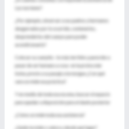
Luz ese lunes?
¿Por ejemplo, observar a sus padres y hermanos
desgarrados por lo ocurrido, contenerlos,
desprenderlos del cuerpo para poder
acondicionarlo?
Colocar su cuerpito –lo más terrible y parecido a
pasar de ser humano a cosa- en la protocolar
bolsa, previo a su pasaje a la morgue ¿Con qué
vara se mide esa práctica?
Y en medio de toda esa escena, buscar el espacio
para quedar a disposición para el duelo posterior
¿Cómo se mide toda esa asistencia?
¿Quién la mide o valora y desde qué lugar?