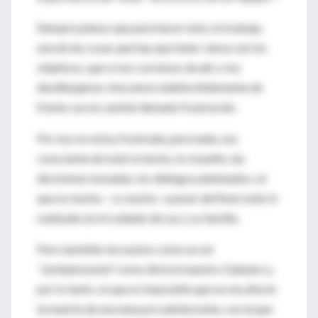
Siempre pienso que para hacer este, mi trabajo,
una de las cosas que hay que tener claras son los
objetivos, que si nos corremos de ahí, o los
desdibujamos chocamos indefectiblemente de
frente con un camión llamado frustración.
Por eso no estoy frustrada, para nada, soy
consciente de todo lo hecho, lo resuelto, las
decisiones tomadas, los diálogos planteados, sé
que es mucho – sí, mucho- a pesar del final, todo lo
realizado en el cuidado de Luz y su familia.
Pero también me asumo como un ser
“sentipensante”
como diría el maestro Galeano y,
por lo tanto, sé que es imposible que no me afecte
la muerte de una nena pre adolescente, con la que