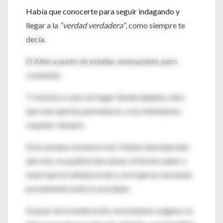
Había que conocerte para seguir indagando y
llegar a la
“verdad verdadera”
, como siempre te
decía.
El Alien a punto de estallar, amenazante, pero
contenido.
Y volviste a casa, ese lugar donde dejabas claro
que más querías permanecer y eso intentamos
respetar siempre.
Esta semana comenzó mal. Habías desmejorado
aún más, no pudiste descansar, le hiciste saber a
mami que te faltaba el aire y te trajeron, haciendo
previamente todo lo acordado.
A pesar de la medicación, necesitabas oxígeno, tu