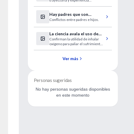
trayectoria y experiencia
Aires
comprobada en asistencia,
docencia e investigación”
Hay padres que son
Conflictos entre padres e hijos.
"tóxicos" para sus hijos
La ciencia avala el uso de
Confirman la utilidad de inhalar
oxígeno para la peor de las
oxígeno para paliar el sufrimiento
cefaleas
de estos pacientes.
Ver más
Personas sugeridas
No hay personas sugeridas disponibles
en este momento