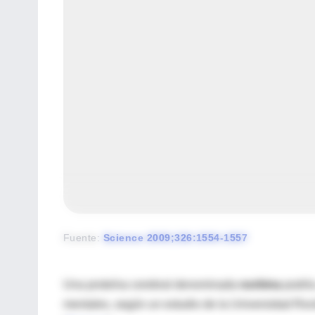
Fuente
:
Science 2009;326:1554-1557
Una proteína cerebral denominada
norbina
podría
mentales, según un estudio de la Universidad Roc