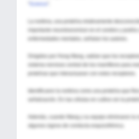
“
Science
”.
La norbina, una proteína relativamente desconocid
importante neurotransmisor en el cerebro y podría 
enfermedades mentales, señalan los autores.
Dirigidos por Hong Wang, sabían que los receptor
sistema nervioso central de los mamíferos para rea
proteínas que interactuaran con estos receptores.
Identificaron la norbina como una proteína que fí
señalización. En las células en cultivo sin la prote
Además, cuando Wang y su equipo eliminaron la n
algunos signos de conducta esquizofrénica.