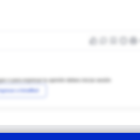
as o para expresar tu opinión debes iniciar sesión
ngresar a IntraMed