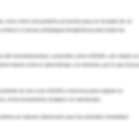
a, sirve como una proteína accesoria para un receptor de un
conducir a nuevas estrategias terapéuticas para tratar las
es del neurotransmisor, conocidos como mGluRs, son vitales en
lizar tareas como el aprendizaje y la memoria, por lo que busc
sicamente se une a los mGluRs y funciona para regular su
ína, el funcionamiento sináptico se ralentizaba.
orbina en ratones observaron que los animales mostraban