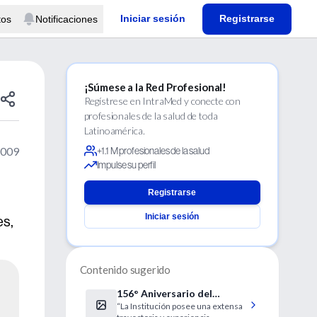
Iniciar sesión
Registrarse
tos
Notificaciones
¡Súmese a la Red Profesional!
Regístrese en IntraMed y conecte con
profesionales de la salud de toda
Latinoamérica.
2009
+1.1 M profesionales de la salud
Impulse su perfil
Registrarse
Iniciar sesión
es,
Contenido sugerido
156° Aniversario del
“La Institución posee una extensa
Hospital Italiano de Buenos