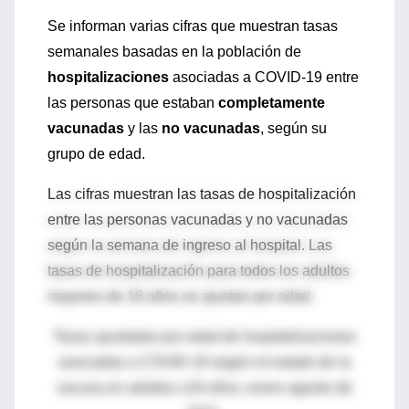
Se informan varias cifras que muestran tasas
semanales basadas en la población de
hospitalizaciones
asociadas a COVID-19 entre
las personas que estaban
completamente
vacunadas
y las
no vacunadas
, según su
grupo de edad.
Las cifras muestran las tasas de hospitalización
entre las personas vacunadas y no vacunadas
según la semana de ingreso al hospital. Las
tasas de hospitalización para todos los adultos
mayores de 18 años se ajustan por edad.
Tasas ajustadas por edad de hospitalizaciones
asociadas a COVID-19 según el estado de la
vacuna en adultos ≥18 años, enero-agosto de