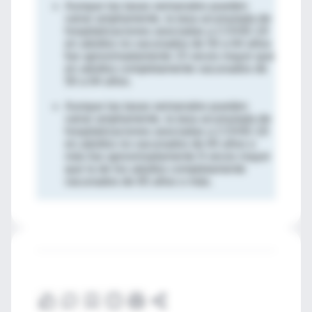
Aunque las tasas semanales pueden
variar ampliamente, la tasa acumulada de
hospitalizaciones asociadas a COVID-19
en adultos no vacunados de 50 a 64 años
fue aproximadamente 15 veces mayor que
en adultos completamente vacunados de
50 a 64 años.
Aunque las tasas semanales pueden
variar ampliamente, la tasa acumulada de
hospitalizaciones asociadas a COVID-19
en adultos no vacunados de 65 años o
más fue aproximadamente 9 veces mayor
que la de los adultos completamente
vacunados de 65 años o más.