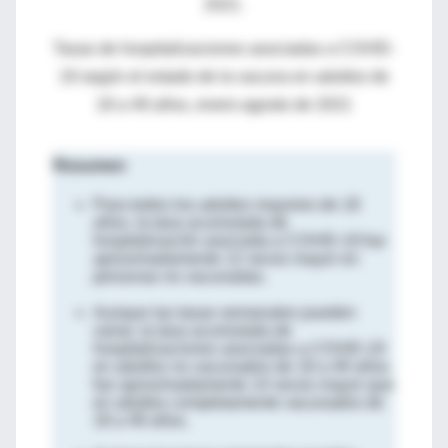
2021.
Tasas de hospitalizaciones asociadas a COVID-
19 según el estado de la vacuna en adultos de
18 a 49 años, enero-agosto de 2021
Resumen
Para todos los adultos mayores de 18
años, la tasa acumulada de
hospitalización asociada a COVID-19 fue
aproximadamente 12 veces mayor en
personas no vacunadas.
Aunque las tasas semanales pueden
variar, la tasa acumulada de
hospitalizaciones asociadas a COVID-19
en adultos no vacunados de 18 a 49 años
fue aproximadamente 14 veces mayor que
en adultos completamente vacunados de
18 a 49 años.