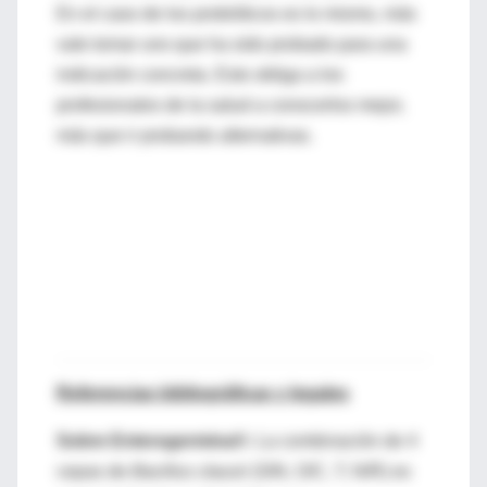
En el caso de los probióticos es lo mismo, más
vale tomar uno que ha sido probado para una
indicación concreta. Esto obliga a los
profesionales de la salud a conocerlos mejor,
más que ir probando alternativas.
Referencias bibliográficas y legales
Sobre Enterogermina®:
La combinación de 4
cepas de
Bacillus clausii
(SIN, O/C, T, N/R) es