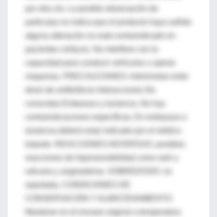
por otra vía. La posible observación de
particulas no indica que el producto haya sufrido
alguna alteración no está contraindicado en
pacientes celíacos. No interfiere con la
capacidad para conducir vehículos u operar
maquinas. PRECAUCIONES: Administrar entre
dosis de antibióticos Interacciones No
conocidas Embarazo y lactancia. No hay
contraindicaciones específicas. En embarazo o
lactancia deberá estar indicado por el médico
tratante. REACCIONES ADVERSAS: posibles
reacciones de hipersensibilidad como rash y
urticaria y angioedema. SOBREDOSIS: no
reportada. CONDICIONES DE
CONSERVACIÓN Y ALMACENAMIENTO:
Mantener en el envase original a temperatura