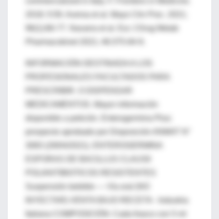
commercialized in Italy. F. Frontiers in Medicine.
2018; 5:59. Aversa et al. Mayo Clin Proc. 2021;
96(1):66-77. Navarra et al. Eur J Drug Metab
Pharmacokinet 2021; 46:375-84-9.
INFORMACIÓN DESTINADA A LOS
PROFESIONALES FACULTADOS PARA
PRESCRIBIR. O DISPENSAR
MEDICAMENTOS. Mayor información
disponible a petición. Enterogermina Plus:
prospecto aprobado por Disposición ANMAT N°
3083 (29/04/2021). ENTEROGERMINA
ESPORAS DE BACILLUS CLAUSII
POLIANTIBIOTICOS RESISTENTES
Suspensión bebible — Vía oral (NO
INYECTAR) VENTA BAJO RECETA - Industria
Italiana COMPOSICIÓN: Cada frasco con 5 ml