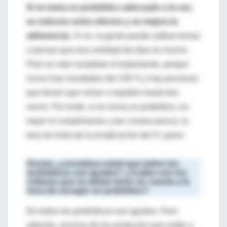
Si se toma un probiótico adecuado a la vez,
se reducen estos efectos y se mejora la
adherencia
. Si no, la gente puede saltear tomas
o pensar que esa cantidad de días es mucho.
Pero es vital completar el tratamiento, porque
nunca hay resultados del 100 % y hay personas
que tienen que volver a repetirlo hasta tres
veces. Por ende, si se suma un probiótico, es
mejor el cumplimiento y por consecuencia, la
tasa de éxito de la erradicación del
H. pylori
.
Doctor, ¿considera usted que todos los
probióticos son iguales? ¿Cuáles son los
criterios que se deben tener en cuenta a la
hora de escoger un probiótico?
No todos los probióticos son iguales. Pero
además, muchos de los productos que están a