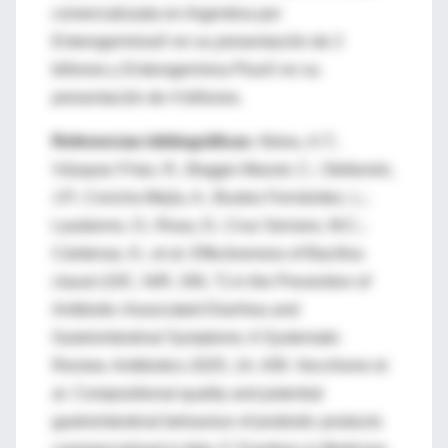
comercializada en Argentina por
Enterogermina® en su presentación de 2
billones y Enterogermina Plus® en su
presentación de 4 billones.
Referencias bibliográficas:
Abreu, A.T.;
Vázquez Frías, R.; Boggio Marzet, C.; Stefanolo,
J.P.; Concha Mejía, A.; Bustos Fernández, L.;
Laudanno, O.; Rosa, D.; Cruz Serrano, M.C.;
Cárdenas, K.; et al. Effectiveness of Bacillus
clausii (O/C, N/R, SIN, T) in the Prevention of
Antibiotic-Associated Diarrhea and
Gastrointestinal Symptoms: A Systematic
Review. Antibiotics 2025, 14, 439. Vecchione et
al. Compositional quality and potential
gastrointestinal behaviour of probiotic products