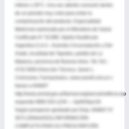
inferior a 30°C. Una vez abierto consumir dentro
de un periodo muy corto para evitar la
contaminación del producto. Especialidad
Medicinal autorizada por el Ministerio de Salud.
Certificado N° 53.996. Opella Healthcare
Argentina S.A.U - Avenida Circunvalación y Del
Arado, localidad de Tapiales, partido de La
Matanza, provincia de Buenos Aires. Tel: 011 -
4732 5000 Dirección Técnica: Javier L.
Cirrincione, Farmacéutico. www.sanofi.com.ar o
llamar a ANMAT
http://www.anmat.gov.ar/farmacovigilancia/notificar.asp
responde 0800-333-1234 — Api003/jun16
Según prospecto aprobado por Disp. ANMAT N°
3072 (29Abril2021) INFORMACIÓN
COMPLETA PARA SU PRESCRIPCIÓN