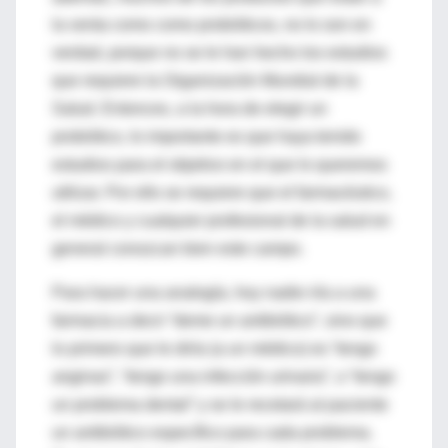
la venta como como probióticos, no lo son en
verdad, porque no se le han hecho los estudios
que requiere la Organización Mundial de la
Salud. Entonces, a la hora de elegir un
probiótico, lo importante es que haya tenido
estudios para el objetivo en el que lo queremos
utilizar. Por ello se requiere que el farmacéutico,
el médico y cualquier profesional de la salud en
general conozcan bien este campo.
Para hacer una analogía, hoy nadie iría a una
farmacia a decir “deme un antibiótico”, sino que
lo primero que le diría (a un médico) es “tengo
anginas”, “tengo una infección urinaria”, o “tengo
un problema dental” y se le recetará al paciente
un antibiótico específico para cada problema.