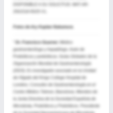
DISPONIBLE A SU SOLICITUD. MAT-AR-
2501518 05/25 V1.
Fotos de Ary Kaplan Nakamura
.
*
Dr. Francisco Guarner.
Médico
gastroenterólogo y hepatólogo. Autor de
Probióticos y prebióticos
. Guías Globales de la
Organización Mundial de Gastroenterología
(2023). Ex investigador asociado en la Unidad
de Hígado del Kings College Hospital de
Londres. Consultor de Gastroenterología en el
Centro Médico Teknon, Barcelona. Miembro de
la Junta Directiva de la Sociedad Española de
Microbiota, Probióticos y Prebióticos. Presidente
de la Sociedad Iberoamericana de Microbiota,