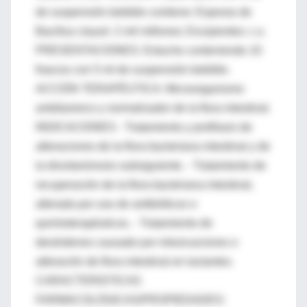
de suspensión bebible contiene: Esporas de
Bacillus clausii: 2 mil millones; Excipientes: c.s.
PRESENTACIONES: Estuche conteniendo 10
frascos con 5 ml de suspensión bebible.
ACCIÓN TERAPÉUTICA: Microorganismo
antidiarreico y normalizador de la flora intestinal.
INDICACIONES - Tratamiento y profilaxis de
alteraciones de la flora bacteriana intestinal y de
la disvitaminosis subsiguiente. - Tratamiento de
recuperación de la flora bacteriana intestinal,
alterada por uso de antibióticos o
quimioterapéuticos. - Tratamiento de
desórdenes causado por intoxicaciones o
alteración de flora intestinal en lactantes.
CARACTERISTICAS
FARMACOLÓGICAS/PROPIEDADES: