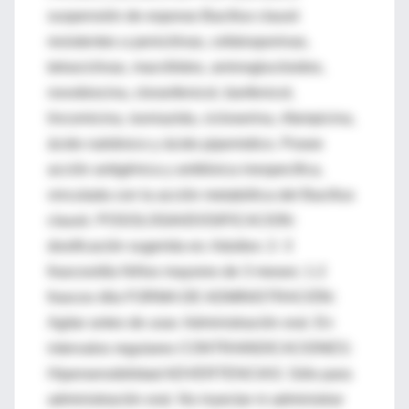
suspensión de esporas Bacillus clausii
resistentes a penicilinas, cefalosporinas,
tetraciclinas, macrólidos, aminoglucósidos,
novobiocina, cloranfenicol, tianfenicol,
lincomicina, isoniazida, cicloserina, rifampicina,
ácido nalidixico y ácido pipemidico. Posee
acción antigénica y antitóxica inespecifica,
vinculada con la acción metabólica del Bacillus
clausii. POSOLOGIA/DOSIFICACION:
dosificación sugerida es: Adultos: 2- 3
frascos/día Niños mayores de 3 meses: 1-2
frascos /día FORMA DE ADMINISTRACIÓN:
Agitar antes de usar. Administración oral. En
intervalos regulares CONTRAINDICACIONES:
Hipersensibilidad ADVERTENCIAS: Sólo para
administración oral. No inyectar ni administrar