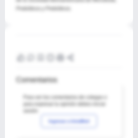
Probióticos y Prebióticos.
Comentarios
Para ver los comentarios de colegas o
para expresar tu opinión debes iniciar
sesión
Ingresar a IntraMed