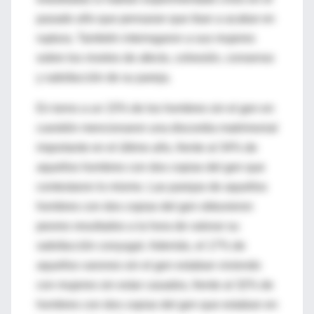
pasado año que pensaran que iban a acabar en
ruptura. También interrogaron a sus mujeres
sobre los niveles de afecto, cohesión, consenso
y satisfacción de su pareja.
En torno a un 15% de los hombres sin el gen en
cuestión mencionaron una discordia matrimonial
importante en el último año, frente al 34% de
aquellos hombres con dos copias del gen que
contestaron lo mismo. Las parejas de aquellos
hombres con dos copias del gen obtuvieron
peores resultados a la hora de valorar su
satisfacción conyugal. Además, el 17% de
aquellos varones sin el gen estaban viviendo
con mujeres sin estar casados, frente al 32% de
hombres con dos copias del gen que estaban en