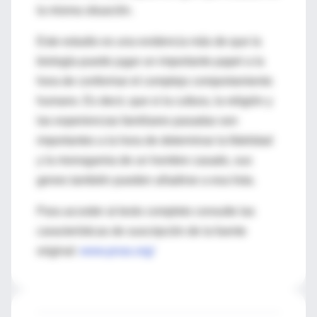
la misma situación.
Este estudio es una evidencia más de que la
biología puede jugar un importante papel a la
hora de conformar el complejo comportamiento
humano. Es decir, que si la cultura, la religión y
las experiencias familiares pasadas son
importantes a la hora de determinar la fidelidad
y la monogamia de un hombre casado, sus
genes también pueden añadirse a esa lista.
Para acceder al texto completo consulte las
características de suscripción de la fuente
original:
www.pnas.org/