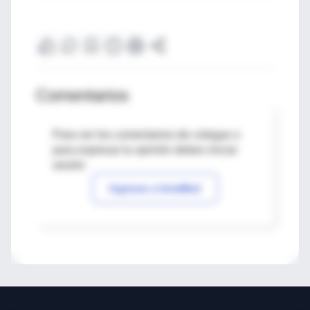
Comentarios
Para ver los comentarios de colegas o
para expresar tu opinión debes iniciar
sesión
Ingresar a IntraMed