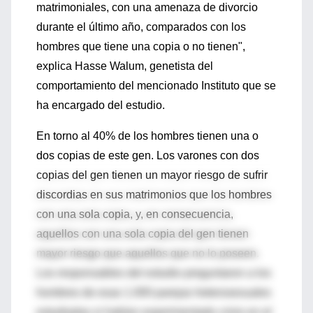
matrimoniales, con una amenaza de divorcio
durante el último año, comparados con los
hombres que tiene una copia o no tienen",
explica Hasse Walum, genetista del
comportamiento del mencionado Instituto que se
ha encargado del estudio.
En torno al 40% de los hombres tienen una o
dos copias de este gen. Los varones con dos
copias del gen tienen un mayor riesgo de sufrir
discordias en sus matrimonios que los hombres
con una sola copia, y, en consecuencia,
aquellos con una sola copia del gen tienen
mayor riesgo que aquellos que no lo poseen.
Los responsables del estudio preguntaron a los
hombres de esas 1.000 parejas heterosexuales
estudiadas si habían experimentado crisis en el