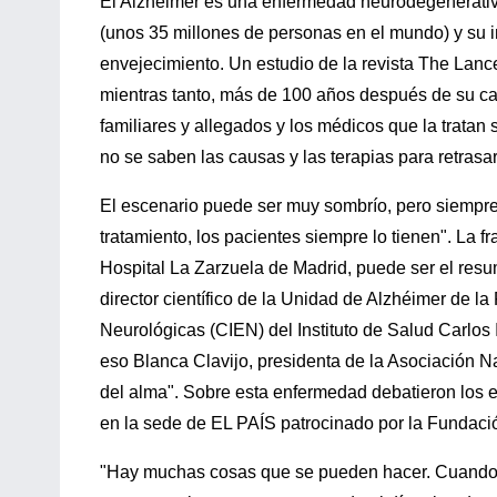
El Alzhéimer es una enfermedad neurodegenerativ
(unos 35 millones de personas en el mundo) y su i
envejecimiento. Un estudio de la revista The Lance
mientras tanto, más de 100 años después de su car
familiares y allegados y los médicos que la tratan s
no se saben las causas y las terapias para retrasar
El escenario puede ser muy sombrío, pero siempre 
tratamiento, los pacientes siempre lo tienen". La 
Hospital La Zarzuela de Madrid, puede ser el resu
director científico de la Unidad de Alzhéimer de 
Neurológicas (CIEN) del Instituto de Salud Carlos I
eso Blanca Clavijo, presidenta de la Asociación Na
del alma". Sobre esta enfermedad debatieron los e
en la sede de EL PAÍS patrocinado por la Fundaci
"Hay muchas cosas que se pueden hacer. Cuando el