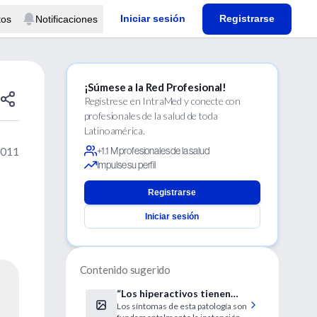
Iniciar sesión
Registrarse
tos
Notificaciones
¡Súmese a la Red Profesional!
Regístrese en IntraMed y conecte con
profesionales de la salud de toda
Latinoamérica.
2011
+1.1 M profesionales de la salud
Impulse su perfil
Registrarse
Iniciar sesión
Contenido sugerido
“Los hiperactivos tienen
Los síntomas de esta patología son
dificultad para vivir el