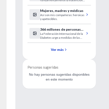
fundamentalmente la inatención y
presente”
la impulsividad.
Mujeres, madres y médicas
Así son mis compañeras: heroicas
y apetecibles.
366 millones de personas
La Federación Internacional de la
sufren de diabetes en el
Diabetes urge a medidas de las
mundo
Naciones Unidas, y señala que la
enfermedad acaba con una vida
cada siete segundos.
Ver más
Personas sugeridas
No hay personas sugeridas disponibles
en este momento