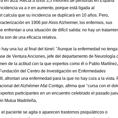
a en alza. Afecta a unos 3,5 millones de personas en España
ncidencia va a ir en aumento, porque está ligada al
t calcula que su incidencia se duplicará en 10 años. Pero,
acterización en 1906 por Alois Alzheimer, los enfermos, sus
e enfrentan a una situación de difícil salida: no hay un tratamie
la son de una eficacia relativa.
hay una luz al final del túnel: "Aunque la enfermedad no tenga
frase de Ventura Anciones, jefe del departamento de Neurología 
men de la actitud con la que expertos como él o Pablo Martínez,
la Fundación del Centro de Investigación en Enfermedades
II, afrontan una enfermedad para la que no hay cura a la vista. 
cional del Alzhéimer Afal Contigo, afirma que "cursa con el dol
xpertos participantes en un encuentro celebrado el pasado jue
ón Mutua Madrileña,
 paciente se agita o aparecen trastornos psiquiátricos o