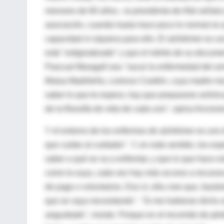
menores de 60 años-, la presidenta de Afal señala
asociación, cuando hasta hace poco lo normal es qu
capacidad ni siquiera para ello. El alzhéimer es 
está "estigmatizado" y que el mérito de su documen
Pascual Maragall sea "sacar la enfermedad del arm
Mutua Madrileña, Lorenzo Cooklin, cuya madre mur
saber lo que te espera, hay que prepararse anímica
de la filosofía de vida de cada uno", opina Ancion
Y el entorno de los enfermos de alzhéimer es uno 
que cuidar al cuidador". Y, en este sentido, los ex
saber a qué se va a enfrentar, y que lo que hace es
como la suya, cada vez hay más acceso a recursos 
de pago o voluntarios. Eso sí, ella cree que, bas
que se vaya necesitando". "Si me hubieran dicho al
angustiado", insiste. Porque en el recorrido de p