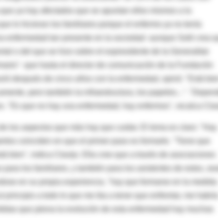
 que ya hay afectados que se apuntan ellos mismos a la
e lo hicieran los familiares porque el enfermo ya no tenía
una enfermedad tan presente en la sociedad -aunque Solé crea 
tal o del que se hizo sobre el expresidente de la Generalitat
ario"- que hasta el director de comunicación de la Fundación
ió después de cinco años con la enfermedad, opinó: "Está bie
mente, pero también la infraestructura, los papeles...". "Depen
es. "Es que no hay una enfermedad, hay enfermos", recalca Clav
de los aspectos que más hay que cuidar. El lema es claro: "Hay
pertos coinciden en que el primer paso es formarle. "Tiene que
tá bien", indica Clavijo. Ella cree que a través de asociaciones
para los familiares, y también para los asistentes de estos, se
ándose en su propia experiencia, "hay que formarse en la medida
 principio a todo lo que me iba a tener que enfrentar, me habrí
érdidas que jalona la evolución de esta enfermedad hay muchas