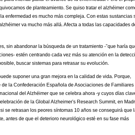
quivocamos de planteamiento. Se quiso tratar el alzhéimer com
o la enfermedad es mucho más compleja. Con estas sustancias 
alzhéimer va mucho más allá. Afecta a todas las capacidades d
es, sin abandonar la búsqueda de un tratamiento -"que haría qu
Anciones- estén centrando cada vez más su atención en la detecc
posible, buscar sistemas para retrasar su evolución.
uede suponer una gran mejora en la calidad de vida. Porque,
 de la Confederación Española de Asociaciones de Familiares
rnacional del Alzhéimer que se celebra ahora -y cuyos días clav
celebración de la Global Alzheimer's Research Summit, en Madr
 si se retrasan los peores síntomas 10 años se conseguirá que l
te, antes de que el deterioro neurológico esté en su fase más