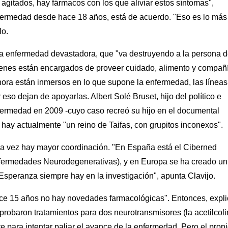
agitados, hay fármacos con los que aliviar estos síntomas",
nfermedad desde hace 18 años, está de acuerdo. "Eso es lo más
lo.
 enfermedad devastadora, que "va destruyendo a la persona 
ienes están encargados de proveer cuidado, alimento y compañ
ahora están inmersos en lo que supone la enfermedad, las líneas
 eso dejan de apoyarlas. Albert Solé Bruset, hijo del político e
enfermedad en 2009 -cuyo caso recreó su hijo en el documental
o hay actualmente "un reino de Taifas, con grupitos inconexos".
da vez hay mayor coordinación. "En España está el Ciberned
fermedades Neurodegenerativas), y en Europa se ha creado un
Esperanza siempre hay en la investigación", apunta Clavijo.
e 15 años no hay novedades farmacológicas". Entonces, expli
probaron tratamientos para dos neurotransmisores (la acetilcol
e para intentar paliar el avance de la enfermedad. Pero el prop