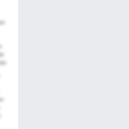
que
n
de
ijo.
an
a