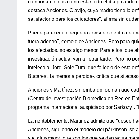
comportamientos como estar todo el día gritando o 
destaca Anciones. Clavijo, cuya madre tiene la e
satisfactorio para los cuidadores", afirma sin dudar
Puede parecer un pequeño consuelo dentro de una
fuera adentro", como dice Anciones. Pero para qu
los afectados, no es algo menor. Para ellos, que 
investigación actual van a llegar tarde. Pero no por
intelectual Jordi Solé Tura, que falleció de esta 
Bucarest, la memoria perdida-, critica que si acas
Anciones y Martínez, sin embargo, opinan que ca
(Centro de Investigación Biomédica en Red en En
programa internacional auspiciado por Sarkozy". "
Lamentablemente, Martínez admite que "desde hac
Anciones, siguiendo el modelo del párkinson, se a
y el glutamato), que son los que se dan actualment