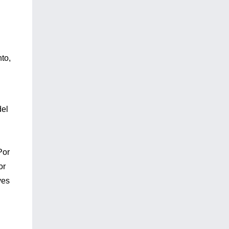
nto,
del
Por
or
ves