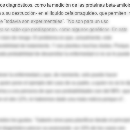
s diagnósticos, como la medición de las proteínas beta-amiloi
a su destrucción- en el líquido cefalorraquídeo, que permiten ir
ue "todavía son experimentales". "No son para un uso
 ya se sabe que predisponen, como algunos genéticos. En este
 claro de riesgo. El problema es que, actualmente, este
osibilidad de tratamiento. Y eso plantea muchas dudas. Porque
ada probabilidad de desarrollar la enfermedad si no se le pued
tener la enfermedad y que, de momento, solo puedo hacer
 quien pone el ejemplo del caso de su padre, a quien no se le di
forma a una persona de que sus probabilidades son del 88% -qu
en el otro 12%, le habremos dado una mala noticia porque sí",
os los gustos. "Saberlo sirve para planificar desde el principi
 el diagnóstico precoz va avanzando -un 10% de los casos son