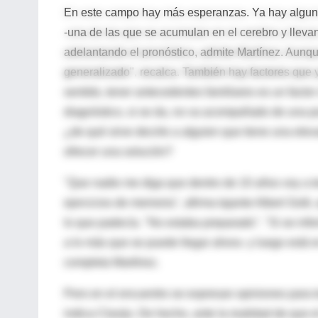
En este campo hay más esperanzas. Ya hay alguno
-una de las que se acumulan en el cerebro y llevan 
adelantando el pronóstico, admite Martínez. Aunq
generalizado", recalca. También hay factores que
sentido, tener antecedentes familiares es un factor
diagnóstico, si se da, no va acompañado de una p
¿de qué sirve decirle a alguien que tiene una elev
ofrecer una solución?
"Que nadie me diga que dentro de 10 años voy a 
ejercicios de memoria", afirma tajante Albert Solé,
lo que padecía. "No estaba preparado". "Si se in
a lo más que se puede llegar ahora- y luego está 
completa Martínez.
Pero en el encuentro se expresan opiniones para tod
indica Clavijo. De hecho, ante la realidad de que