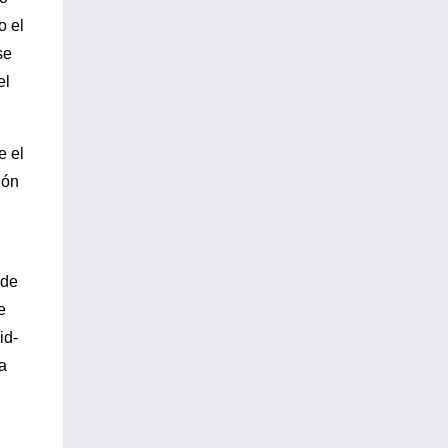
o el
se
el
e el
ión
 de
e
id-
a