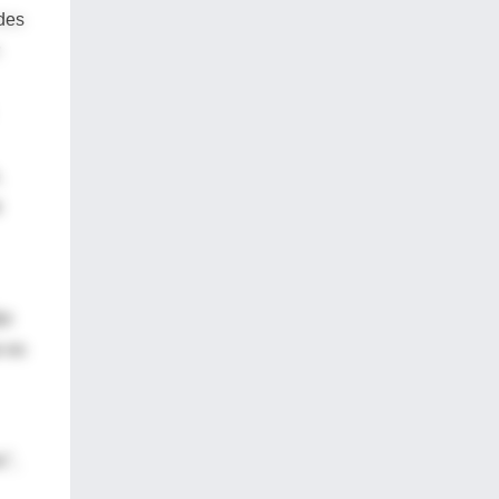
des
,
e
jo
e es
o",