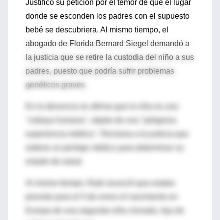
Justificó su petición por el temor de que el lugar
donde se esconden los padres con el supuesto
bebé se descubriera. Al mismo tiempo, el
abogado de Florida Bernard Siegel demandó a
la justicia que se retire la custodia del niño a sus
padres, puesto que podría sufrir problemas
genéticos graves.
En la denuncia se afirma que la niña es una
"cobaya humana", objeto de una "peligrosa
experiencia médica". Reclama a la justicia que
ordene un peritaje médico para determinar su
estado de salud.
Al mismo tiempo, Raël anunció que estaba
previsto para el 5 de enero el nacimiento en
Europa de una segunda niña clonada, hija de