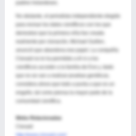
padres holandeses.
No obstante, el periodista independiente elegido
para revisar los datos científicos con los que
demostrar que la primera niña fue creada
realmente por clonación, Michael Guillen,
anunció que abandona ese papel. La compañía
Clonaid no le ha permitido a él ni a los
científicos acceder a la familia de Eve y, dado
que no se van a realizar pruebas genéticas,
considera ahora que todo a punta a que es un
engaño, tal como piensa la mayor parte de la
comunidad científica.
Webs Relacionadas
Clonaid
http://www.clonaid.com/