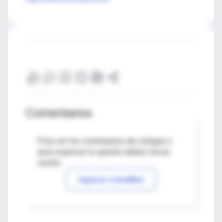
Comentarios
Para ver los comentarios de colegas o
para expresar tu opinión debes iniciar
sesión
Ingresar a IntraMed