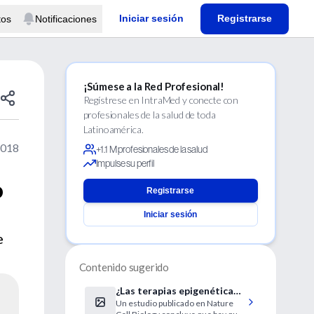
Iniciar sesión
Registrarse
tos
Notificaciones
¡Súmese a la Red Profesional!
Regístrese en IntraMed y conecte con
profesionales de la salud de toda
Latinoamérica.
2018
+1.1 M profesionales de la salud
Impulse su perfil
o
Registrarse
Iniciar sesión
e
Contenido sugerido
¿Las terapias epigenéticas
Un estudio publicado en Nature
podrían originar tumores