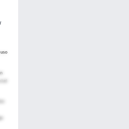
l
 uso
un
i el
VIH
go