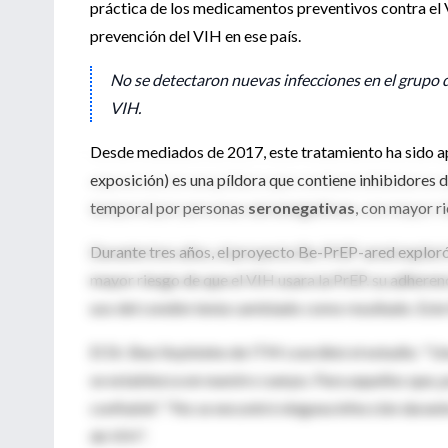
práctica de los medicamentos preventivos contra el
prevención del VIH en ese país.
No se detectaron nuevas infecciones en el grupo 
VIH.
Desde mediados de 2017, este tratamiento ha sido ap
exposición) es una píldora que contiene inhibidores 
temporal por personas
seronegativas
, con mayor ri
Durante tres años, el proyecto Be-PrEP-ared exploró
mayor riesgo de que el VIH usara la PrEP, su adherenci
uso del condón tenía cambiado como resultado. Este 
El Dr. Bea Vuylsteke de ITM coordinó el estudio: "Una
se establezca en nuestro cuerpo. Para aquellos que, p
confiable". "No se encontró ninguna infección duran
de VIH".