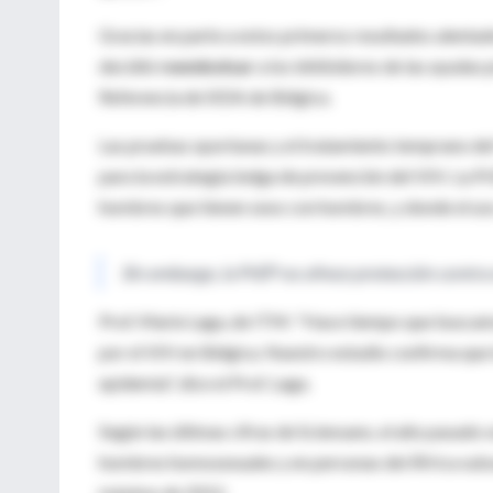
Gracias en parte a estos primeros resultados alent
decidió
reembolsar
a los inhibidores de las ayudas 
Referencia de SIDA de Bélgica.
Las pruebas oportunas y el tratamiento temprano de
para la estrategia belga de prevención del VIH. La 
hombres que tienen sexo con hombres, y donde el us
Sin embargo, la PrEP no ofrece protección contra 
Prof. Marie Laga, de ITM: "Hace tiempo que buscamo
por el VIH en Bélgica. Nuestro estudio confirma que 
epidemia", dice el Prof. Laga.
Según las últimas cifras de Sciensano, el año pasado
hombres homosexuales y en personas del África subs
máximo de 2012.