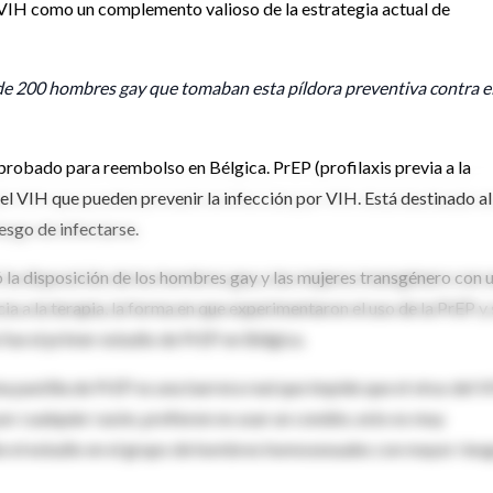
 VIH como un complemento valioso de la estrategia actual de
de 200 hombres gay que tomaban esta píldora preventiva contra e
robado para reembolso en Bélgica. PrEP (profilaxis previa a la
del VIH que pueden prevenir la infección por VIH. Está destinado al
esgo de infectarse.
 la disposición de los hombres gay y las mujeres transgénero con 
a a la terapia, la forma en que experimentaron el uso de la PrEP y s
fue el primer estudio de PrEP en Bélgica.
 pastilla de PrEP es una barrera real que impide que el virus del 
or cualquier razón, prefieren no usar un condón, esto es muy
te el estudio en el grupo de hombres homosexuales con mayor ries