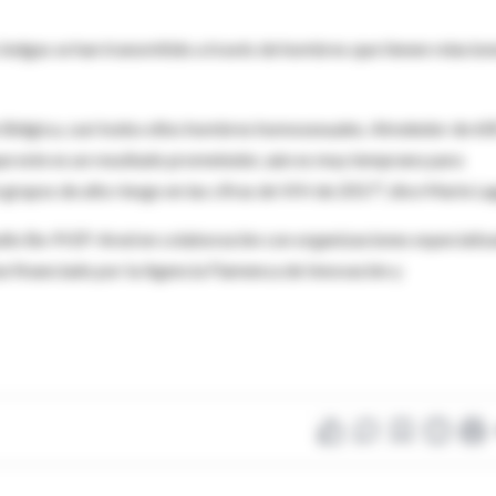
belgas se han transmitido a través de hombres que tienen relacion
Bélgica, casi todos ellos hombres homosexuales. Alrededor de 60
e este es un resultado prometedor, aún es muy temprano para
grupos de alto riesgo en las cifras de VIH de 2017", dice Marie La
studio Be-PrEP-Ared en colaboración con organizaciones especializ
ue financiado por la Agencia Flamenca de Innovación y