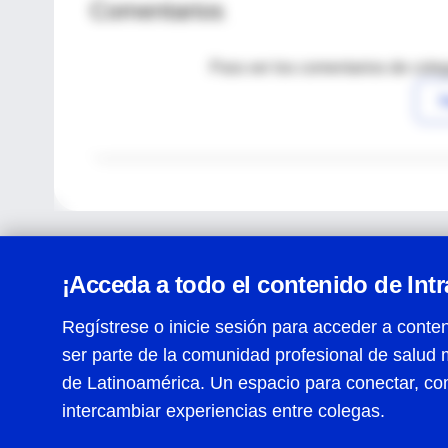
Comentarios
Para ver los comentarios de coleg
I
¡Acceda a todo el contenido de Int
Regístrese o inicie sesión para acceder a conten
ser parte de la comunidad profesional de salud 
Centro de Ayuda
de Latinoamérica. Un espacio para conectar, co
Términos y condiciones
| Políticas de privacidad
| Todos
intercambiar experiencias entre colegas.