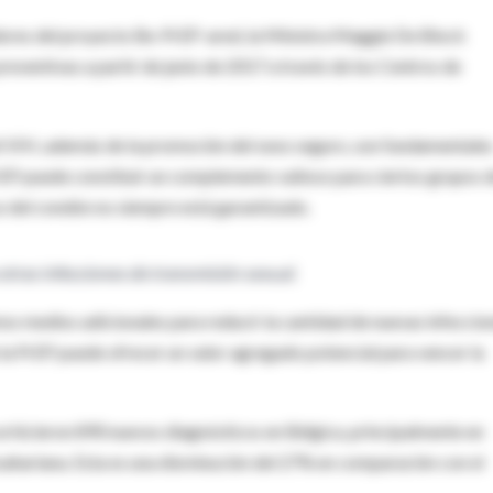
adores del proyecto Be-PrEP-ared, la Ministra Maggie De Block
preventivas a partir de junio de 2017 a través de los Centros de
l VIH, además de la promoción del sexo seguro, son fundamentale
PrEP puede constituir un complemento valioso para ciertos grupos 
o del condón no siempre está garantizado.
otras infecciones de transmisión sexual.
s medios adicionales para reducir la cantidad de nuevas infeccio
la PrEP puede ofrecer un valor agregado potencial para vencer la
 se hicieron 890 nuevos diagnósticos en Bélgica, principalmente en
ahariana. Esta es una disminución del 27% en comparación con el