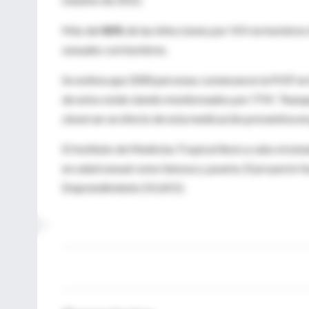
Más del
80%
de las infecciones por VIH en hombres 
sexuales con hombres.
Se estima que 2000 personas comenzaron la PrEP en 
de estos están siendo monitoreados por ITM. "Aunqu
observar un efecto de esta medicación preventiva en 
El Instituto de Medicina Tropical llevó a cabo el e
en salud sexual como Sensoa y çavaria. El proyecto f
Emprendimiento (VLAIO).