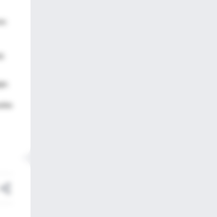
es
0
ga.
adas