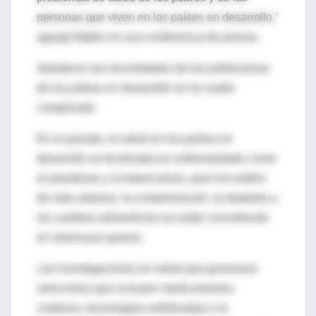
personas que viven en los países en desarrollo,"
agregó Matlin en una conferencia de prensa.
Abastecer las necesidades de las poblaciones
de los países en desarrollo se ha vuelto
complicado.
En el pasado, la salud en los países en
desarrollo se focalizaba en enfermedades como
el paludismo y la tuberculosis, pero los estilos
de vida urbanos, la contaminación, la diabetes y
los cambios alimenticios se están convirtiendo
en amenazas graves.
Las investigaciones en salud que generaron
soluciones que incluyen medicamentos
costosos, tecnologías sofisticadas o la