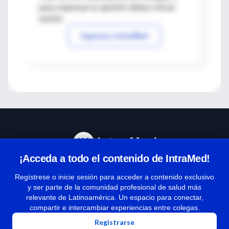
para expresar tu opinión debes iniciar
sesión
Ingresar a IntraMed
¡Acceda a todo el contenido de IntraMed!
Centro de Ayuda
Regístrese o inicie sesión para acceder a contenido exclusivo
y ser parte de la comunidad profesional de salud más
relevante de Latinoamérica. Un espacio para conectar,
Términos y condiciones
compartir e intercambiar experiencias entre colegas.
| Políticas de privacidad
Registrarse
| Todos los derechos reservados | Copyright 1997-2026