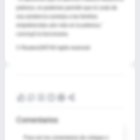
pobreza, no podemos permitir que el costo de
esa asistencia sumerja a las familias
empobrecidas aún más en la pobreza,"
concluyó la funcionaria.
© Reuters2007All rights reserved
Comentarios
Para ver los comentarios de colegas o