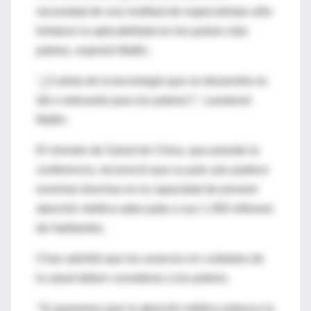
necesidad de una multitud de especialistas sólo
limitaron la aplicabilidad en los países más
pobres, expresó Matlin.
"¿Cuánta de la tecnología que se desarrolla es
útil o relevante para los pobres?," cuestionó
Matlin.
El ministro de Salud de China, que preside la
conferencia, reconoció que su país aún padece
enormes brechas en la capacidad de proveer
atención médica adecuada a sus 1.300 millones
de habitantes.
Chan advirtió que los avances en cuidados de
la salud deben considerar a los pobres.
"Si queremos que la atención médica reduzca la