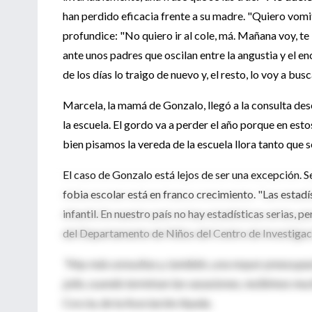
han perdido eficacia frente a su madre. "Quiero vomi
profundice: "No quiero ir al cole, má. Mañana voy, te
ante unos padres que oscilan entre la angustia y el e
de los días lo traigo de nuevo y, el resto, lo voy a busc
Marcela, la mamá de Gonzalo, llegó a la consulta de
la escuela. El gordo va a perder el año porque en est
bien pisamos la vereda de la escuela llora tanto que se 
El caso de Gonzalo está lejos de ser una excepción. S
fobia escolar está en franco crecimiento. "Las estadí
infantil. En nuestro país no hay estadísticas serias
del Departamento de Niños del Centro de Investiga
"Hay más consultas y, también, una mayor preocupació
julio, cuando terminan las vacaciones, recibimos mu
Coccia, de la Asociación Ayuda.