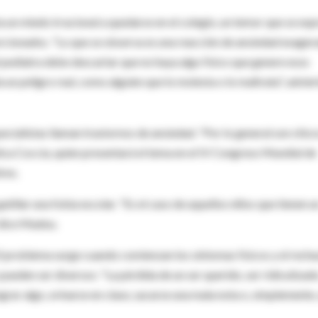
 un miedo irracional a quedarse en el colegio, un temor que se exp
rcionados. "Lo que se observa es una reacción de ansiedad exager
 pediatra debe descartar que no haya algo físico que genere esos
a un peligro real, como alguien que lo molesta o lo maltrata", advier
pecialistas llaman trastornos de ansiedad. "Por lo general son chic
xplica Coccia, quien presentará el tema en el IV Congreso Mundial de
res.
atillar una fobia escolar. "Es el caso de aquellos niños que tienen u
 dice Madou.
El problema surge cuando comienzan los síntomas físicos y el rech
 pueden ser diversos: "La pérdida de un ser querido, ser ridiculizado
grar algo, orinarse en clase, sacarse una mala nota o, simplemente,