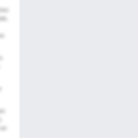
resa
ada,
te
os
n
azo
,
 ser