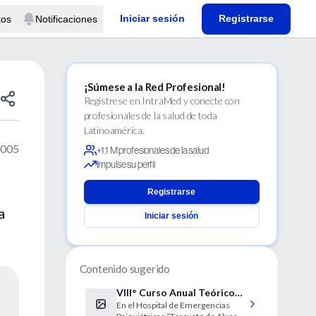
Iniciar sesión
Registrarse
tos
Notificaciones
¡Súmese a la Red Profesional!
Regístrese en IntraMed y conecte con
profesionales de la salud de toda
Latinoamérica.
2005
+1.1 M profesionales de la salud
Impulse su perfil
Registrarse
a
Iniciar sesión
Contenido sugerido
VIII° Curso Anual Teórico
En el Hospital de Emergencias
Práctico de Psico-