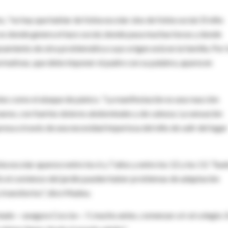
, "no hay que hablar de fobia escolar sino de fobia social. El niño
 es donde genera el lazo social, donde pasa muchas horas y donde
zamiento de otra problemática cuyo origen está en la familia. Por 
normativas, que debe imponer el padre con su palabra, aparecen
ntes como el ataque de pánico. "La manifestación es una reacción
areo, con fuertes dolores abdominales y de cabeza. La sensación
esa a través de una necesidad imperiosa del niño de salir del lugar
bia escolar aparece entre los 6 y 7 años y entre los 12 y los 13. "Sue
a. En el comienzo del jardín pueden haber problemas de adaptación
 transitorios", dice Madou.
iviado —asegura Coccia—. Y, mucho antes, comenzar a ir al colegio. 