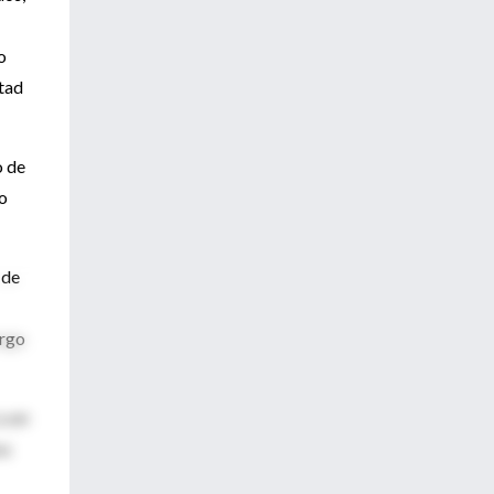
o
itad
o de
No
 de
argo
y en
ra