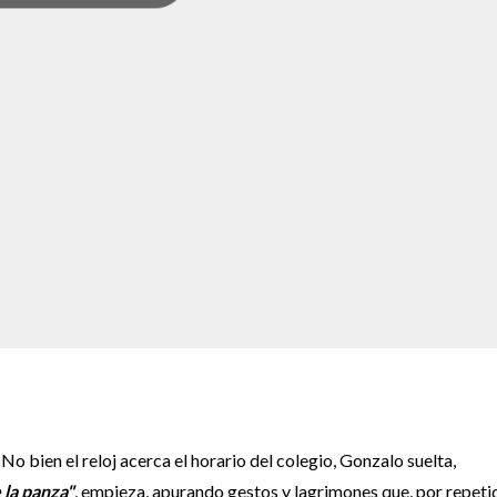
No bien el reloj acerca el horario del colegio, Gonzalo suelta,
 la panza"
, empieza, apurando gestos y lagrimones que, por repeti