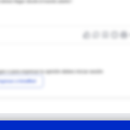
 deben llegar desde el mundo adulto".
as o para expresar tu opinión debes iniciar sesión
ngresar a IntraMed