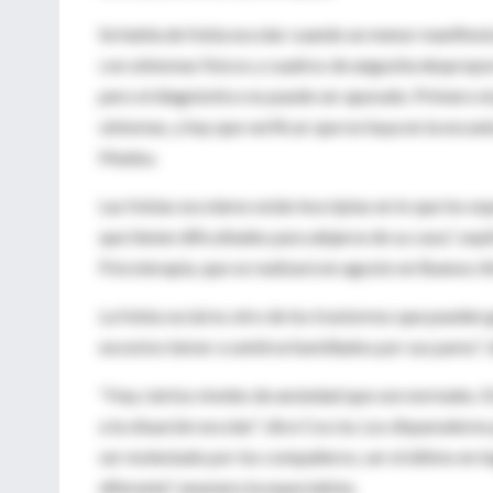
Se habla de fobia escolar cuando un menor manifiesta
con síntomas físicos y cuadros de angustia despropo
pero el diagnóstico no puede ser apurado. Primero el
síntomas, y hay que verificar que no haya en la escuel
Madou.
Las fobias escolares están inscriptas en lo que los es
que tienen dificultades para alejarse de su casa.", e
Psicoterapia, que se realizará en agosto en Buenos Ai
La fobia social es otro de los trastornos que pueden g
excesivo temor a sentirse humillados por sus pares",
"Hay ciertos niveles de ansiedad que son normales. 
a la situación escolar", dice Coccia. Los disparadores
ser molestado por los compañeros, ser el último en lo
diferente", enumera la especialista.