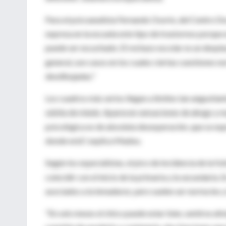
Para el psicoanalista Fernando Osorio, del Centro Dos
expresa en la escuela este tipo de trastornos porque
puede ser escuchado. El rechazo escolar es un despla
general, son casos en los cuales ciertas cuestiones 
desdibujadas."
Los cuadros más serios llegan a límites tan angustia
súbita de miedo. Aparecen sensaciones de ahogo y m
psicológica es de absoluta desesperación, que se expr
donde está", explica Madou.
Según los especialistas, el pico de incidencia de la fo
coincidir con el inicio de la primaria y la secundari
asociados a la inmadurez, pero suelen ser norma les y
"En seis meses el chico puede estar bien, sentirse al