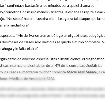
tar", continúa, y bastarán unos minutos para que el drama se
 lo prometo". Con más o menos variantes, la escena se repite a diari
nojo. "No sé qué hacer —suspira ella— Le agarra tal ataque que la m
ar a la media hora".
sesperada. "Me derivaron a un psicólogo en el gabinete pedagógic
os dos meses de clases sólo diez días se quedó el turno completo. 
ahoga y le falta el aire".
egún datos de diversos especialistas e instituciones, el diagnóstico
sticas internacionales hablan de un 4% de la consulta psiquiátrica
, pero los casos aumentaron mucho", comenta
María José Madou
, a c
ciones Médicas de Ansiedad (IMA).
n de los padres y docentes. Sobre todo al inicio del ciclo escolar 
chos mails con preguntas sobre el tema"
, coincide la licenciada Lau