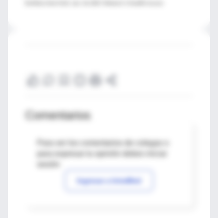
Buffalo, New York; Jan. 14, 2017, Women's Health Issues
Comentarios
Para ver los comentarios de colegas o
para expresar tu opinión debes iniciar
sesión
Ingresar a IntraMed