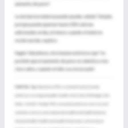
aumento de peso?
La lactancia materna puede ayudar, señaló Temple,
porque puede quemar hasta 500 calorías
adicionales al día, al menos cuando el bebé es
recién nacido, explicó.
Según Yakusheva, otra buena noticia es que "es
posible que el aumento de peso se ralentice a los
cinco años, cuando el niño va a la escuela".
FUENTES:
Olga Yakusheva, Ph.D., economist and associate
professor, nursing and public health, University of Michigan, Ann
Arbor; Jennifer Temple, Ph.D., associate professor, exercise and
nutrition sciences and community health and health behavior,
School of Public Health and Health Professions, University at