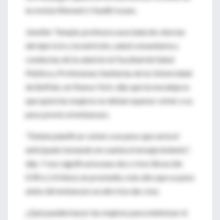
la revista Women's Health Issues.
Jennifer Temple, profesora asociada de ciencias
del ejercicio y la nutrición, salud comunitaria y
conductas de la salud en la Facultad de Salud
Pública y Profesiones Sanitarias de la Universidad
de Buffalo, en Nueva York, dijo que la moraleja es
que quizá las mujeres no deban esperar volver a su
peso previo al embarazo.
"Deben planificar volver a un peso que sería el
anticipado tomando en cuenta el envejecimiento",
dijo. Y eso significaría unas dos o tres libras (de
0.90 a 1.4 kilos), en promedio, más alto que su peso
antes del embarazo un año tras dar a luz.
¿Qué pueden hacer las mujeres para minimizar el