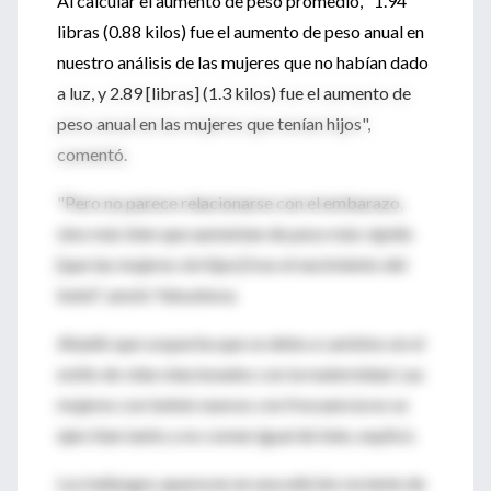
Al calcular el aumento de peso promedio, "1.94
libras (0.88 kilos) fue el aumento de peso anual en
nuestro análisis de las mujeres que no habían dado
a luz, y 2.89 [libras] (1.3 kilos) fue el aumento de
peso anual en las mujeres que tenían hijos",
comentó.
"Pero no parece relacionarse con el embarazo,
sino más bien que aumentan de peso más rápido
[que las mujeres sin hijos] tras el nacimiento del
bebé", anotó Yakusheva.
Añadió que sospecha que se debe a cambios en el
estilo de vida relacionados con la maternidad. Las
mujeres con bebés nuevos con frecuencia no se
ejercitan tanto y no comen igual de bien, explicó.
Los hallazgos aparecen en una edición reciente de