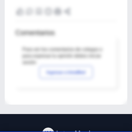
Comentarios
Para ver los comentarios de colegas o
para expresar tu opinión debes iniciar
sesión
Ingresar a IntraMed