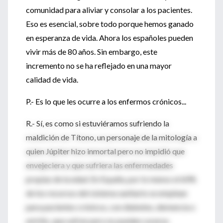
comunidad para aliviar y consolar a los pacientes.
Eso es esencial, sobre todo porque hemos ganado
en esperanza de vida. Ahora los españoles pueden
vivir más de 80 años. Sin embargo, este
incremento no se ha reflejado en una mayor
calidad de vida.
P.- Es lo que les ocurre a los enfermos crónicos...
R.- Sí, es como si estuviéramos sufriendo la
maldición de Títono, un personaje de la mitología a
quien Júpiter hizo inmortal pero no impidió que
envejeciera y que sufriera las enfermedades
propias de la edad. En España, por lo menos el 60%
de los recursos del sistema sanitario se emplean
para pacientes crónicos, con diabetes, demencia o
artritis, que sufren pero no pueden curarse.