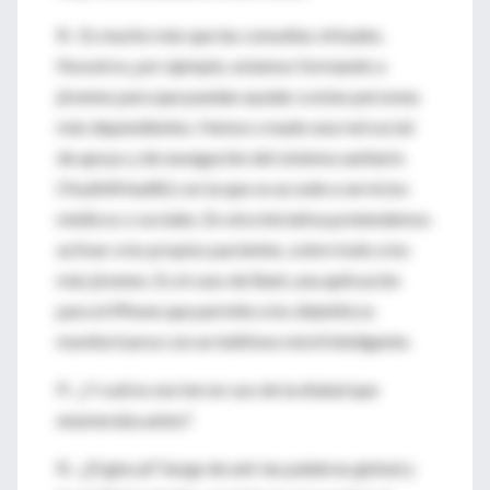
R.- Es mucho más que las consultas virtuales.
Nosotros, por ejemplo, estamos formando a
jóvenes para que puedan ayudar a estas personas
más dependientes. Hemos creado una red social
de apoyo y de navegación del sistema sanitario
(Youth4Health) con la que se accede a servicios
médicos o sociales. En otra iniciativa pretendemos
activar a los propios pacientes, sobre todo a los
más jóvenes. Es el caso de Bant, una aplicación
para el iPhone que permite a los diabéticos
monitorizarse con un teléfono móvil inteligente.
P.- ¿Y cuál es ese tercer uso de la eSalud que
enumeraba antes?
R.- ¿El glocal? Surge de unir las palabras global y