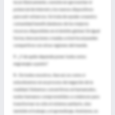
local. Básicamente, consiste en aprovechar el
potencial de internet y los nuevos dispositivos
para unir esfuerzos. Se trata de ayudar a nuestra
comunidad beneficiándonos de los mejores
recursos disponibles en el ámbito global. De igual
forma, innovaciones creadas a nivel local pueden
compartirse con otras regiones del mundo.
P.- ¿Y de quién depende poner todos estos
engranajes a punto?
R.- De todos nosotros. Aun así, es como si
estuviésemos en un proceso de negación de la
realidad. Debemos convertirnos en humanodos,
nodos humanos comprometidos a colaborar para
transformar no sólo el sistema sanitario, sino
también el trabajo y el aprendizaje. Asimismo, es