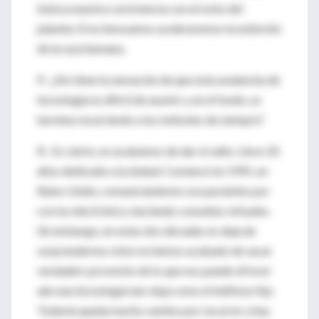
básica nuestra convivencia con el resto del
planeta. Si no innovamos aceleraremos la extinción
de la raza humana.
P.- ¿No tiene la sensación de que esta avalancha de
tecnología es difícil de asumir y, en el fondo, se
termina recurriendo a los métodos de siempre?
R.- Es cierto, no acabamos de dar el salto. Llevo 20
años dedicado a la eSalud. Comencé en 1991, en
Reino Unido, comunicándome con pacientes por
correo electrónico, haciendo consultas virtuales.
Sin embargo, en estas dos décadas no deja de
sorprenderme cómo no hemos acabado de sacar
verdadero provecho de lo que nos puede ofrecer
aún una tecnología tan vieja como el teléfono fijo.
Todavía queda mucho camino por recorrer y hay