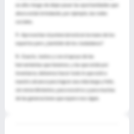
un alto riesgo de dejar pasar las oportunidades que
ahora están brindando, por ejemplo, las redes
sociales.
P.- Aprovechar el potencial está en la mano de los
expertos pero ¿también de los ciudadanos?
R.- Exacto. Juntos y con el apoyo de las
herramientas que tenemos, y las que están por
inventarse, debemos hacer todo lo que esté a
nuestro alcance para lograr una vida larga y feliz,
sin remordimientos, para nosotros y para muchas
de las generaciones que espero nos sigan.