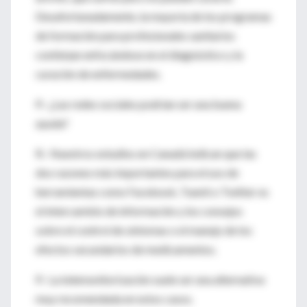
Desafortunadamente, la mayoría de los programas
de formación para profesionales sanitarios
continúan enfocándose en el diagnóstico y la
curación de enfermedades.
P.- ¿Las redes sociales podrían ser una buena
ayuda?
R.- Nuestros estudios en Canadá indican que las
dos razones más importantes para el uso de
herramientas como Facebook, Tuenti o Twitter es
el intercambio de información y los consejos
sobre el control de síntomas o el manejo de los
efectos secundarios de medicamentos.
P.- La telemonitorización suele ser una alternativa
muy recomendada en estos casos.