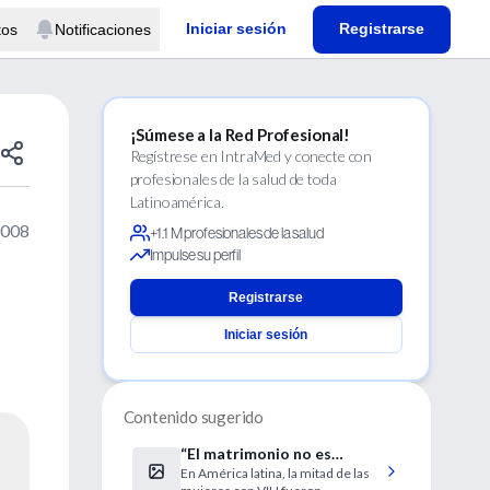
Iniciar sesión
Registrarse
tos
Notificaciones
¡Súmese a la Red Profesional!
Regístrese en IntraMed y conecte con
profesionales de la salud de toda
Latinoamérica.
2008
+1.1 M profesionales de la salud
Impulse su perfil
Registrarse
Iniciar sesión
Contenido sugerido
“El matrimonio no es
En América latina, la mitad de las
inmune a la infección”