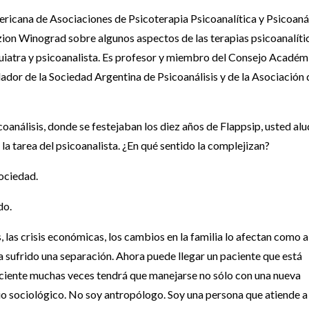
mericana de Asociaciones de Psicoterapia Psicoanalítica y Psicoanál
zion Winograd sobre algunos aspectos de las terapias psicoanalíti
quiatra y psicoanalista. Es profesor y miembro del Consejo Académ
dor de la Sociedad Argentina de Psicoanálisis y de la Asociación 
oanálisis, donde se festejaban los diez años de Flappsip, usted alu
la tarea del psicoanalista. ¿En qué sentido la complejizan?
sociedad.
do.
, las crisis económicas, los cambios en la familia lo afectan como a
 sufrido una separación. Ahora puede llegar un paciente que está
 paciente muchas veces tendrá que manejarse no sólo con una nueva
io sociológico. No soy antropólogo. Soy una persona que atiende a