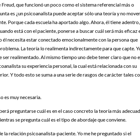
 de Freud, que funcionó un poco como el sistema referencial más o
unta es ¿un psicoanalista puede aceptar sólo una teoría y no move
ente. Porque cada escuela ha aportado algo. Ahora, él tiene adentro,
uando está con el paciente, ponerse a buscar cuál será más eficaz e
o él necesita estar conectado emocionalmente con la persona que
 problema. La teoría lo realimenta indirectamente para que capte. Y
ser realimentado. Al mismo tiempo uno debe tener claro que no e
coanalista su experiencia personal, la cual está relacionada con su
rior. Y todo esto se suma a una serie de rasgos de carácter tales 
so es muy necesaria.
eberá preguntarse cuál es en el caso concreto la teoría más adecuad
ientras se pregunta cuál es el tipo de abordaje que conviene.
de la relación psicoanalista-paciente. Yo me he preguntado si el