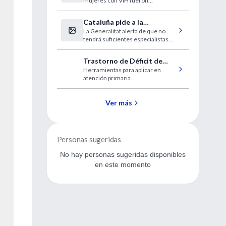
mujeres con VIH fueron
infectadas por sus parejas
estables.
Cataluña pide a la
La Generalitat alerta de que no
desesperada médicos
tendrá suficientes especialistas
extranjeros sin homologar
este verano.
Trastorno de Déficit de
Herramientas para aplicar en
Atención y de
atención primaria.
Hiperactividad
Ver más
Personas sugeridas
No hay personas sugeridas disponibles
en este momento