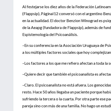
Al festejarse los diez años de la Federación Latinoa
(Flappsip), PáginaI12 conversó con el argentino Ben
en la actualidad. El doctor Benzion Winograd es psi
de la Aeapg (fundadora de Flappsip), además de funda
Espistemología del Psicoanálisis.
–En su conferencia en la Asociación Uruguaya de Psic
a los múltiples factores sociales que hoy complejizan 
–Los factores a los que me refiero afectan a toda la 
–Quiere decir que también el psicoanalista es afecta
–Claro. El psicoanalista no está afuera. Los genocidas
resto. Hace 50 años llegaba un paciente porque había
sufriendo la tercera o la cuarta. Por otra parte ese
pareja sino con más de una familia. No hago un estud