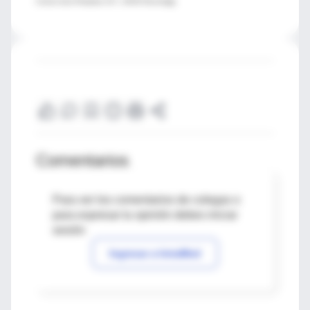
Center, East Meadow, N.Y.; JAMA Neurology
Comentarios
Para ver los comentarios de colegas o
para expresar tu opinión debes iniciar
sesión
Ingresar a IntraMed