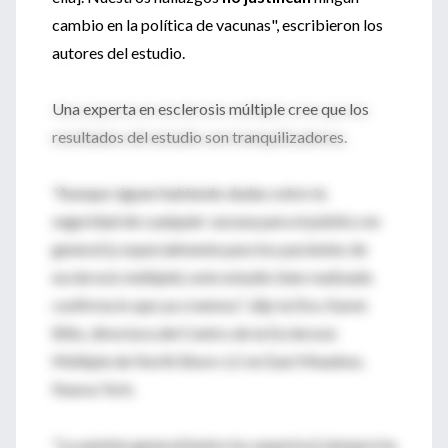
cambio en la política de vacunas", escribieron los
autores del estudio.
Una experta en esclerosis múltiple cree que los
resultados del estudio son tranquilizadores.
"Aunque siguen habiendo dudas sobre la
seguridad de cualquier vacuna para el público en
general (y especialmente para los pacientes de
esclerosis múltiple), este estudio bien realizado
confirma lo que ya creemos", dijo la Dra. Karen
Blitz, directora del Centro de la Esclerosis
Múltiple de North Shore-LIJ en East Meadow,
Nueva York.
"La opinión general [entre los expertos] siempre ha