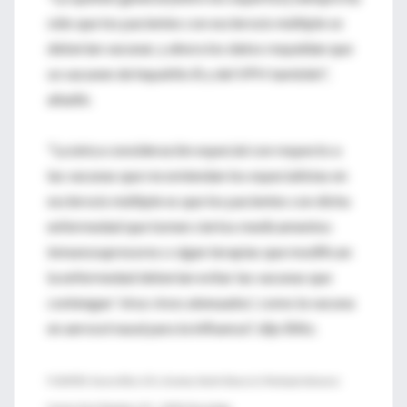
sido que los pacientes con esclerosis múltiple se
deberían vacunar, y ahora los datos respaldan que
se vacunen de hepatitis B y del VPH también",
añadió.
"La única consideración especial con respecto a
las vacunas que recomiendan los especialistas en
esclerosis múltiple es que los pacientes con dicha
enfermedad que tomen ciertos medicamentos
inmunosupresores o sigan terapias que modifican
la enfermedad deberían evitar las vacunas que
contengan 'virus vivos atenuados', como la vacuna
en aerosol nasal para la influenza", dijo Blitz.
FUENTES: Karen Blitz, D.O., director, North Shore-LIJ Multiple Sclerosis