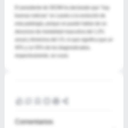
El presidente de SEOM ha declarado que "hay
buenas noticias" en cuanto a la evolución de
esta patología, porque se puede hablar de un
descenso de mortalidad masculina del 1,3%
anual y femenina del 1%, lo que significa que un
45% y un 55% de los diagnosticados,
respectivamente, se curan.
Comentarios