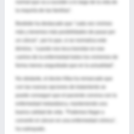
normal que va a suceder a lo largo de la vida de
la mayoría de las familias".
Beobide ha destacado que "cada vez vivimos
más y tenemos más posibilidades de pasar por
un cáncer", por lo que, si se normaliza este
término, "cuando nos toca transitar en ese
camino de la enfermedad todos los viviremos de
forma menos angustiada que en la actualidad".
No obstante, el doctor Alba ha remarcado que
con las nuevas opciones de tratamiento se
puede conseguir que el paciente conviva con la
enfermedad metastásica, manteniendo una
buena calidad de vida. "Podemos llegar a
convertir el cáncer en una enfermedad crónica",
ha subrayado.