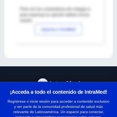
Para ver los comentarios de colegas o
para expresar tu opinión debes iniciar
sesión
Ingresar a IntraMed
¡Acceda a todo el contenido de IntraMed!
Centro de Ayuda
Regístrese o inicie sesión para acceder a contenido exclusivo
y ser parte de la comunidad profesional de salud más
relevante de Latinoamérica. Un espacio para conectar,
Términos y condiciones