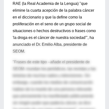
RAE (la Real Academia de la Lengua) "que
elimine la cuarta acepción de la palabra cáncer
en el diccionario y que la define como la
proliferación en el seno de un grupo social de
situaciones o hechos destructivos o frases como
'la droga es el cáncer de nuestra sociedad'", ha
anunciado el Dr. Emilio Alba, presidente de
SEOM.
"Frases de este tipo –añade el presidente de
SEOM- inundan los periódicos, las revistas y las
tertulias de muchas radios y televisiones. Sin
embargo, cuando los medios de comunicación
hablan de la muerte de una persona relevante
que previamente ha manifestado públicamente
sin ningún pudor que padecía cáncer, se dice