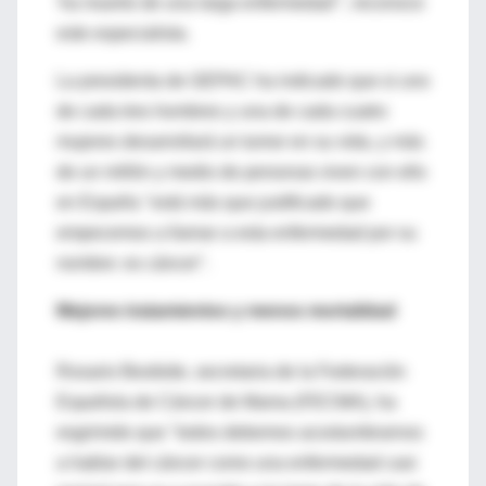
'ha muerto de una larga enfermedad'", reconoce
este especialista.
La presidenta de GEPAC ha indicado que si uno
de cada tres hombres y una de cada cuatro
mujeres desarrollará un tumor en su vida, y más
de un millón y medio de personas viven con ello
en España "está más que justificado que
empecemos a llamar a esta enfermedad por su
nombre: es cáncer".
Mejores tratamientos y menos mortalidad
Rosario Beobide, secretaria de la Federación
Española de Cáncer de Mama (FECMA), ha
esgrimido que "todos debemos acostumbrarnos
a hablar del cáncer como una enfermedad casi