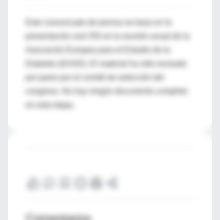
Este comunicado de prensa se basa en la
presentación oral 255 en la reunión anual de la
Asociación Europea para el Estudio de la
Diabetes (EASD). El material ha sido revisado
por pares por el comité de selección del
congreso. No hay ningún documento completo
en esta etapa.
Comentarios