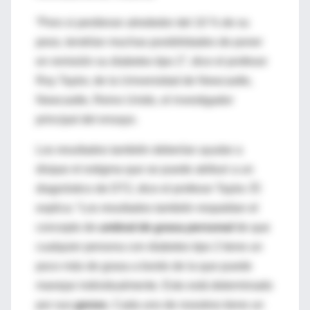
“Pero si perdieran alrededor del 10 % de su
peso, tendrían muchas posibilidades de poner
en remisión su diabetes tipo 2”, dice el profesor
Roy Taylor, de la Universidad de Newcastle,
Newcastle, Reino Unido, el investigador
principal del ensayo.
Los resultados también deberían ayudar a
disipar el estigma que se puede atribuir a un
diagnóstico de DT2, dice el profesor Taylor. Él
explica: “Los resultados también respaldan el
concepto de
umbral de grasa personal
de que
cualquier persona con diabetes tipo 2 tiene un
poco más de grasa a bordo de la que puede
manejar individualmente. Esto está determinado
por sus
genes
. Cada uno de nosotros tiene un