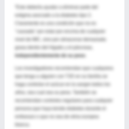
“Esto debería ayudar a eliminar parte del
estigma asociado a la diabetes tipo 2.
Claramente es una condición que no es
"causada" por estar por encima de cualquier
nivel de IMC, sino por almacenar demasiada
grasa dentro del hígado y el páncreas,
independientemente de su peso
.
Los investigadores recomiendan que cualquiera
que tenga a alguien con T2D en su familia se
haga controlar el azúcar en la sangre todos los
años, sea cual sea su peso. También se
recomiendan controles regulares para cualquier
persona que haya tenido diabetes durante el
embarazo o que no sea de etnia europea
blanca.