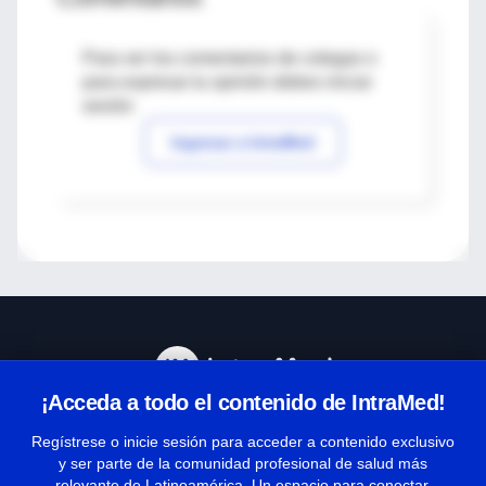
Para ver los comentarios de colegas o
para expresar tu opinión debes iniciar
sesión
Ingresar a IntraMed
¡Acceda a todo el contenido de IntraMed!
Centro de Ayuda
Regístrese o inicie sesión para acceder a contenido exclusivo
y ser parte de la comunidad profesional de salud más
relevante de Latinoamérica. Un espacio para conectar,