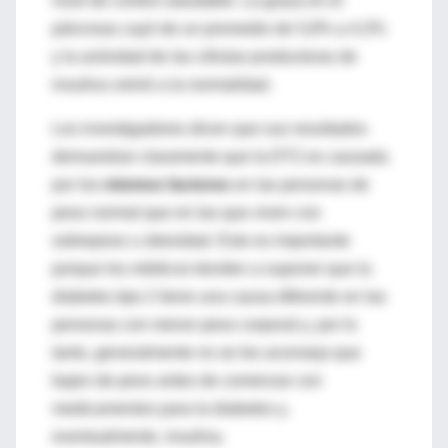
nivel de control saludable. La grasa en el
páncreas cayó de un promedio de 5,8% a 4,3%
y la actividad de las células productoras de
insulina volvió a la normalidad.
Los investigadores dicen que sus resultados
demuestran claramente que la DT2 es causada
por los
mismos factores
en las personas de
peso normal que en las que viven con
sobrepeso u obesidad. Esto es importante
porque los médicos tienden a suponer que la
diabetes tipo 2 tiene una causa diferente en las
personas con menor peso corporal y, por lo
tanto, generalmente no se les aconseja que
bajen de peso antes de comenzar con
medicamentos para la diabetes y,
eventualmente, insulina.