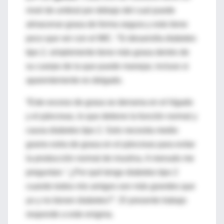
nivel de umbral por debajo del cual puede
almacenar grasa de forma segura y esto tiene
poco que ver con el IMC. “Si desarrolla diabetes
tipo 2, simplemente tiene más grasa dentro de
su cuerpo de la que puede manejar, incluso si
aparentemente es delgado.
“Este exceso de grasa se derrama en el hígado
y el páncreas, lo que detiene la función normal y
causa diabetes tipo 2. Solo necesita medio
gramo extra de grasa en el páncreas para evitar
la producción normal de insulina. A menudo me
preguntan: "¿Por qué tengo diabetes tipo 2
cuando todos mis amigos son más grandes que
yo y no tienen diabetes?". El presente trabajo
responde a este enigma.