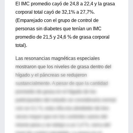
El IMC promedio cayó de 24,8 a 22,4 y la grasa
corporal total cayó de 32,1% a 27,7%.
(Emparejado con el grupo de control de
personas sin diabetes que tenían un IMC
promedio de 21,5 y 24,6 % de grasa corporal
total).
Las resonancias magnéticas especiales
mostraron que los niveles de grasa dentro del
hígado y el páncreas se redujeron
sustancialmente. A pesar de que la cantidad
promedio de grasa en el hígado de los
participantes del estudio se consideraría normal
con un 4,1 %, esta cifra era alrededor de tres
veces mayor que en los controles sanos del
mismo peso y se redujo a un 1,4 %, cerca del