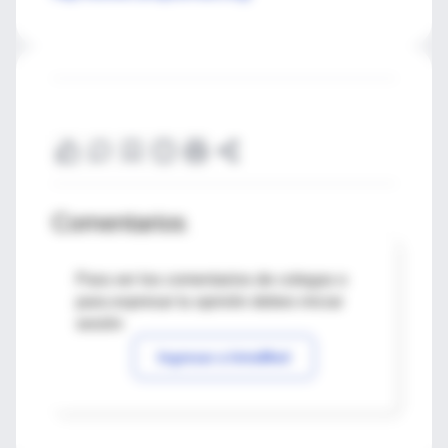
Comentarios
Para ver los comentarios de colegas o
para expresar tu opinión debes iniciar
sesión
Ingresar a IntraMed