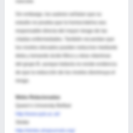
vascular.
Sin embargo, los autores señalan que su
estudio no prueba que la homocisteína sea
responsable directa del mayor riesgo de las
citadas enfermedades. También recuerdan que
los niveles elevados pueden reducirse mediante
dieta y tomando ácido fólico y otras vitaminas
del grupo B, aunque todavía no existe evidencia
de que la reducción de los niveles disminuya el
riesgo.
Webs Relacionadas
Queen's University Belfast
http://www.qub.ac.uk/
Stroke
http://stroke.ahajournals.org/