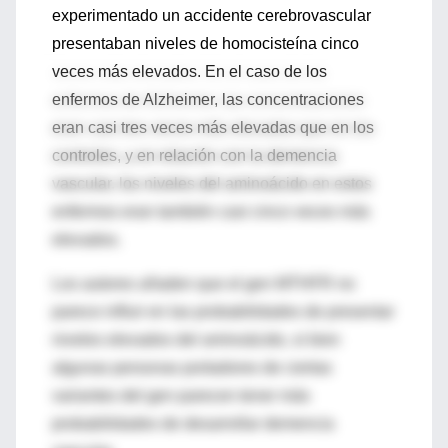
experimentado un accidente cerebrovascular
presentaban niveles de homocisteína cinco
veces más elevados. En el caso de los
enfermos de Alzheimer, las concentraciones
eran casi tres veces más elevadas que en los
controles, y en relación con la demencia
vascular, los niveles del aminoácido en estos
enfermos eran también casi cinco veces más
elevados.
Los autores añaden que el gen MTHFR no
parece influir en las probabilidades de presentar
niveles elevados del aminoácido, si bien
algunas personas portadores de ciertas
variantes del gen parecen tener más
probabilidades de desarrollar demencia