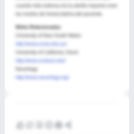
cuando más extensa era la atrofia mayores eran
los niveles de homocisteína del paciente.
Webs Relacionadas
University of New South Wales
http://www.unsw.edu.au/
University of California, Davis
http://www.ucdavis.edu/
Neurology
http://www.neurology.org/