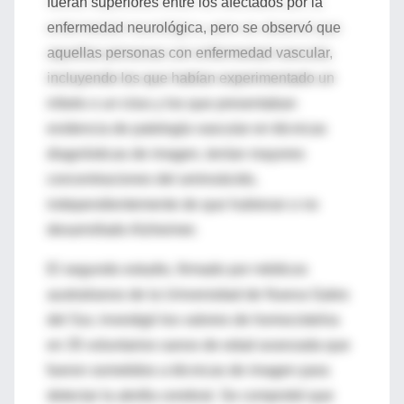
fueran superiores entre los afectados por la
enfermedad neurológica, pero se observó que
aquellas personas con enfermedad vascular,
incluyendo los que habían experimentado un
infarto o un ictus y los que presentaban
evidencia de patología vascular en técnicas
diagnósticas de imagen, tenían mayores
concentraciones del aminoácido,
independientemente de que hubieran o no
desarrollado Alzheimer.
El segundo estudio, firmado por médicos
australianos de la Universidad de Nueva Gales
del Sur, investigó los valores de homocisteína
en 35 voluntarios sanos de edad avanzada que
fueron sometidos a técnicas de imagen para
detectar la atrofia cerebral. Se comprobó que