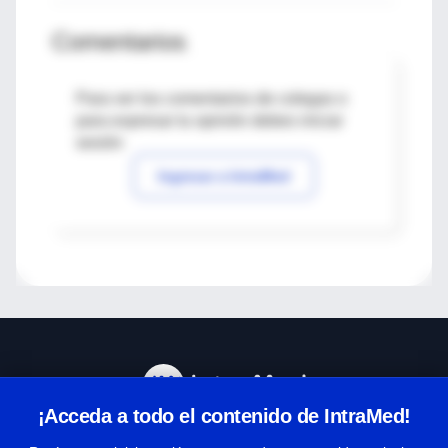
Comentarios
Para ver los comentarios de colegas o
para expresar tu opinión debes iniciar
sesión
Ingresar a IntraMed
¡Acceda a todo el contenido de IntraMed!
Centro de Ayuda