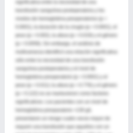
significativa entre la necesidad de una
transfusión sanguínea postoperatoria y los
niveles de hemoglobina preoperatorios (p =
0.0001), la duración de la cirugía (p = 0.0001), el
peso (p = 0.002), la altura (p = 0.019) y el género
(p = 0.0056). Sin embargo, el análisis de
multivarianza identificó una relación significativa
sólo entre la necesidad de una transfusión
sanguínea postoperatoria y el nivel de
hemoglobina preoperatorio (p = 0.0001) y el
peso (p = 0.011); la altura (p = 0.776) y el género
(p = 0.122) no se mantuvieron como factores
significativos. Los pacientes con un nivel de
hemoglobina preoparatorio <130 g/L
presentaron un riesgo cuatro veces mayor de
requerir una transfusión que aquellos con un