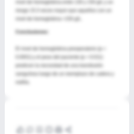
nivel de hemoglobina entre 130 y 150 g/L y un
riesgo 15.3 veces mayor que aquellos con un
nivel de hemoglobina >150 g/L.
Conclusiones:
El nivel de hemoglobina preoperatorio (p =
0.0001) y el peso del paciente (p = 0.011)
predicen la necesidad de una transfusión
sanguínea luego de un reemplazo de cadera y
rodilla.