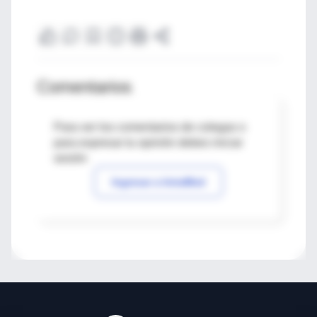
Comentarios
Para ver los comentarios de colegas o
para expresar tu opinión debes iniciar
sesión
Ingresar a IntraMed