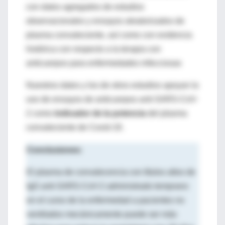
con datos agregados de estudios
observacionales y ensayos aleatorizados de
plasma convaleciente, así como con evidencia
histórica con respecto a la terapia con
anticuerpos para enfermedades infecciosas
Nuestros datos y los de otros estudios apoyan la
uso de ensayos de anticuerpos anti-SARS-CoV-
2 como
indicador de la potencia
del plasma
convaleciente de Covid-19.
Conclusiones:
El plasma de convalecencia con títulos altos de
IgG anti-SARS-CoV-2 administrado temprano
en el curso de la enfermedad a pacientes no
ventilados mecánicamente puede ser más