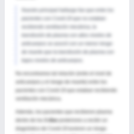
Nuestro principal hallazgo fue que entre los
pacientes con Covid-19 que no estaban
recibiendo ventilación mecánica, la
transfusión de plasma con altos niveles de
anticuerpos se asoció con un menor riesgo
de muerte que la transfusión de plasma con
bajos niveles de anticuerpos.
No encontramos tal relación (entre el nivel de
anticuerpos y el riesgo de muerte) entre los
pacientes con Covid-19 que estaban recibiendo
ventilación mecánica.
Además, los pacientes que recibieron plasma
dentro de los
3 días
posteriores a recibir un
diagnóstico de Covid-19 tuvieron un riesgo