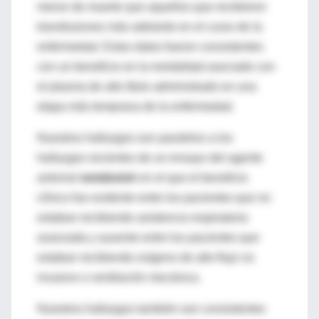
menor de muerte que aquellos que recibieron
transfusiones más adelante en el curso de la
enfermedad. Estos datos fueron consistentes
con un beneficio en la mortalidad asociado con
el plasma de alto título administrado en una
etapa más temprana de la enfermedad.
Nuestros hallazgos son paralelos a los
hallazgos recientes de un ensayo del agente
antiviral
remdesivir
en el que el beneficio
clínico fue evidente entre los pacientes que no
estaban recibiendo asistencia respiratoria
avanzada y ausente entre los pacientes que
estaban recibiendo oxígeno de alto flujo no
invasivo o ventilación mecánica.
Nuestros hallazgos también son consistentes