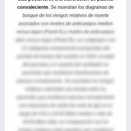
convaleciente
.
Se muestran los diagramas de
bosque de los riesgos relativos de muerte
asociados con niveles de anticuerpos medios
versus bajos (Panel A) y niveles de anticuerpos
altos versus bajos (Panel B). Los subgrupos son
12 categorías mutuamente excluyentes del
período de tiempo del estudio en 2020, la edad
del paciente y el soporte del ventilador en
pacientes que recibieron transfusiones de
plasma convaleciente. Se muestran los riesgos
relativos estimados de muerte entre los
pacientes que recibieron plasma convaleciente
con relaciones de señal de corte de IgG en el
rango de 4.62 a 18.45 (título medio) o más de
18.45 (título alto), en comparación con los
riesgos relativos entre aquellos que recibieron