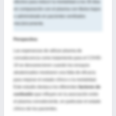
efectivo para reducir la mortalidad a los 30 días
en comparación con el plasma con títulos bajos
o administrado en pacientes ventilados
mecánicamente.
Perspectiva:
Las esperanzas de utilizar plasma de
convalecencia como tratamiento para el COVID-
19 se desvanecieron cuando los ensayos
aleatorizados mostraron una falta de eficacia
para mejorar el estado clínico o la mortalidad.
Este estudio destaca los diferentes
factores de
confusión
que influyen en la asociación entre
el plasma convaleciente, en particular el estado
clínico de los pacientes.