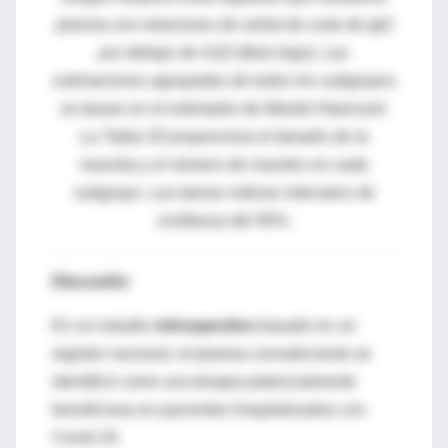
plasma con relaciones de señal de corte de IgG
por debajo de 4,62 (título bajo). Las
estimaciones agrupadas de todos los subgrupos
se basan en el estimador de Mantel-Haenszel.
La Tabla S5 proporciona el tamaño de la
muestra y el número de muertes en cada
subgrupo. Las barras indican intervalos de
confianza del 95%.
Discusión
En un estudio
retrospectivo
basado en un
registro nacional, el plasma convaleciente se
identificó como una terapia potencialmente
beneficiosa en pacientes hospitalizados con
Covid-19.