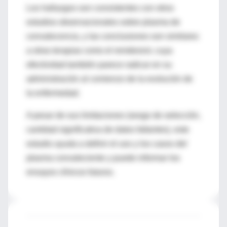
Los hallazgos son consistentes con otros
estudios observacionales sobre plasma de
convalecencia, y las conclusiones son similares
a otras terapias como el remdesivir, cuya
efectividad también parece radicar en su
administración al comienzo de la evolución de
la enfermedad.
A pesar de sus limitaciones (sesgo de selección,
cantidad significativa de datos faltantes), este
estudio ayuda a definir el uso y los casos del
plasma convaleciente y puede informar los
ensayos clínicos futuros.