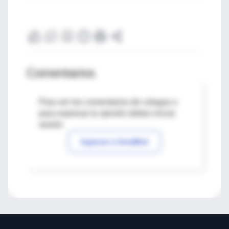
Comentarios
Para ver los comentarios de colegas o
para expresar tu opinión debes iniciar
sesión
Ingresar a IntraMed