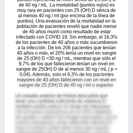
de 40 ng / mL. La mortalidad (puntos rojos) es
muy rara en pacientes con 25 (OH) D sérica de
al menos 40 ng / ml (por encima de la línea de
puntos). Una evaluación de la mortalidad en la
población de pacientes reveló que nadie menor
de 40 años murió como resultado de estar
infectado con COVID 19. Sin embargo, el 16,3%
de los pacientes de 40 años o más sucumbieron
a la infección. De los 206 pacientes que tenían
40 años o más, el 20% tenía un nivel en sangre
de 25 (OH) D <30 ng / mL, mientras que sólo el
9,7% de los que fallecieron tenían un nivel en
sangre de 25OH) D de al menos 30 ng / mL ( p =
0,04). Además, solo el 6,3% de los pacientes
mayores de 40 años fallecieron con un nivel en
sangre de 25 (OH) D de 40 ng / ml o superior.
Un estudio anterior de Holick descubrió que
tener una cantidad suficiente de vitamina D
también podría reducir el riesgo de infectarse
con el nuevo coronavirus en un 54%. Además
de ayudar a reducir los riesgos asociados con el
nuevo coronavirus, tener suficiente vitamina D
hace lo mismo contra otros virus que causan