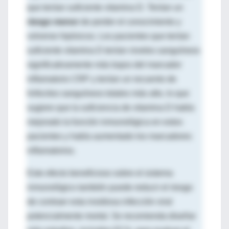
que tenían suficiente vitamina D. Tenían un
riesgo menor
de perder el conocimiento y
volverse hipóxicos. Los pacientes que tenían
suficiente vitamina D tenían niveles sanguíneos
significativamente más bajos del marcador
inflamatorio CRP y tenían un recuento de
linfocitos sanguíneos totales más alto, lo que
sugiere que la suficiencia de vitamina D había
mejorado la función inmunológica en estos
pacientes y había aumentado los marcadores
inflamatorios.
Este efecto beneficioso sobre el sistema
inmunológico también puede reducir el riesgo
de contraer esta insidiosa infección viral
potencialmente mortal. Se recomienda diseñar