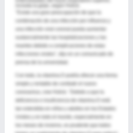
enfermedades del tracto respiratorio superior,
incluida la gripe, según Holick.
"Existe una gran preocupación de que la
combinación de una infección por influenza y
una infección viral coronal pueda aumentar
sustancialmente las hospitalizaciones y las
muertes debido a complicaciones de estas
infecciones virales", dijo en un comunicado de
prensa de la universidad.
Con todo, la vitamina D podría ofrecer una forma
simple y rentable de combatir el nuevo
coronavirus, cree Holick. "Debido a que la
deficiencia e insuficiencia de vitamina D está
tan extendida en niños y adultos en los Estados
Unidos y en todo el mundo, especialmente en
los meses de invierno, es prudente que todos