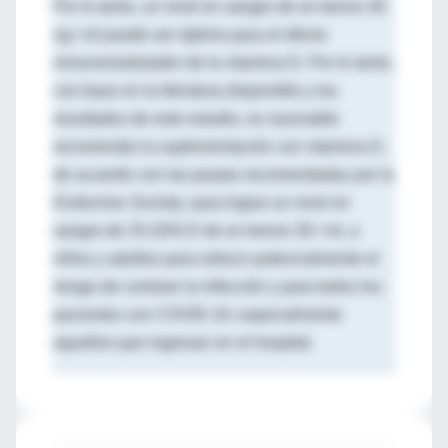
Por lo tanto, un nivel en sangre de al menos 40
ng / ml puede ser óptimo para el efecto
inmunomodulador de la vitamina D. Por lo tanto,
con base en la literatura disponible y los
resultados de este estudio, es razonable
recomendar la suplementación con vitamina D,
de acuerdo con las pautas recomendadas por la
Endocrine Society
, para lograr un nivel en
sangre de 25 (OH) D de al menos 30 / ml, a
niños y adultos para reducir potencialmente el
riesgo de contraer la infección y para todos los
pacientes con COVID-19, especialmente
aquellos que ingresan en el hospital.