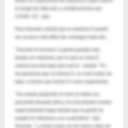
tomen un suplemento de vitamina D para reducir
el riesgo de infección y complicaciones por
COVID. 19 ", dijo.
Pero Horovitz señaló que la vitamina D podría
ser un poco más difícil de conseguir este año.
"Durante el encierro, la gente pasaba más
tiempo en interiores, por lo que su nivel D
natural era más bajo que nunca", señaló. "En
las personas que no toman D, su nivel suele ser
bajo, a menos que tomen D como suplemento.
"He estado probando el nivel en todos los
pacientes durante años y he encontrado niveles
especialmente bajos desde que la gente ha
estado en interiores y en cuarentena", dijo
Horovitz. "La dosis suele ser de varios miles de