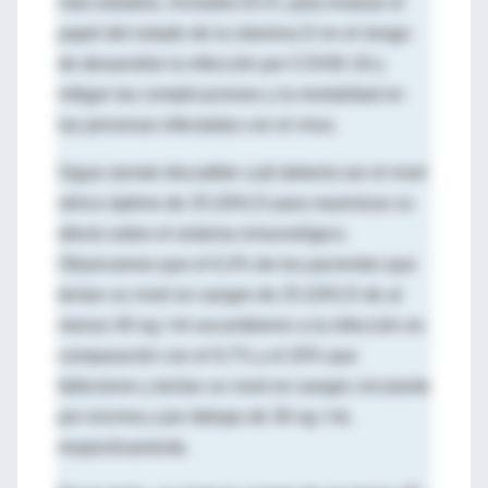
más estudios, incluidos ECA, para evaluar el
papel del estado de la vitamina D en el riesgo
de desarrollar la infección por COVID-19 y
mitigar las complicaciones y la mortalidad en
las personas infectadas con el virus.
Sigue siendo discutible cuál debería ser el nivel
sérico óptimo de 25 (OH) D para maximizar su
efecto sobre el sistema inmunológico.
Observamos que el 6,3% de los pacientes que
tenían un nivel en sangre de 25 (OH) D de al
menos 40 ng / ml sucumbieron a la infección en
comparación con el 9,7% y el 20% que
fallecieron y tenían un nivel en sangre circulante
por encima y por debajo de 30 ng / mL
respectivamente.