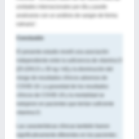
unidades internacionales por día y puede
analizarse con un análisis de sangre de forma
rutinaria".
Conclusión
El presente estudio reveló una asociación
independiente entre la suficiencia de vitamina D
[25 (OH) D ≥ 30 ng / ml] y la disminución del
riesgo de resultados clínicos adversos de
COVID-19. La gravedad de los resultados
clínicos de COVID-19 y la mortalidad se
redujeron en pacientes que tenían suficiente
vitamina D.
Las características clínicas también fueron
significativamente diferentes en los pacientes