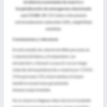
Incidencia acumulada de muerte o
hospitalización de emergencia relacionada
con COVID-19
. CEV indica clínicamente
extremadamente vulnerable; EXEL, elegibilidad
ampliada.
Conclusiones y relevancia
En este estudio de cohorte de 6866 personas en
Columbia Británica, el tratamiento con
nirmatrelvir y ritonavir se asoció con un riesgo
reducido de hospitalización o muerte por COVID-
19 en personas CEV, observándose el mayor
beneficio en personas gravemente
inmunocomprometidas.
No se observó ninguna reducción en el resultado
primario en personas de menor riesgo, incluidos