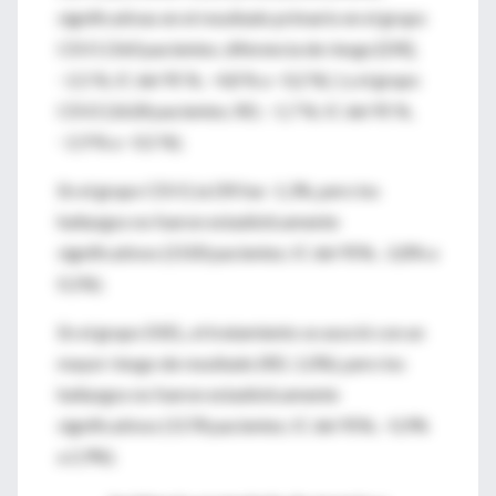
significativas en el resultado primario en el grupo
CEV1 (560 pacientes; diferencia de riesgo [DR],
−2,5 %, IC del 95 %, −4,8 % a −0,2 %). ) y el grupo
CEV2 (2628 pacientes; RD, −1,7 %; IC del 95 %,
−2,9 % a −0,5 %).
En el grupo CEV3, la DR fue -1,3%, pero los
hallazgos no fueron estadísticamente
significativos (2100 pacientes; IC del 95%, -2,8% a
0,1%).
En el grupo EXEL, el tratamiento se asoció con un
mayor riesgo de resultado (RD, 1,0%), pero los
hallazgos no fueron estadísticamente
significativos (1578 pacientes; IC del 95%, −0,9%
a 2,9%).