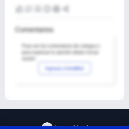
Comentarios
Para ver los comentarios de colegas o
para expresar tu opinión debes iniciar
sesión
Ingresar a IntraMed