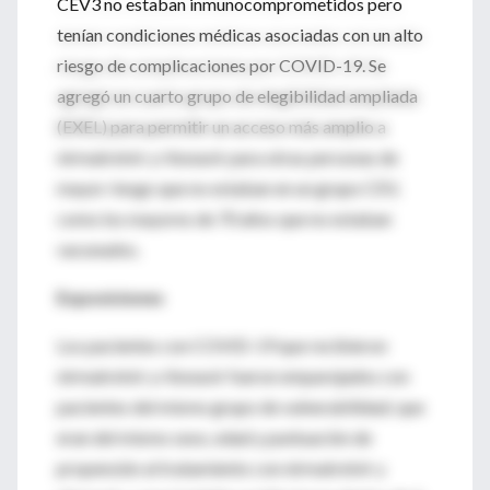
CEV3 no estaban inmunocomprometidos pero
tenían condiciones médicas asociadas con un alto
riesgo de complicaciones por COVID-19. Se
agregó un cuarto grupo de elegibilidad ampliada
(EXEL) para permitir un acceso más amplio a
nirmatrelvir y ritonavir para otras personas de
mayor riesgo que no estaban en un grupo CEV,
como los mayores de 70 años que no estaban
vacunados.
Exposiciones
Los pacientes con COVID-19 que recibieron
nirmatrelvir y ritonavir fueron emparejados con
pacientes del mismo grupo de vulnerabilidad; que
eran del mismo sexo, edad y puntuación de
propensión al tratamiento con nirmatrelvir y