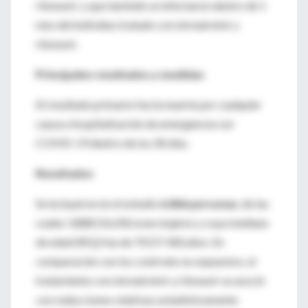
ritonavir; y que también se infectaron dentro de 1
mes del individuo tratado con nirmatrelvir y
ritonavir.
Principales resultados y medidas
El resultado primario fue la muerte por cualquier
causa u hospitalización de emergencia con
COVID-19 dentro de los 28 días.
Resultados
Se incluyeron en el estudio
6.866 personas
, de las
cuales 3.888 (56,6%) eran mujeres y cuya mediana
de edad (RIQ) fue de 70 (57-80) años. En
comparación con los controles no expuestos, el
tratamiento con nirmatrelvir y ritonavir se asoció
con reducciones relativas estadísticamente