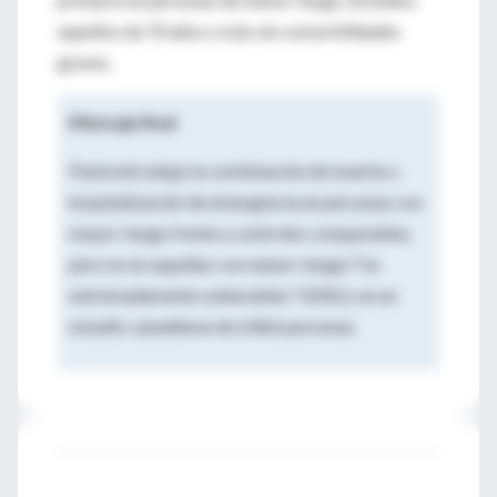
aquellos de 70 años o más sin comorbilidades
graves.
Mensaje final
Paxlovid redujo la combinación de muerte u
hospitalización de emergencia en personas con
mayor riesgo frente a controles comparables,
pero no en aquellas con menor riesgo/"no
extremadamente vulnerables" (EXEL), en un
estudio canadiense de 6.866 personas.