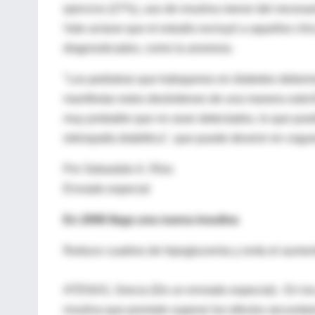
ejercicio (27%), uso de insulina menor del necesa
Vale aclarar que el estudio excluyó a aquellos chi
diagnosticados, como la anorexia.
"Los pediatras que trabajamos en diabetes debemos
manifestar estos desórdenes de una manera subclí
muy probable que no sean detectados, lo que pued
retinopatía diabética", que puede devenir en cegu
Por Sebastián A. Ríos
Enviado especial
En 2006 llega una nueva insulina
Reduce cuadros de hipoglucemia y evita el aumen
ATENAS, Grecia (De un enviado especial).- En los
insulina que promete superar los efectos secundar