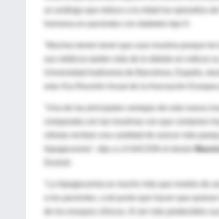
un análogo que reduce a la mitad los episodios d
hormona en pacientes con diabetes tipo II.
"Muchos temen tener que usar insulina porque les 
sus médicos tarden más de lo debido en indicar su
Universidad Autónoma de Barcelona, España, duran
esta 41a Reunión Anual de la Asociación Europea 
"Una de las principales ventajas de esta nueva in
comparada con las insulinas con que contamos hoy 
células reciban una cantidad de azúcar más pareja
hipoglucemia", dijo a LA NACION el doctor
Mauric
Durand.
"La hipoglucemia es mucho más que niveles de az
a los pacientes, a tal punto que hacen que quieran 
de los ensayos clínicos. Al ser más predecibles s