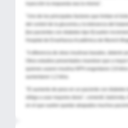
inyección la respuesta sea la misma".
"Uno de los principales factores que limitan el éxit
del control de la glucemia y la tolerancia del trata
[los pacientes con diabetes tipo II] suelen incremen
Hospital de Enseñanza Académica de Munich-Bo
"A diferencia de otras insulinas basales, detemir 
Otros estudios presentados muestran que a mayor 
quienes usaron insulina NPH engordaron 2,8 kilos 
aumentaron 1,2 kilos.
"El aumento de peso en un paciente con diabetes ti
obliga a usar mayores dosis", comentó Jadzinsky. A
en el que suelen quedar atrapados muchos pacien