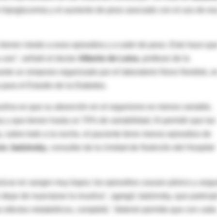
e hipoglucemia y el aumento de peso asociado con el uso de es
tienen miedo a esos episodios y a subir de peso. Esto hace qu
 uso", señaló el doctor
Alberto de Leiva
, profesor de la
te un simposio organizado por el laboratorio Novo Nordisk, e
para el Estudio de la Diabetes.
sulina es que su absorción en el organismo es menos variable,
y que tienen hasta un 70% de variabilidad. Al permitir que las
, sobre todo a la noche, el paciente tiene menos episodios de
io Jadzinsky
, consultor de la Unidad de Nutrición del Hospital
úcar en sangre muy bajos; los episodios causan pánico y angu
dejar de inyectarse la insulina", agregó Jadzinsky, que particip
us efectos metabólicos, completó, "detemir permite que con cada