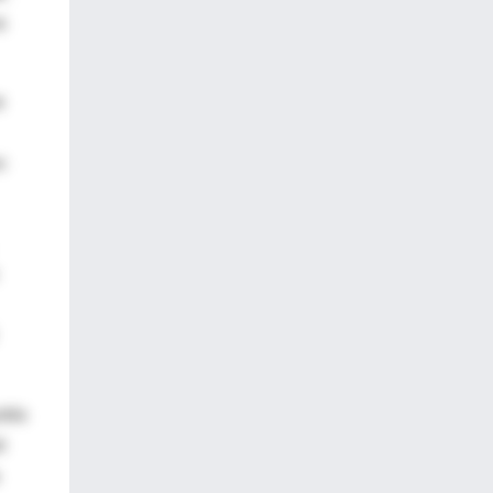
a
e
n
stia
ó