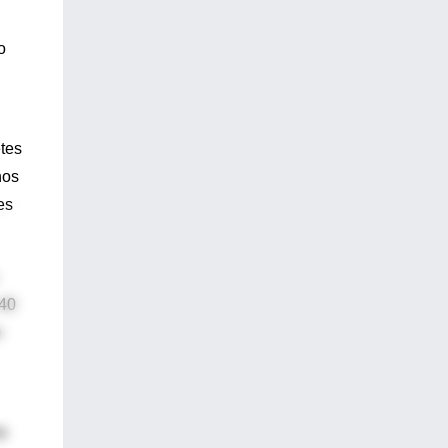
o
etes
nos
es
 40
n
de