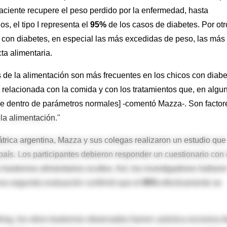
paciente recupere el peso perdido por la enfermedad, hasta
, el tipo I representa el
95%
de los casos de diabetes. Por otr
s con diabetes, en especial las más excedidas de peso, las más
ta alimentaria.
s de la alimentación son más frecuentes en los chicos con diab
relacionada con la comida y con los tratamientos que, en algu
e dentro de parámetros normales] -comentó Mazza-. Son factor
la alimentación."
átrica argentina, Mazza y sus colegas realizaron un estudio que
país. Los participantes debieron responder un cuestionario con
rastornos alimentarios ocultos. Así, los investigadores hallaro
na segunda evaluación confirmó que el
95%
efectivamente se
ng, los otros trastornos observados fueron: práctica excesiva 