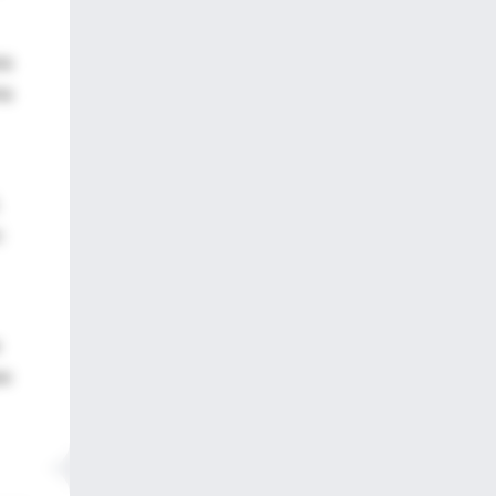
ra
na
:
so