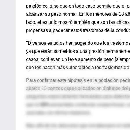
patológico, sino que en todo caso permite que el 
alcanzar su peso normal. En los menores de 18 años
lado, el estudio mostró también que son las chica
propensas a padecer estos trastornos de la conduc
"Diversos estudios han sugerido que los trastorno
ya que están sometidos a una presión permanente 
casos, conllevan un leve aumento de peso [siempr
que los hacen más vulnerables a los trastornos de 
Para confirmar esta hipótesis en la población pedi
abarcó 13 centros especializados en diabetes del 
preguntas especialmente formuladas para detectar t
que el
26%
presentaba conductas sospechosas; u
asociaba con dichos trastornos.
Mas allá de los atracones que encabezaron el ranki