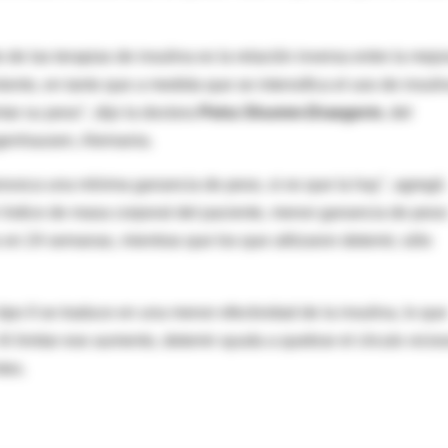
o de las terapias de insulina es la relación inversa entre la mejo
miento, en tanto que a medida que se intensifica el uso de insuli
tar su peso", dijo la doctora
Petra Shumm-Draegerm
, del
genhausen, Alemania.
provoca una mínima ganancia de peso, si es que la hay", agregó.
índice de masa corporal del paciente, menor ganancia de peso
en 24 semanas, mientras que los que utilizaron detemir, sólo
po II se traduce en una menor efectividad de la insulina, lo que
l limitar ese aumento, detemir ayuda a quebrar el círculo vicio
tes.