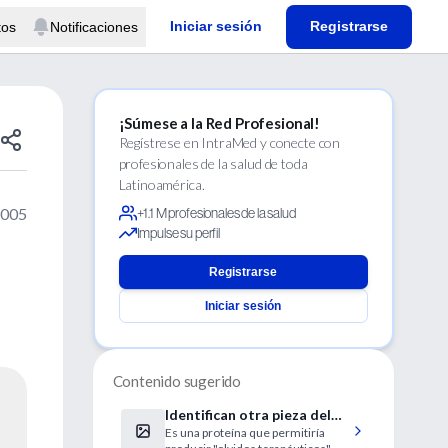
Iniciar sesión
Registrarse
tos
Notificaciones
¡Súmese a la Red Profesional!
Regístrese en IntraMed y conecte con
profesionales de la salud de toda
Latinoamérica.
2005
+1.1 M profesionales de la salud
Impulse su perfil
Registrarse
Iniciar sesión
Contenido sugerido
Identifican otra pieza del
Es una proteína que permitiría
rompecabezas de la