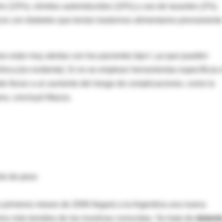
rio (15%), vómitos autoinducidos (10%) y uso de laxantes (2%).
cos con diabetes que tenían trastornos alimentarios previament
 estar muy alertas con los pacientes tipo I, ya que pueden
nica [no evidente]. Si no se emplean herramientas específicas 
e llevar a un aumento del riesgo de complicaciones, como la
era, concluyó Mazza.
to de peso
 primeros meses de 2006 llegará a la Argentina una nueva
ios más temidos de las insulinas conocidas. Se trata de
detemi