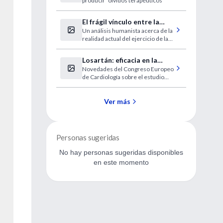
producir "olvidos terapéuticos"
memoria
El frágil vínculo entre la
Un análisis humanista acerca de la
medicina y la sociedad
realidad actual del ejercicio de la
Medicina.
Losartán: eficacia en la
Novedades del Congreso Europeo
reducción de la hipertrofia
de Cardiología sobre el estudio
carotídea
LIFE.
Ver más
Personas sugeridas
No hay personas sugeridas disponibles
en este momento