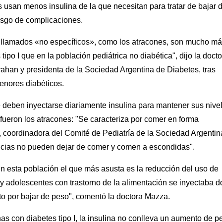
usan menos insulina de la que necesitan para tratar de bajar 
riesgo de complicaciones.
os llamados «no específicos», como los atracones, son mucho m
tipo I que en la población pediátrica no diabética", dijo la doct
rrahan y presidenta de la Sociedad Argentina de Diabetes, tras
menores diabéticos.
e deben inyectarse diariamente insulina para mantener sus nive
fueron los atracones: "Se caracteriza por comer en forma
, coordinadora del Comité de Pediatría de la Sociedad Argentin
ancias no pueden dejar de comer y comen a escondidas".
n esta población el que más asusta es la reducción del uso de
y adolescentes con trastorno de la alimentación se inyectaba d
to por bajar de peso", comentó la doctora Mazza.
as con diabetes tipo I, la insulina no conlleva un aumento de p