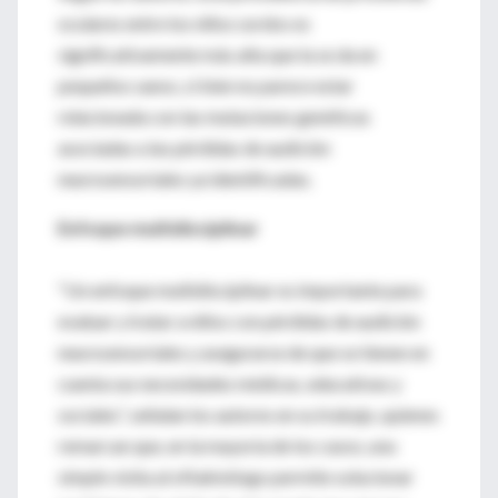
oculares entre los niños sordos es
significativamente más alta que la se da en
pequeños sanos, si bien no parece estar
relacionada con las mutaciones genéticas
asociadas a las pérdidas de audición
neurosensoriales ya identificadas.
Enfoque multidisciplinar
"Un enfoque multidisciplinar es importante para
evaluar y tratar a niños con pérdidas de audición
neurosensoriales y asegurarse de que se tienen en
cuenta sus necesidades médicas, educativas y
sociales”, señalan los autores en su trabajo, quienes
remarcan que, en la mayoría de los casos, una
simple visita al oftalmólogo permite solucionar