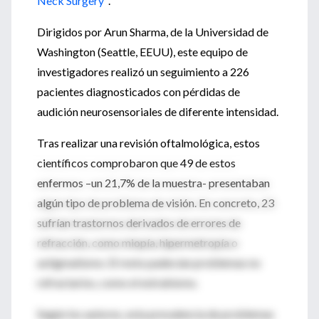
Neck Surgery''
.
Dirigidos por Arun Sharma, de la Universidad de
Washington (Seattle, EEUU), este equipo de
investigadores realizó un seguimiento a 226
pacientes diagnosticados con pérdidas de
audición neurosensoriales de diferente intensidad.
Tras realizar una revisión oftalmológica, estos
científicos comprobaron que 49 de estos
enfermos –un 21,7% de la muestra- presentaban
algún tipo de problema de visión. En concreto, 23
sufrían trastornos derivados de errores de
refracción, como miopía, hipermetropía o
astigmatismo. El resto padecían problemas no
refractarios, como el estrabismo.
Según los autores, esta prevalencia de problemas