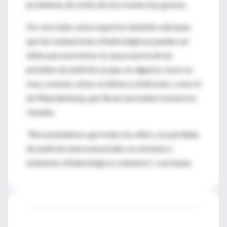
problemas de visión de otro modo muy graves.
Por otro lado, estos expertos también subrayan
que las evaluaciones oftalmológicas pueden ser
útiles para encontrar la causa exacta de las
pérdidas de audición ya que, en algunos casos no
muy comunes, éstas se deben a síndromes, como el
de Waardenburg, que llevan asociados trastornos
visuales.
"Recomendamos que todos los niños con pérdidas
de audición neurosensoriales se sometan a
exámenes oftalmológicos rutinarios", concluyen.