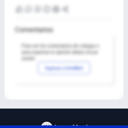
Comentarios
Para ver los comentarios de colegas o
para expresar tu opinión debes iniciar
sesión
Ingresar a IntraMed