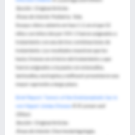
Sección :
Original Articles
Áreas de interés
: Pediatría. Sida.
Ensayo clínico abierto en fase 1-2, en el que 52
niños con infección por VIH-1 fueron asignados a
tratamiento con una de tres combinaciones de
tratamiento. Los resultados muestran que los
hasta 3 meses en el inicio del tratamiento y que
fueron asignados a la pauta con estavudina,
lamivudina, nevirapina y nelfinavir presentaron una
mayor supresión a largo plazo.
Brief Report: Tumors of the Endolymphatic Sac in
von Hippel–Lindau Disease
R. R. Lonser and
Others
Sección
: Original Articles
Áreas de interés
: Otorrinolaringología.