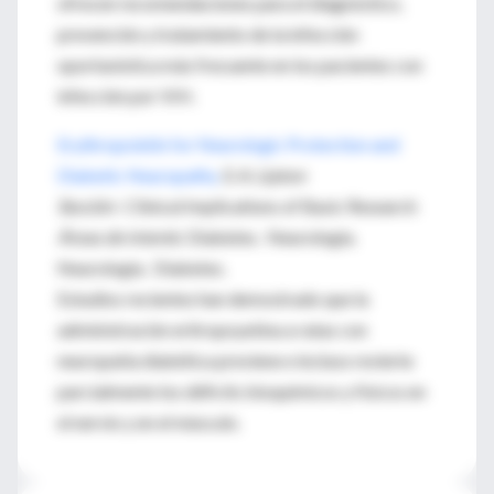
ofrecen recomendaciones para el diagnóstico,
prevención y tratamiento de la infección
oportunística más frecuente en los pacientes con
infección por VIH.
Erythropoietin for Neurologic Protection and
Diabetic Neuropathy
S. A. Lipton
Sección
: Clinical Implications of Basic Research
Áreas de interés
: Diabetes. Neurología.
Neurología. Diabetes.
Estudios recientes han demostrado que la
administración eritropoyetina a ratas con
neuropatía diabética previene e incluso revierte
parcialmente los déficits bioquímicos y físicos en
el nervio y en el músculo.