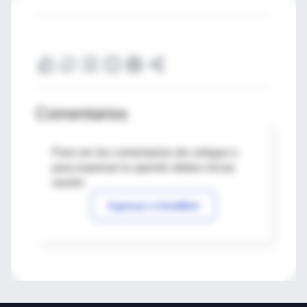
Comentarios
Para ver los comentarios de colegas o
para expresar tu opinión debes iniciar
sesión
Ingresar a IntraMed