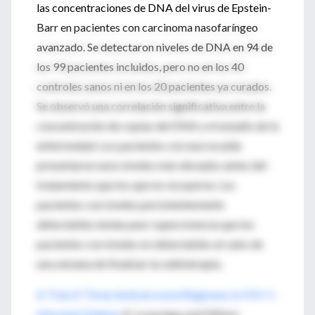
las concentraciones de DNA del virus de Epstein-
Barr en pacientes con carcinoma nasofaríngeo
avanzado. Se detectaron niveles de DNA en 94 de
los 99 pacientes incluidos, pero no en los 40
controles sanos ni en los 20 pacientes ya curados.
Se observó una correlación significativa entre la
concentración de copias del DNA y el estadio de la
enfermedad. Los pacientes con una recaída
presentaron unos niveles más elevados antes del
tratamiento que los que no recayeron. Los
pacientes con niveles persistentemente
detectables tenían peor supervivencia que los
pacientes con niveles no detectables al cabo de
una semana de finalizar la radioterapia.
A Trial of Three Antiretroviral Regimens in HIV-1–
Infected Children
K. Luzuriaga and Others