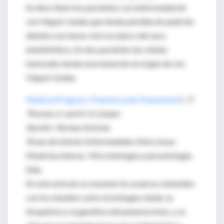
Se describen tres pacientes con enfermedad de
von Hippel-Lindau que tenían pérdida de audición
debido a un tumor microscópico del saco
endolinfático. En dos pacientes las células
tumorales tenían una mutación en el gen de von
Hippel-Lindau.
Medical Progress: Pneumocystis Pneumonia
C
. F.
Thomas Jr. and A. H. Limper
Sección
: Review Articles
Áreas de interés
: Enfermedades Infecciosas.
Medicina interna. Microbiología y parasitología.
Sida.
En este artículo se resumen los avances obtenidos
con los estudios sobre la biología celular, la
bioquímica y la genética del pneumocistys, y se