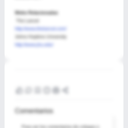
Webs Relacionadas
The Lancet
http://www.thelancet.com/
Johns Hopkins University
http://www.jhu.edu/
Comentarios
Para ver los comentarios de colegas o