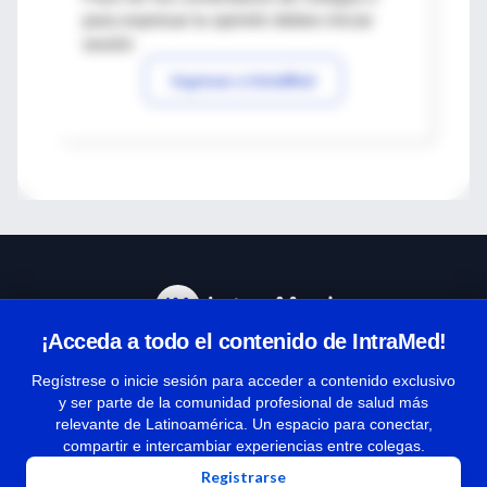
para expresar tu opinión debes iniciar
sesión
Ingresar a IntraMed
¡Acceda a todo el contenido de IntraMed!
Centro de Ayuda
Regístrese o inicie sesión para acceder a contenido exclusivo
y ser parte de la comunidad profesional de salud más
relevante de Latinoamérica. Un espacio para conectar,
Términos y condiciones
compartir e intercambiar experiencias entre colegas.
| Políticas de privacidad
Registrarse
| Todos los derechos reservados | Copyright 1997-2026