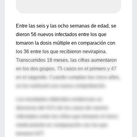
Entre las seis y las ocho semanas de edad, se
dieron 56 nuevos infectados entre los que
tomaron la dosis múltiple en comparación con
los 36 entre los que recibieron nevirapina.
Transcurridos 18 meses, las cifras aumentaron
en los dos grupos, 75 casos en el primero y 47
en el segundo. Cuando cumplan los cinco años,
se les realizará una nueva comprobación.
Los resultados obtenidos evidencian un
descenso del 41% de los casos de nuevos
infectados entre los niños que tomaron el único
medicamento en comparación con los que
tomaron AZT.