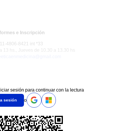
formes e Inscripción
11-4806-8421 int *33
a 13 hs., Jueves de 10.30 a 13.30 hs
eeticaenmedicina@gmail.com
niciar sesión para continuar con la lectura
o
ia sesión