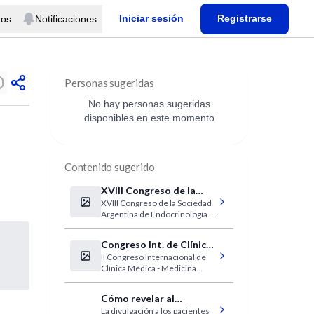
Iniciar sesión
Registrarse
tos
Notificaciones
Personas sugeridas
No hay personas sugeridas
disponibles en este momento
Contenido sugerido
XVIII Congreso de la
XVIII Congreso de la Sociedad
Sociedad Argentina de
Argentina de Endocrinología y
Endocrinología y
Metabolismo
Metabolismo
Congreso Int. de Clínica
II Congreso Internacional de
Médica - Medicina
Clínica Médica - Medicina
Interna
Interna
Cómo revelar al
La divulgación a los pacientes
paciente los errores