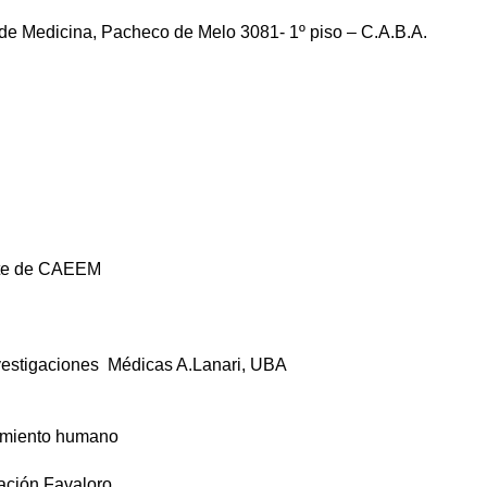
de Medicina, Pacheco de Melo 3081- 1º piso – C.A.B.A.
ente de CAEEM
 Investigaciones Médicas A.Lanari, UBA
tamiento humano
dación Favaloro.