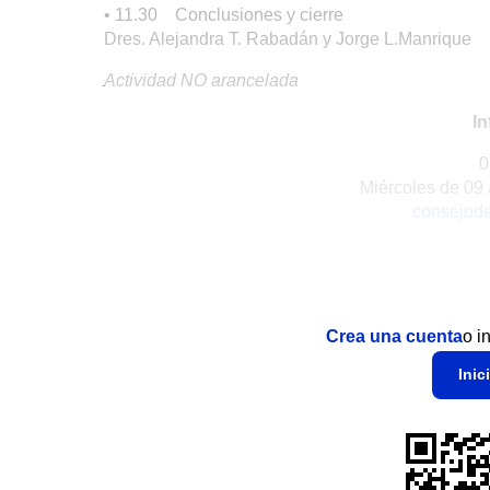
• 11.30 Conclusiones y cierre
Dres. Alejandra T. Rabadán y Jorge L.Manrique
Actividad NO arancelada
In
0
Miércoles de 09 
consejod
Crea una cuenta
o i
Inic