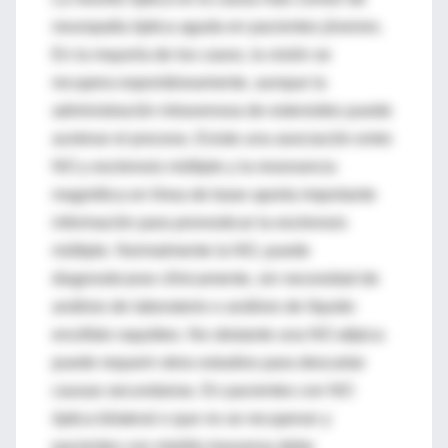
neuropatía óptica aguda en pacientes jóvenes.
En la mayoría de los casos, la visión se
recupera espontáneamente, aunque la
administración intravenosa de esteroides puede
acelerar el proceso. Existe una asociación entre
NO y esclerosis múltiple y la resonancia
magnética en línea de base aporta importante
información para pronosticar la esclerosis
múltiple. Normalmente la NO, puede
diagnosticarse clínicamente, sin necesidad de
análisis de laboratorio o análisis de líquido
encéfalo raquídeo. No obstante una NO atípica
puede requerir otros estudios para descartar
causas secundarias. En pacientes con NO
óptica bilateral o que no se recuperan y
pacientes con mielitis trasversa debe