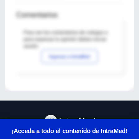
Comentarios
Para ver los comentarios de colegas o
para expresar tu opinión debes iniciar
sesión
Ingresar a IntraMed
¡Acceda a todo el contenido de IntraMed!
Centro de Ayuda