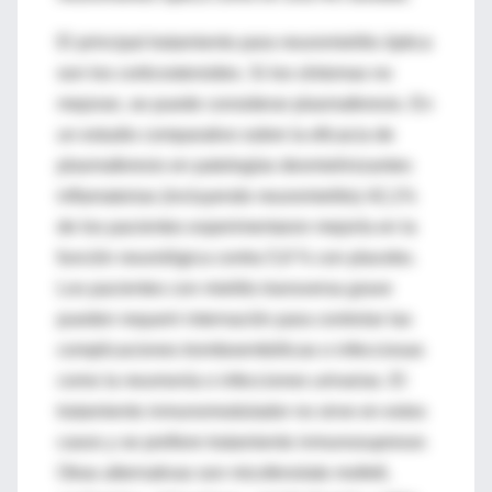
El principal tratamiento para neuromielitis óptica
son los corticosteroides. Si los síntomas no
mejoran, se puede considerar plasmaferesis. En
un estudio comparativo sobre la eficacia de
plasmaferesis en patologías desmielinizantes
inflamatorias (incluyendo neuromielitis) 42,1%
de los pacientes experimentaron mejoría en la
función neurológica contra 5,9 % con placebo.
Los pacientes con mielitis transversa grave
pueden requerir internación para controlar las
complicaciones tromboembólicas o infecciosas
como la neumonía o infecciones urinarias. El
tratamiento inmunomodulador no sirve en estos
casos y se prefiere tratamiento inmunosupresor.
Otras alternativas son micofenolato mofetil,