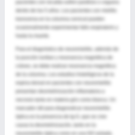
pacientes con recaída sufren parálisis o ceguera
dentro de los 5 años. Los pacientes con mielitis
transversa en la columna cervical pueden
ocasionalmente experimentar fallo respiratorio y
hasta la muerte.
Para el diagnóstico de neuromielitis, además de
la punción lumbar y resonancia magnética de
cráneo, se debe realizar resonancia magnética
de la columna. Los estudios histológicos de la
espina dorsal en pacientes con neuromielitis
presentan desmielinización inflamatoria a
necrosis tanto en materia gris como blanca. Un
marcador útil para diagnosticar neuromielitis
óptica es la presencia de Ig-G, que se cree
causa la desmielinización, tanto en la
neuromielitis óptica como en una NO aislada.