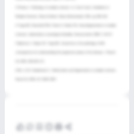
3 Prineas J. Pathology of multiple sclerosis. In: Cook S (ed.). Handbook of
Multiple Sclerosis. Marcel Dekker: Basel (Switzerland), 2001, pp 289–324.
4 Trapp BD, Ransohoff RM, Fisher E, Rudick RA. Neurodegeneration in multiple
sclerosis: relationship to neurological disability. Neuroscientist 1999; 5: 48–57.
5 Bjartmar C, Wujek JR, Trapp BD. Axonal loss in the pathology of MS:
consequences for understanding the progressive phase of the disease. J Neurol
Sci 2003; 206:165–171.
6 Bru¨ ck W, Stadelmann C. Inflammation and degeneration in multiple sclerosis.
Neurol Sci 2003; 24: S265–S267.