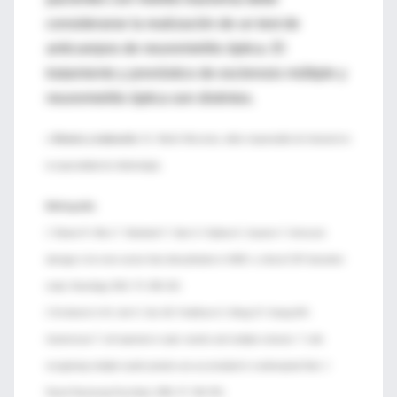
considerarse la realización de un test de
anticuerpos de neuromielitis óptica. El
tratamiento y pronóstico de esclerosis múltiple y
neuromielitis óptica son distintos.
♦
Síntesis y traducción:
Dr. Martín Mocorrea, editor responsable de Intramed en
la especialidad de oftalmología.
Bibliografía:
1 Takano R, Misu T, Takahashi T, Sato S, Fujihara K, Itoyama Y. Astrocytic
damage is far more severe than demyelination in NMO: a clinical CSF biomarker
study. Neurology 2010; 75: 208–216.
2 So¨derstro¨m M, Link H, Sun JB, Fredrikson S, Wang ZY, Huang WX.
Autoimmune T cell repertoire in optic neuritis and multiple sclerosis: T cells
recognising multiple myelin proteins are accumulated in cerebrospinal fluid. J
Neurol Neurosurg Psychiatry 1994; 57: 544–551.