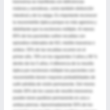
transversa se manifiesta con deficiencias
motoras y sensitivas, como también disfunción
intestinal y de la vejiga. Es importante reconocer
la neuromielitis óptica porque es más agresiva y
debilitante que la esclerosis múltiple. Al menos
85% de los pacientes sufren recaídas con
episodios reiterados de NO, mielitis trasversa o
ambos. 55% de las recaídas ocurren en el
primer año, 78% en los siguientes 3 años y 90 %
dentro de los 5 años. A diferencia de la neuritis
óptica por esclerosis múltiple los pacientes con
neuromielitis tienen mayores probabilidades de
sufrir pérdida de visión permanente. Del mismo
modo 30% de los casos de neuritis transversa
pueden tener parálisis permanente en una o
ambas piernas. Aproximadamente 50% de los