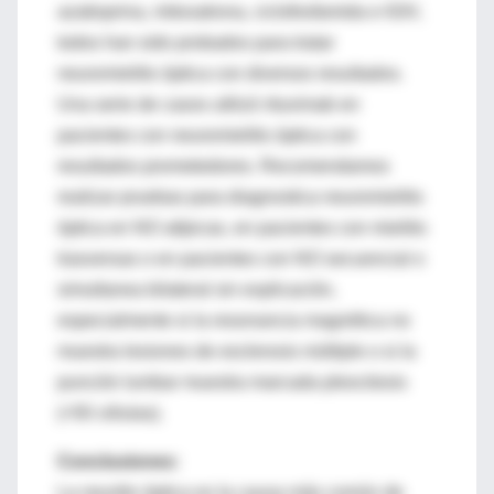
azatioprina, mitoxatrona, ciclofosfamida e IGIV,
todos han sido probados para tratar
neuromielitis óptica con diversos resultados.
Una serie de casos utilizó rituximab en
pacientes con neuromielitis óptica con
resultados prometedores. Recomendamos
realizar pruebas para diagnostica neuromielitis
óptica en NO atípicas, en pacientes con mielitis
trasversas o en pacientes con NO secuencial o
simultanea bilateral sin explicación,
especialmente si la resonancia magnética no
muestra lesiones de esclerosis múltiple o si la
punción lumbar muestra marcada pleocitosis
(>50 células).
Conclusiones:
La neuritis óptica es la causa más común de