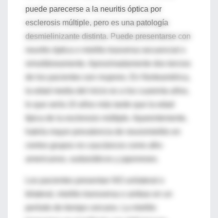
puede parecerse a la neuritis óptica por
esclerosis múltiple, pero es una patología
desmielinizante distinta. Puede presentarse con
neuritis óptica o mielitis trasversa secuencial o
simultáneamente. Aproximadamente dos tercios
de los pacientes son mujeres. En Norteamérica,
la edad media del inicio es a los cuarenta años,
lo que sería 10 años más tarde que la edad
típica de la esclerosis múltiple. Aparentemente,
habría mayor prevalencia de neuromielitis en
ciertos grupos no caucásicos como afro-
americanos, sudasiáticos y japoneses.
Los pacientes presentan NO unilateral o
bilateral, mielitis transversa o ambas en un
período de tiempo cercano. La mielitis