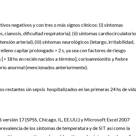
ltivos negativos y con tres o más signos clínicos: (i) síntomas
 cianosis, dificultad respiratoria); (ii) síntomas cardiocirculatori
sión arterial), (iii) síntomas neurológicos (letargo, irritabilidad,
 relleno capilar prolongado > 2 s, ya sea con factores de riesgo
> 18 hs en recién nacidos a término], corioamnionitis y fiebre
torio anormal (mencionados anteriormente).
s restantes sin sepsis hospitalizados en las primeras 24 hs de vid
SS versión 17 (SPSS, Chicago, IL, EE.UU.) y Microsoft Excel 2007
revalencia de los síntomas de temperatura y de SIT así como la