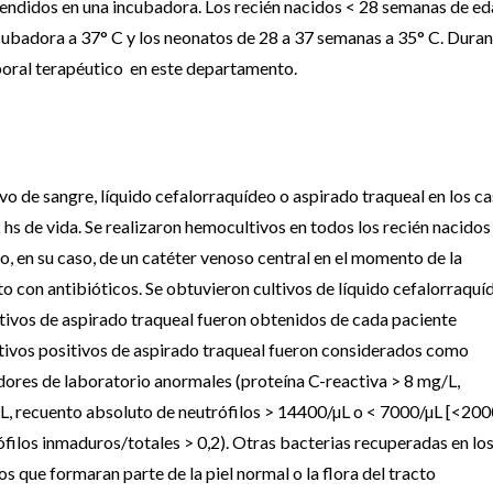
tendidos en una incubadora. Los recién nacidos < 28 semanas de e
ncubadora a 37° C y los neonatos de 28 a 37 semanas a 35° C. Dura
rporal terapéutico en este departamento.
o de sangre, líquido cefalorraquídeo o aspirado traqueal en los c
 hs de vida. Se realizaron hemocultivos en todos los recién nacidos
 o, en su caso, de un catéter venoso central en el momento de la
to con antibióticos. Se obtuvieron cultivos de líquido cefalorraquí
ltivos de aspirado traqueal fueron obtenidos de cada paciente
tivos positivos de aspirado traqueal fueron considerados como
ores de laboratorio anormales (proteína C-reactiva > 8 mg/L,
L, recuento absoluto de neutrófilos > 14400/µL o < 7000/µL [<200
rófilos inmaduros/totales > 0,2). Otras bacterias recuperadas en lo
que formaran parte de la piel normal o la flora del tracto