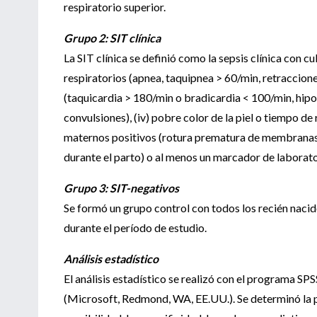
respiratorio superior.
Grupo 2: SIT clínica
La SIT clínica se definió como la sepsis clínica con cu
respiratorios (apnea, taquipnea > 60/min, retracciones,
(taquicardia > 180/min o bradicardia < 100/min, hipoten
convulsiones), (iv) pobre color de la piel o tiempo de
maternos positivos (rotura prematura de membranas [
durante el parto) o al menos un marcador de labora
Grupo 3: SIT-negativos
Se formó un grupo control con todos los recién nacido
durante el período de estudio.
Análisis estadístico
El análisis estadístico se realizó con el programa SP
(Microsoft, Redmond, WA, EE.UU.). Se determinó la p