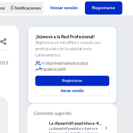
Iniciar sesión
Registrarse
tos
Notificaciones
¡Súmese a la Red Profesional!
Regístrese en IntraMed y conecte con
profesionales de la salud de toda
Latinoamérica.
2013
+1.1 M profesionales de la salud
Impulse su perfil
Registrarse
Iniciar sesión
Contenido sugerido
La dipeptidil peptidasa-4
La dipeptidil peptidasa 4 parece
en la patogenia de la