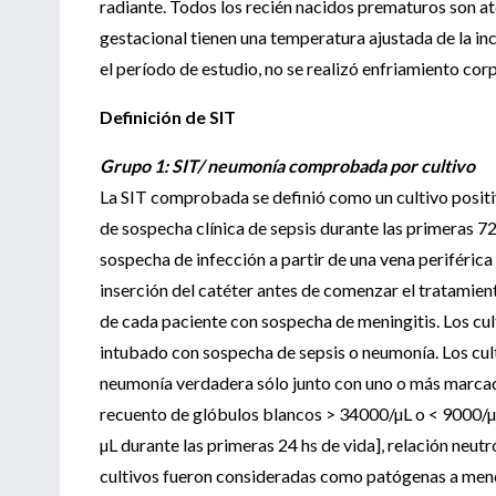
radiante. Todos los recién nacidos prematuros son a
gestacional tienen una temperatura ajustada de la i
el período de estudio, no se realizó enfriamiento co
Definición de SIT
Grupo 1: SIT/ neumonía comprobada por cultivo
La SIT comprobada se definió como un cultivo positiv
de sospecha clínica de sepsis durante las primeras 72
sospecha de infección a partir de una vena periférica
inserción del catéter antes de comenzar el tratamien
de cada paciente con sospecha de meningitis. Los cu
intubado con sospecha de sepsis o neumonía. Los cul
neumonía verdadera sólo junto con uno o más marcad
recuento de glóbulos blancos > 34000/µL o < 9000/µ
µL durante las primeras 24 hs de vida], relación neut
cultivos fueron consideradas como patógenas a menos 