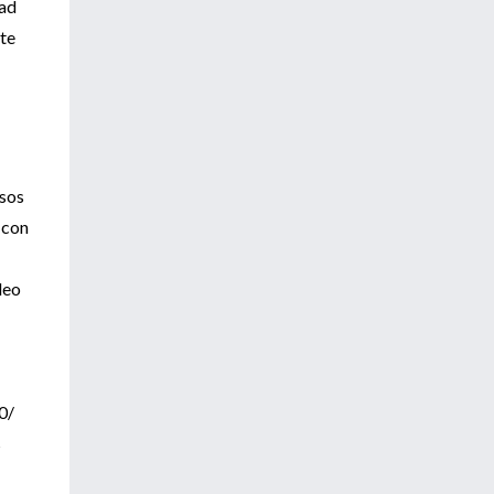
dad
nte
asos
 con
deo
0/
s