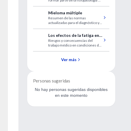
formar parte de la fisiopatología de
disfunción ventricular
la insuficiencia cardíaca crónica,
por lo cual esta molécula podría
Mieloma múltiple
considerarse tanto un
Resumen de las normas
biomarcador para el diagnóstico
actualizadas para el diagnóstico y
como un blanco terapéutico en
el tratamiento del mieloma
esta afección.
múltiple.
Los efectos de la fatiga en
Riesgos y consecuencias del
los médicos
trabajo médico en condiciones de
fatiga física y mental.
Ver más
Personas sugeridas
No hay personas sugeridas disponibles
en este momento